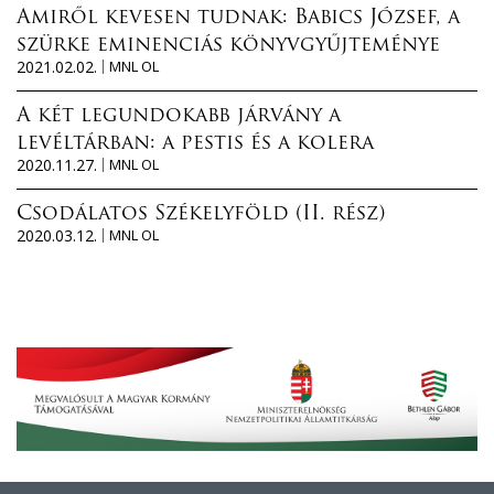
Amiről kevesen tudnak: Babics József, a
szürke eminenciás könyvgyűjteménye
2021.02.02.
MNL OL
A két legundokabb járvány a
levéltárban: a pestis és a kolera
2020.11.27.
MNL OL
Csodálatos Székelyföld (II. rész)
2020.03.12.
MNL OL