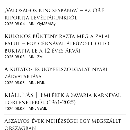
„Valóságos kincsesbánya” – az ORF
riportja levéltárunkról
2026.08.04.
MNL GyMSMGyL
Különös bűntény rázta meg a zalai
falut – egy cérnával átfűzött olló
buktatta le a 12 éves árvát
2026.08.03.
MNL ZML
A kutató- és ügyfélszolgálat nyári
zárvatartása
2026.08.03.
MNL HML
KIÁLLÍTÁS │ Emlékek a Savaria Karnevál
történetéből (1961-2025)
2026.08.03.
MNL VaML
Aszályos évek nehézségei egy megszállt
országban