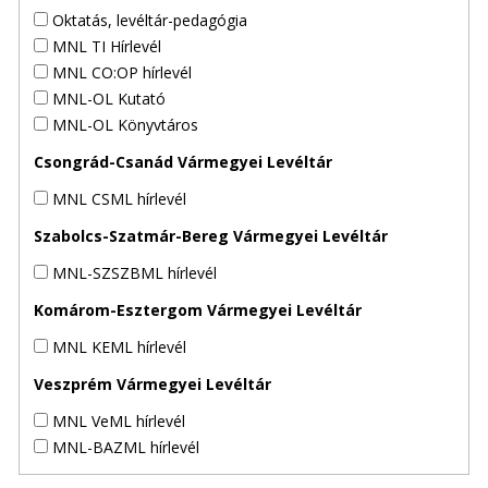
Oktatás, levéltár-pedagógia
MNL TI Hírlevél
MNL CO:OP hírlevél
MNL-OL Kutató
MNL-OL Könyvtáros
Csongrád-Csanád Vármegyei Levéltár
MNL CSML hírlevél
Szabolcs-Szatmár-Bereg Vármegyei Levéltár
MNL-SZSZBML hírlevél
Komárom-Esztergom Vármegyei Levéltár
MNL KEML hírlevél
Veszprém Vármegyei Levéltár
MNL VeML hírlevél
MNL-BAZML hírlevél