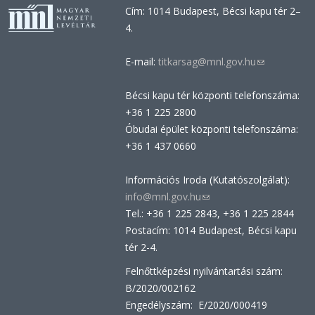
Cím: 1014 Budapest, Bécsi kapu tér 2–
4.
E-mail:
titkarsag@mnl.gov.hu
(link
sends
Bécsi kapu tér központi telefonszáma:
e-
+36 1 225 2800
mail)
Óbudai épület központi telefonszáma:
+36 1 437 0660
Információs Iroda (Kutatószolgálat):
info@mnl.gov.hu
(link
Tel.: +36 1 225 2843, +36 1 225 2844
sends
Postacím: 1014 Budapest, Bécsi kapu
e-
tér 2-4.
mail)
Felnőttképzési nyilvántartási szám:
B/2020/002162
Engedélyszám: E/2020/000419