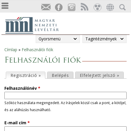
Gyorsmenü
Tagintézmények
Címlap
»
Felhasználói fiók
Jelenlegi
Felhasználói fiók
hely
E
Regisztráció »
(aktív fül)
Belépés
Elfelejtett jelszó »
l
Felhasználónév
*
s
Szóköz használata megengedett. Az írásjelek közül csak a pont, a kötőjel,
és az aláhúzás használható.
ő
E-mail cím
*
d