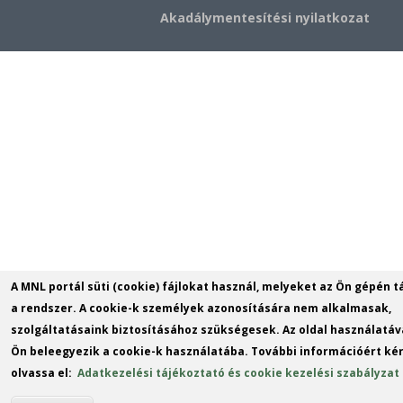
Akadálymentesítési nyilatkozat
A MNL portál süti (cookie) fájlokat használ, melyeket az Ön gépén t
a rendszer. A cookie-k személyek azonosítására nem alkalmasak,
szolgáltatásaink biztosításához szükségesek. Az oldal használatáv
Ön beleegyezik a cookie-k használatába. További információért kér
olvassa el:
Adatkezelési tájékoztató és cookie kezelési szabályzat