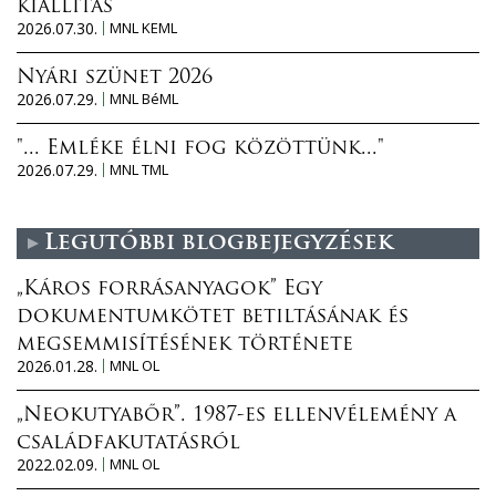
kiállítás
2026.07.30.
MNL KEML
Nyári szünet 2026
2026.07.29.
MNL BéML
"... Emléke élni fog közöttünk..."
2026.07.29.
MNL TML
Legutóbbi blogbejegyzések
„Káros forrásanyagok” Egy
dokumentumkötet betiltásának és
megsemmisítésének története
2026.01.28.
MNL OL
„Neokutyabőr”. 1987-es ellenvélemény a
családfakutatásról
2022.02.09.
MNL OL