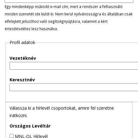
l
Egy mindenképp működő e-mail cím, mert a rendszer a felhasználó
minden üzenetét ide küldi ki. Nem kerül nyilvánosságra és általában csak
e
elfelejtett jelszóhoz való segítségnyújtásra, valamint a kért
értesítésekhez lesz használva.
g
Profil adatok
e
s
Vezetéknév
f
Keresztnév
ü
l
Válassza ki a hírlevél csoportokat, amire fel szeretne
e
iratkozni.
k
Országos Levéltár
MNL-OL Hírlevél