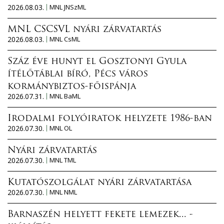
2026.08.03.
MNL JNSzML
MNL CSCSVL nyári zárvatartás
2026.08.03.
MNL CsML
Száz éve hunyt el Gosztonyi Gyula
ítélőtáblai bíró, Pécs város
kormánybiztos-főispánja
2026.07.31.
MNL BaML
Irodalmi folyóiratok helyzete 1986-ban
2026.07.30.
MNL OL
Nyári zárvatartás
2026.07.30.
MNL TML
Kutatószolgálat nyári zárvatartása
2026.07.30.
MNL NML
Barnaszén helyett fekete lemezek... -