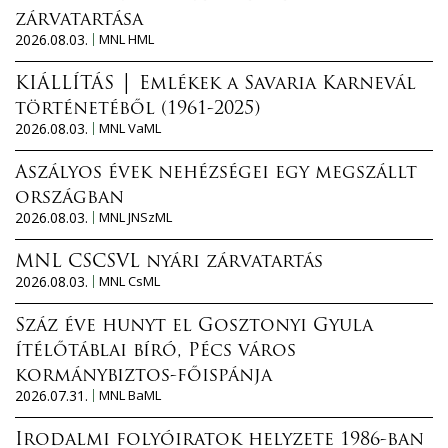
zárvatartása
2026.08.03.
MNL HML
KIÁLLÍTÁS │ Emlékek a Savaria Karnevál
történetéből (1961-2025)
2026.08.03.
MNL VaML
Aszályos évek nehézségei egy megszállt
országban
2026.08.03.
MNL JNSzML
MNL CSCSVL nyári zárvatartás
2026.08.03.
MNL CsML
Száz éve hunyt el Gosztonyi Gyula
ítélőtáblai bíró, Pécs város
kormánybiztos-főispánja
2026.07.31.
MNL BaML
Irodalmi folyóiratok helyzete 1986-ban