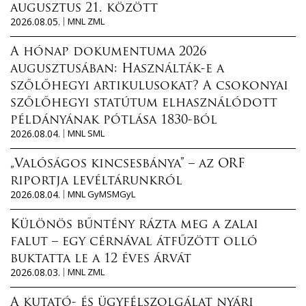
augusztus 21. között
2026.08.05.
MNL ZML
A hónap dokumentuma 2026
augusztusában: Használták-e a
szőlőhegyi artikulusokat? A csokonyai
szőlőhegyi statútum elhasználódott
példányának pótlása 1830-ból
2026.08.04.
MNL SML
„Valóságos kincsesbánya” – az ORF
riportja levéltárunkról
2026.08.04.
MNL GyMSMGyL
Különös bűntény rázta meg a zalai
falut – egy cérnával átfűzött olló
buktatta le a 12 éves árvát
2026.08.03.
MNL ZML
A kutató- és ügyfélszolgálat nyári