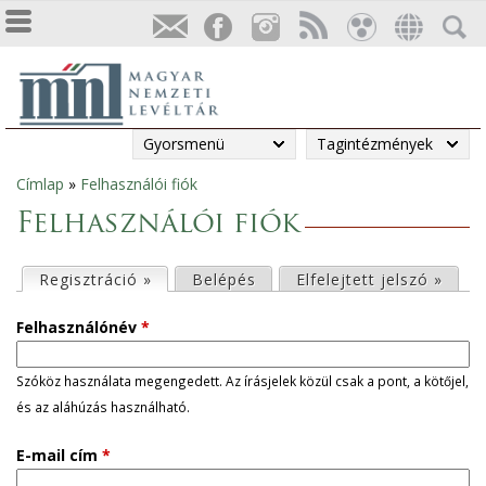
Gyorsmenü
Tagintézmények
Címlap
»
Felhasználói fiók
Jelenlegi
Felhasználói fiók
hely
E
Regisztráció »
(aktív fül)
Belépés
Elfelejtett jelszó »
l
Felhasználónév
*
s
Szóköz használata megengedett. Az írásjelek közül csak a pont, a kötőjel,
és az aláhúzás használható.
ő
E-mail cím
*
d