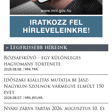
Legfrissebb híreink
Rózsaesküvő - egy különleges
hagyomány története
2026.08.08.
MNL PML
Időszaki kiállítás mutatja be Jász-
Nagykun-Szolnok vármegye elmúlt 150
évét
2026.08.07.
MNL JNSzML
Nyári zárva tartás 2026. augusztus 10. és