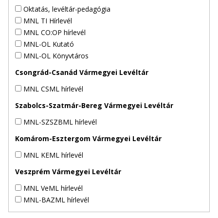
Oktatás, levéltár-pedagógia
MNL TI Hírlevél
MNL CO:OP hírlevél
MNL-OL Kutató
MNL-OL Könyvtáros
Csongrád-Csanád Vármegyei Levéltár
MNL CSML hírlevél
Szabolcs-Szatmár-Bereg Vármegyei Levéltár
MNL-SZSZBML hírlevél
Komárom-Esztergom Vármegyei Levéltár
MNL KEML hírlevél
Veszprém Vármegyei Levéltár
MNL VeML hírlevél
MNL-BAZML hírlevél