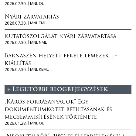
2026.07.30.
MNL OL
Nyári zárvatartás
2026.07.30.
MNL TML
Kutatószolgálat nyári zárvatartása
2026.07.30.
MNL NML
Barnaszén helyett fekete lemezek... -
kiállítás
2026.07.30.
MNL KEML
Legutóbbi blogbejegyzések
„Káros forrásanyagok” Egy
dokumentumkötet betiltásának és
megsemmisítésének története
2026.01.28.
MNL OL