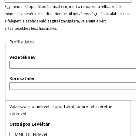
l
Egy mindenképp működő e-mail cím, mert a rendszer a felhasználó
minden üzenetét ide küldi ki. Nem kerül nyilvánosságra és általában csak
e
elfelejtett jelszóhoz való segítségnyújtásra, valamint a kért
értesítésekhez lesz használva.
g
Profil adatok
e
s
Vezetéknév
f
Keresztnév
ü
l
Válassza ki a hírlevél csoportokat, amire fel szeretne
e
iratkozni.
k
Országos Levéltár
MNL-OL Hírlevél