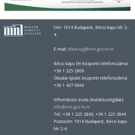
Cím: 1014 Budapest, Bécsi kapu tér 2–
4.
E-mail:
titkarsag@mnl.gov.hu
(link
sends
Bécsi kapu tér központi telefonszáma:
e-
+36 1 225 2800
mail)
Óbudai épület központi telefonszáma:
+36 1 437 0660
Információs Iroda (Kutatószolgálat):
info@mnl.gov.hu
(link
Tel.: +36 1 225 2843, +36 1 225 2844
sends
Postacím: 1014 Budapest, Bécsi kapu
e-
tér 2-4.
mail)