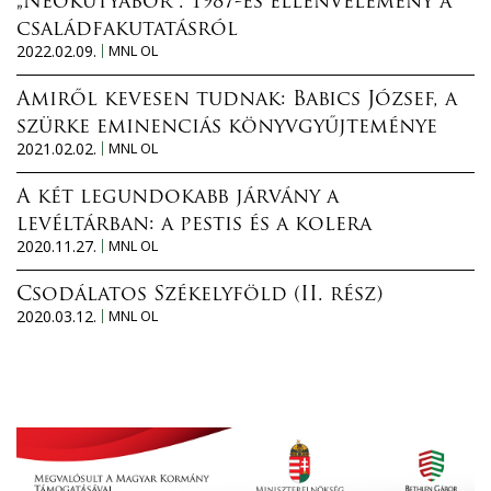
„Neokutyabőr”. 1987-es ellenvélemény a
családfakutatásról
2022.02.09.
MNL OL
Amiről kevesen tudnak: Babics József, a
szürke eminenciás könyvgyűjteménye
2021.02.02.
MNL OL
A két legundokabb járvány a
levéltárban: a pestis és a kolera
2020.11.27.
MNL OL
Csodálatos Székelyföld (II. rész)
2020.03.12.
MNL OL