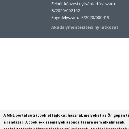
Felnőttképzési nyilvántartási szám:
B/2020/002162
Engedélyszám: E/2020/000419
Akadálymentesítési nyilatkozat
A MNL portál süti (cookie) fájlokat használ, melyeket az Ön gépén t
a rendszer. A cookie-k személyek azonosítására nem alkalmasak,