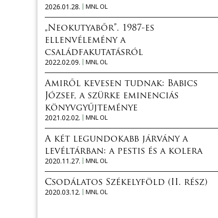
2026.01.28.
MNL OL
„Neokutyabőr”. 1987-es
ellenvélemény a
családfakutatásról
2022.02.09.
MNL OL
Amiről kevesen tudnak: Babics
József, a szürke eminenciás
könyvgyűjteménye
2021.02.02.
MNL OL
A két legundokabb járvány a
levéltárban: a pestis és a kolera
2020.11.27.
MNL OL
Csodálatos Székelyföld (II. rész)
2020.03.12.
MNL OL