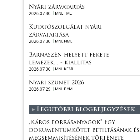
Nyári zárvatartás
2026.07.30.
MNL TML
Kutatószolgálat nyári
zárvatartása
2026.07.30.
MNL NML
Barnaszén helyett fekete
lemezek... - kiállítás
2026.07.30.
MNL KEML
Nyári szünet 2026
2026.07.29.
MNL BéML
Legutóbbi blogbejegyzések
„Káros forrásanyagok” Egy
dokumentumkötet betiltásának és
megsemmisítésének története