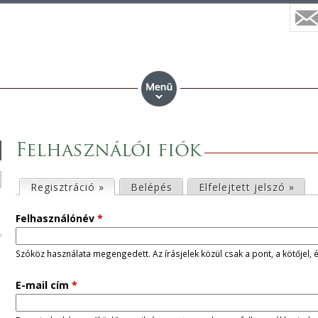
Felhasználói fiók
E
Regisztráció »
(aktív fül)
Belépés
Elfelejtett jelszó »
l
Felhasználónév
*
s
Szóköz használata megengedett. Az írásjelek közül csak a pont, a kötőjel, 
ő
E-mail cím
*
d