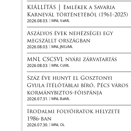
KIÁLLÍTÁS │ Emlékek a Savaria
Karnevál történetéből (1961-2025)
2026.08.03.
MNL VaML
Aszályos évek nehézségei egy
megszállt országban
2026.08.03.
MNL JNSzML
MNL CSCSVL nyári zárvatartás
2026.08.03.
MNL CsML
Száz éve hunyt el Gosztonyi
Gyula ítélőtáblai bíró, Pécs város
kormánybiztos-főispánja
2026.07.31.
MNL BaML
Irodalmi folyóiratok helyzete
1986-ban
2026.07.30.
MNL OL