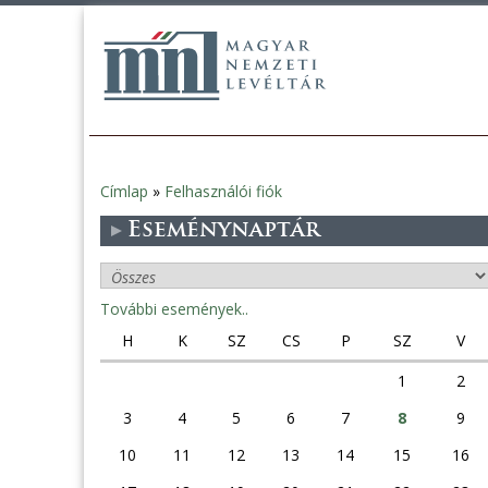
Címlap
»
Felhasználói fiók
Jelenlegi
Eseménynaptár
hely
További események..
H
K
SZ
CS
P
SZ
V
1
2
3
4
5
6
7
8
9
10
11
12
13
14
15
16