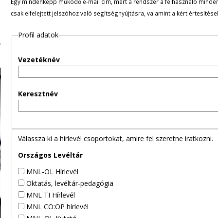
Egy mindenképp működő e-mail cím, mert a rendszer a felhasználó minden ü
l
csak elfelejtett jelszóhoz való segítségnyújtásra, valamint a kért értesítés
e
Profil adatok
g
Vezetéknév
e
s
Keresztnév
f
ü
Válassza ki a hírlevél csoportokat, amire fel szeretne iratkozni.
l
Országos Levéltár
MNL-OL Hírlevél
e
Oktatás, levéltár-pedagógia
MNL TI Hírlevél
k
MNL CO:OP hírlevél