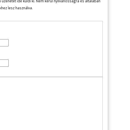
zenetét ide küldi ki. Nem kerül nyilvánosságra és általában
ekhez lesz használva.