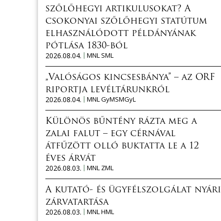
szőlőhegyi artikulusokat? A
csokonyai szőlőhegyi statútum
elhasználódott példányának
pótlása 1830-ból
2026.08.04.
MNL SML
„Valóságos kincsesbánya” – az ORF
riportja levéltárunkról
2026.08.04.
MNL GyMSMGyL
Különös bűntény rázta meg a
zalai falut – egy cérnával
átfűzött olló buktatta le a 12
éves árvát
2026.08.03.
MNL ZML
A kutató- és ügyfélszolgálat nyári
zárvatartása
2026.08.03.
MNL HML