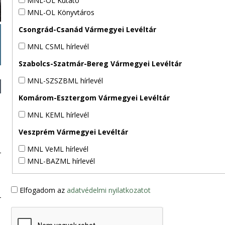
MNL-OL Kutató
MNL-OL Könyvtáros
Csongrád-Csanád Vármegyei Levéltár
MNL CSML hírlevél
Szabolcs-Szatmár-Bereg Vármegyei Levéltár
MNL-SZSZBML hírlevél
Komárom-Esztergom Vármegyei Levéltár
MNL KEML hírlevél
Veszprém Vármegyei Levéltár
MNL VeML hírlevél
MNL-BAZML hírlevél
Elfogadom az
adatvédelmi nyilatkozatot