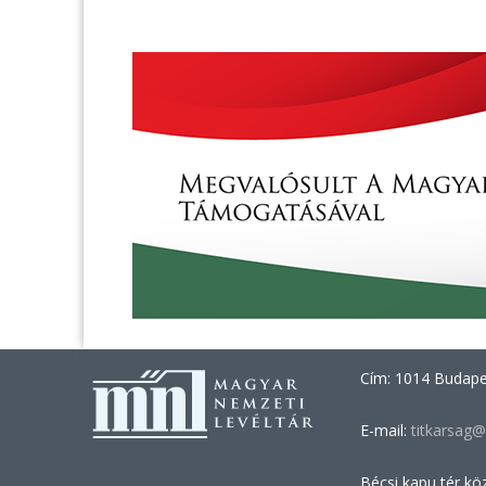
Cím: 1014 Budapes
E-mail:
titkarsag@
Bécsi kapu tér kö