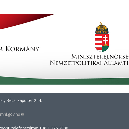
t, Bécsi kapu tér 2–4.
mnl.gov.hu
(link
sends
zponti telefonszáma: +36 1 225 2800
e-