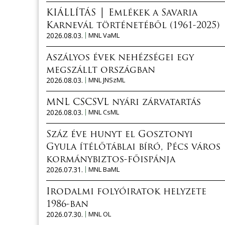
KIÁLLÍTÁS │ Emlékek a Savaria
Karnevál történetéből (1961-2025)
2026.08.03.
MNL VaML
Aszályos évek nehézségei egy
megszállt országban
2026.08.03.
MNL JNSzML
MNL CSCSVL nyári zárvatartás
2026.08.03.
MNL CsML
Száz éve hunyt el Gosztonyi
Gyula ítélőtáblai bíró, Pécs város
kormánybiztos-főispánja
2026.07.31.
MNL BaML
Irodalmi folyóiratok helyzete
1986-ban
2026.07.30.
MNL OL