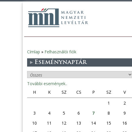
Címlap
»
Felhasználói fiók
Jelenlegi
Eseménynaptár
hely
További események..
H
K
SZ
CS
P
SZ
V
1
2
3
4
5
6
7
8
9
10
11
12
13
14
15
16