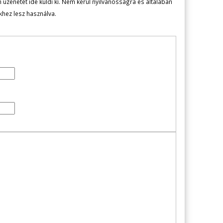
zenetét ide küldi ki. Nem kerül nyilvánosságra és általában
ekhez lesz használva.