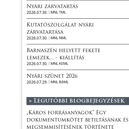
Nyári zárvatartás
2026.07.30.
MNL TML
Kutatószolgálat nyári
zárvatartása
2026.07.30.
MNL NML
Barnaszén helyett fekete
lemezek... - kiállítás
2026.07.30.
MNL KEML
Nyári szünet 2026
2026.07.29.
MNL BéML
Legutóbbi blogbejegyzések
„Káros forrásanyagok” Egy
dokumentumkötet betiltásának és
megsemmisítésének története