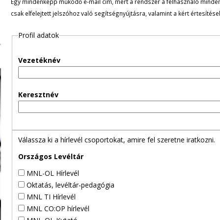
Egy mindenképp működő e-mail cím, mert a rendszer a felhasználó minden ü
l
csak elfelejtett jelszóhoz való segítségnyújtásra, valamint a kért értesítés
e
Profil adatok
g
Vezetéknév
e
s
Keresztnév
f
ü
Válassza ki a hírlevél csoportokat, amire fel szeretne iratkozni.
l
Országos Levéltár
MNL-OL Hírlevél
e
Oktatás, levéltár-pedagógia
MNL TI Hírlevél
k
MNL CO:OP hírlevél