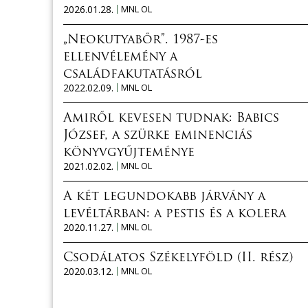
2026.01.28.
MNL OL
„Neokutyabőr”. 1987-es
ellenvélemény a
családfakutatásról
2022.02.09.
MNL OL
Amiről kevesen tudnak: Babics
József, a szürke eminenciás
könyvgyűjteménye
2021.02.02.
MNL OL
A két legundokabb járvány a
levéltárban: a pestis és a kolera
2020.11.27.
MNL OL
Csodálatos Székelyföld (II. rész)
2020.03.12.
MNL OL