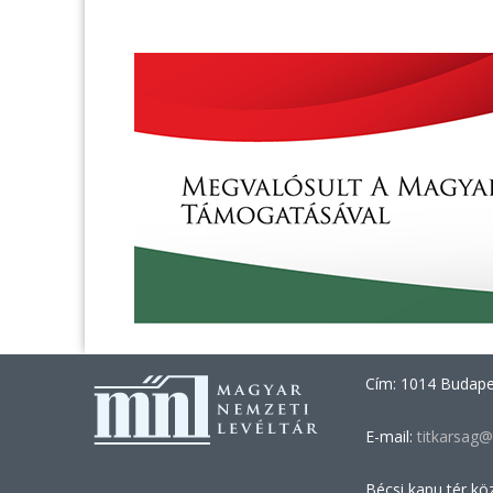
Cím: 1014 Budapes
E-mail:
titkarsag@
Bécsi kapu tér kö