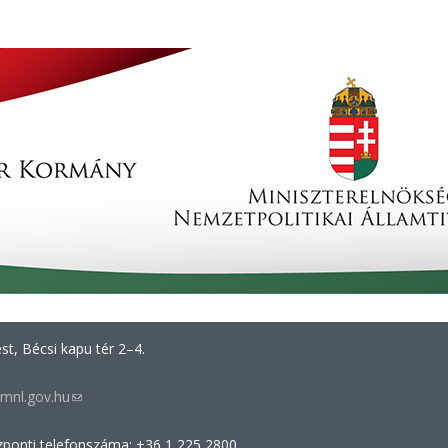
t, Bécsi kapu tér 2–4.
mnl.gov.hu
(link
sends
zponti telefonszáma: +36 1 225 2800
e-