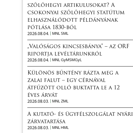
szőlőhegyi artikulusokat? A
csokonyai szőlőhegyi statútum
elhasználódott példányának
pótlása 1830-ból
2026.08.04.
MNL SML
„Valóságos kincsesbánya” – az ORF
riportja levéltárunkról
2026.08.04.
MNL GyMSMGyL
Különös bűntény rázta meg a
zalai falut – egy cérnával
átfűzött olló buktatta le a 12
éves árvát
2026.08.03.
MNL ZML
A kutató- és ügyfélszolgálat nyári
zárvatartása
2026.08.03.
MNL HML