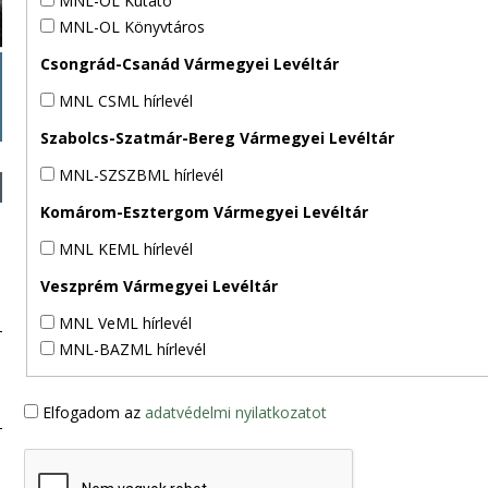
MNL-OL Kutató
MNL-OL Könyvtáros
Csongrád-Csanád Vármegyei Levéltár
MNL CSML hírlevél
Szabolcs-Szatmár-Bereg Vármegyei Levéltár
MNL-SZSZBML hírlevél
Komárom-Esztergom Vármegyei Levéltár
MNL KEML hírlevél
Veszprém Vármegyei Levéltár
MNL VeML hírlevél
MNL-BAZML hírlevél
Elfogadom az
adatvédelmi nyilatkozatot