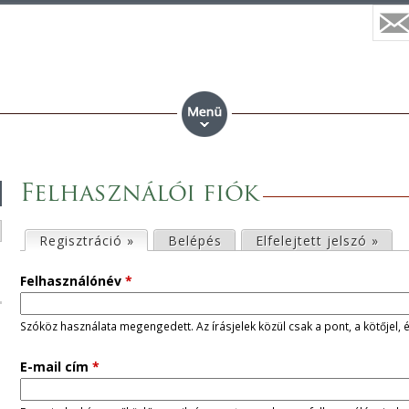
Felhasználói fiók
E
Regisztráció »
(aktív fül)
Belépés
Elfelejtett jelszó »
l
Felhasználónév
*
s
Szóköz használata megengedett. Az írásjelek közül csak a pont, a kötőjel, 
ő
E-mail cím
*
d