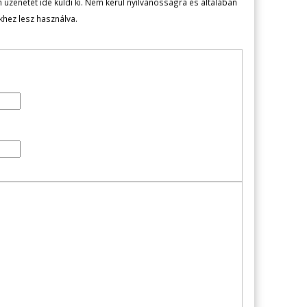
zenetét ide küldi ki. Nem kerül nyilvánosságra és általában
ekhez lesz használva.