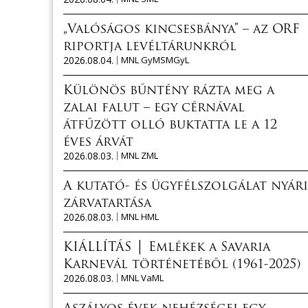
„Valóságos kincsesbánya” – az ORF
riportja levéltárunkról
2026.08.04.
MNL GyMSMGyL
Különös bűntény rázta meg a
zalai falut – egy cérnával
átfűzött olló buktatta le a 12
éves árvát
2026.08.03.
MNL ZML
A kutató- és ügyfélszolgálat nyári
zárvatartása
2026.08.03.
MNL HML
KIÁLLÍTÁS │ Emlékek a Savaria
Karnevál történetéből (1961-2025)
2026.08.03.
MNL VaML