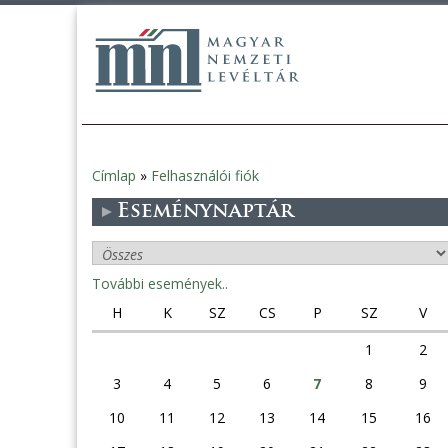
Címlap
»
Felhasználói fiók
Jelenlegi
Eseménynaptár
hely
További események..
H
K
SZ
CS
P
SZ
V
1
2
3
4
5
6
7
8
9
10
11
12
13
14
15
16