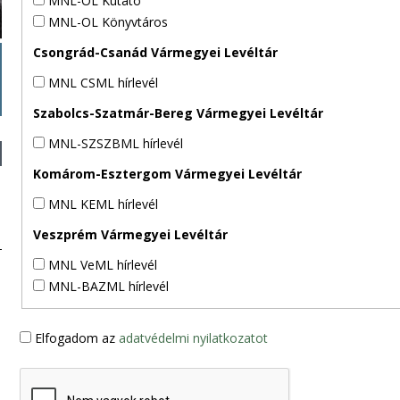
MNL-OL Kutató
MNL-OL Könyvtáros
Csongrád-Csanád Vármegyei Levéltár
MNL CSML hírlevél
Szabolcs-Szatmár-Bereg Vármegyei Levéltár
MNL-SZSZBML hírlevél
Komárom-Esztergom Vármegyei Levéltár
MNL KEML hírlevél
Veszprém Vármegyei Levéltár
MNL VeML hírlevél
MNL-BAZML hírlevél
Elfogadom az
adatvédelmi nyilatkozatot