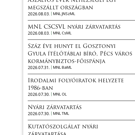
Aszályos évek nehézségei egy
megszállt országban
2026.08.03.
MNL JNSzML
MNL CSCSVL nyári zárvatartás
2026.08.03.
MNL CsML
Száz éve hunyt el Gosztonyi
Gyula ítélőtáblai bíró, Pécs város
kormánybiztos-főispánja
2026.07.31.
MNL BaML
Irodalmi folyóiratok helyzete
1986-ban
2026.07.30.
MNL OL
Nyári zárvatartás
2026.07.30.
MNL TML
Kutatószolgálat nyári
zárvatartása