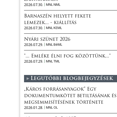
2026.07.30.
MNL NML
Barnaszén helyett fekete
lemezek... - kiállítás
2026.07.30.
MNL KEML
Nyári szünet 2026
2026.07.29.
MNL BéML
"... Emléke élni fog közöttünk..."
2026.07.29.
MNL TML
Legutóbbi blogbejegyzések
„Káros forrásanyagok” Egy
dokumentumkötet betiltásának és
megsemmisítésének története
2026.01.28.
MNL OL