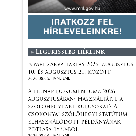
Legfrissebb híreink
Nyári zárva tartás 2026. augusztus
10. és augusztus 21. között
2026.08.05.
MNL ZML
A hónap dokumentuma 2026
augusztusában: Használták-e a
szőlőhegyi artikulusokat? A
csokonyai szőlőhegyi statútum
elhasználódott példányának
pótlása 1830-ból
2026.08.04.
MNL SML