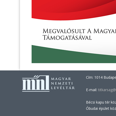
Cím: 1014 Budapes
E-mail:
titkarsag@
Bécsi kapu tér kö
Óbudai épület kö