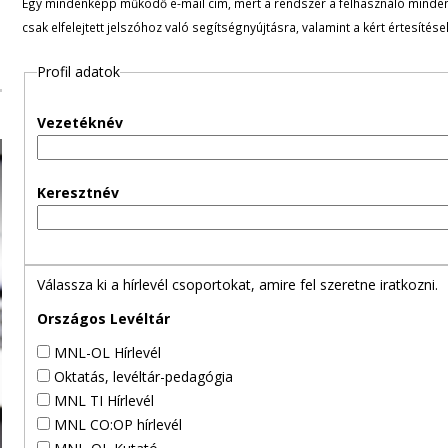
Egy mindenképp működő e-mail cím, mert a rendszer a felhasználó minden ü
l
csak elfelejtett jelszóhoz való segítségnyújtásra, valamint a kért értesítés
e
Profil adatok
g
Vezetéknév
e
s
Keresztnév
f
ü
Válassza ki a hírlevél csoportokat, amire fel szeretne iratkozni.
l
Országos Levéltár
MNL-OL Hírlevél
e
Oktatás, levéltár-pedagógia
MNL TI Hírlevél
k
MNL CO:OP hírlevél