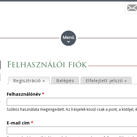
Felhasználói fiók
E
Regisztráció »
(aktív fül)
Belépés
Elfelejtett jelszó »
l
Felhasználónév
*
s
Szóköz használata megengedett. Az írásjelek közül csak a pont, a kötőjel, 
ő
E-mail cím
*
d