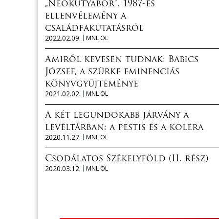
„Neokutyabőr”. 1987-es
ellenvélemény a
családfakutatásról
2022.02.09.
MNL OL
Amiről kevesen tudnak: Babics
József, a szürke eminenciás
könyvgyűjteménye
2021.02.02.
MNL OL
A két legundokabb járvány a
levéltárban: a pestis és a kolera
2020.11.27.
MNL OL
Csodálatos Székelyföld (II. rész)
2020.03.12.
MNL OL