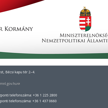
t, Bécsi kapu tér 2–4.
mnl.gov.hu
(link
sends
zponti telefonszáma: +36 1 225 2800
e-
zponti telefonszáma: +36 1 437 0660
mail)