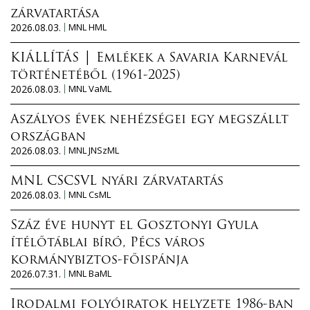
zárvatartása
2026.08.03.
MNL HML
KIÁLLÍTÁS │ Emlékek a Savaria Karnevál
történetéből (1961-2025)
2026.08.03.
MNL VaML
Aszályos évek nehézségei egy megszállt
országban
2026.08.03.
MNL JNSzML
MNL CSCSVL nyári zárvatartás
2026.08.03.
MNL CsML
Száz éve hunyt el Gosztonyi Gyula
ítélőtáblai bíró, Pécs város
kormánybiztos-főispánja
2026.07.31.
MNL BaML
Irodalmi folyóiratok helyzete 1986-ban