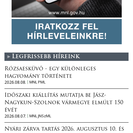
Legfrissebb híreink
Rózsaesküvő - egy különleges
hagyomány története
2026.08.08.
MNL PML
Időszaki kiállítás mutatja be Jász-
Nagykun-Szolnok vármegye elmúlt 150
évét
2026.08.07.
MNL JNSzML
Nyári zárva tartás 2026. augusztus 10. és