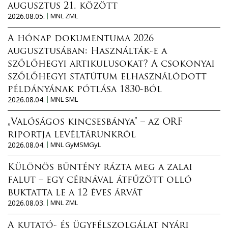
augusztus 21. között
2026.08.05.
MNL ZML
A hónap dokumentuma 2026
augusztusában: Használták-e a
szőlőhegyi artikulusokat? A csokonyai
szőlőhegyi statútum elhasználódott
példányának pótlása 1830-ból
2026.08.04.
MNL SML
„Valóságos kincsesbánya” – az ORF
riportja levéltárunkról
2026.08.04.
MNL GyMSMGyL
Különös bűntény rázta meg a zalai
falut – egy cérnával átfűzött olló
buktatta le a 12 éves árvát
2026.08.03.
MNL ZML
A kutató- és ügyfélszolgálat nyári