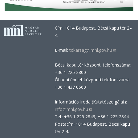
Cím: 1014 Budapest, Bécsi kapu tér 2–
4.
E-mail:
titkarsag@mnl.gov.hu
(link
sends
Bécsi kapu tér központi telefonszáma:
e-
+36 1 225 2800
mail)
Óbudai épület központi telefonszáma:
+36 1 437 0660
Információs Iroda (Kutatószolgálat):
info@mnl.gov.hu
(link
Tel.: +36 1 225 2843, +36 1 225 2844
sends
Postacím: 1014 Budapest, Bécsi kapu
e-
tér 2-4.
mail)