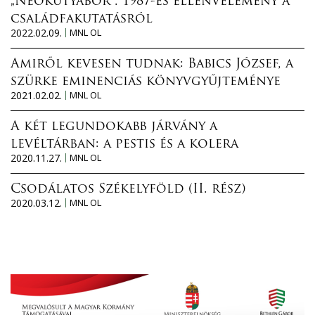
„Neokutyabőr”. 1987-es ellenvélemény a
családfakutatásról
2022.02.09.
MNL OL
Amiről kevesen tudnak: Babics József, a
szürke eminenciás könyvgyűjteménye
2021.02.02.
MNL OL
A két legundokabb járvány a
levéltárban: a pestis és a kolera
2020.11.27.
MNL OL
Csodálatos Székelyföld (II. rész)
2020.03.12.
MNL OL