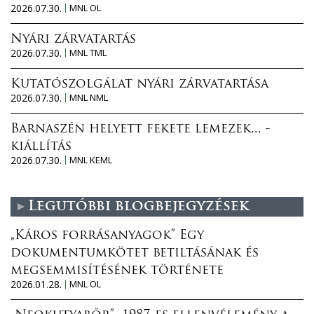
2026.07.30.
MNL OL
Nyári zárvatartás
2026.07.30.
MNL TML
Kutatószolgálat nyári zárvatartása
2026.07.30.
MNL NML
Barnaszén helyett fekete lemezek... -
kiállítás
2026.07.30.
MNL KEML
Legutóbbi blogbejegyzések
„Káros forrásanyagok” Egy
dokumentumkötet betiltásának és
megsemmisítésének története
2026.01.28.
MNL OL