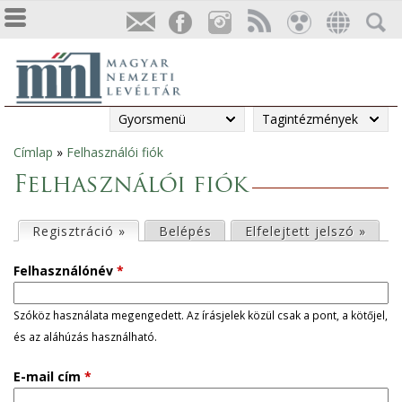
Gyorsmenü
Tagintézmények
Címlap
»
Felhasználói fiók
Jelenlegi
Felhasználói fiók
hely
E
Regisztráció »
(aktív fül)
Belépés
Elfelejtett jelszó »
l
Felhasználónév
*
s
Szóköz használata megengedett. Az írásjelek közül csak a pont, a kötőjel,
és az aláhúzás használható.
ő
E-mail cím
*
d