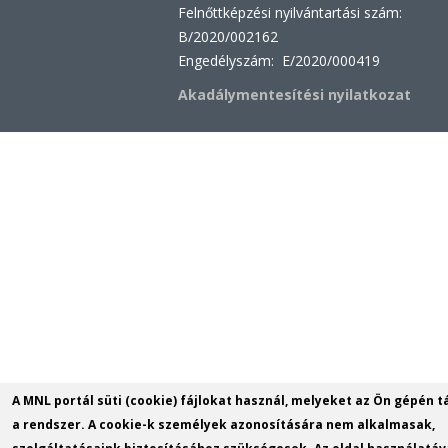
Felnőttképzési nyilvántartási szám:
B/2020/002162
Engedélyszám: E/2020/000419
Akadálymentesítési nyilatkozat
A MNL portál süti (cookie) fájlokat használ, melyeket az Ön gépén t
a rendszer. A cookie-k személyek azonosítására nem alkalmasak,