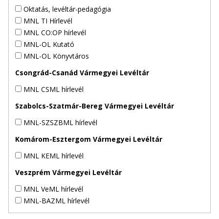
Oktatás, levéltár-pedagógia
MNL TI Hírlevél
MNL CO:OP hírlevél
MNL-OL Kutató
MNL-OL Könyvtáros
Csongrád-Csanád Vármegyei Levéltár
MNL CSML hírlevél
Szabolcs-Szatmár-Bereg Vármegyei Levéltár
MNL-SZSZBML hírlevél
Komárom-Esztergom Vármegyei Levéltár
MNL KEML hírlevél
Veszprém Vármegyei Levéltár
MNL VeML hírlevél
MNL-BAZML hírlevél