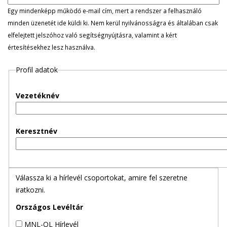
l
Egy mindenképp működő e-mail cím, mert a rendszer a felhasználó
minden üzenetét ide küldi ki. Nem kerül nyilvánosságra és általában csak
e
elfelejtett jelszóhoz való segítségnyújtásra, valamint a kért
értesítésekhez lesz használva.
g
Profil adatok
e
s
Vezetéknév
f
Keresztnév
ü
l
Válassza ki a hírlevél csoportokat, amire fel szeretne
e
iratkozni.
k
Országos Levéltár
MNL-OL Hírlevél