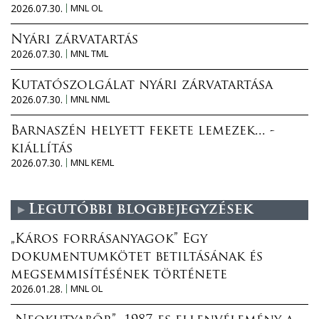
2026.07.30.
MNL OL
Nyári zárvatartás
2026.07.30.
MNL TML
Kutatószolgálat nyári zárvatartása
2026.07.30.
MNL NML
Barnaszén helyett fekete lemezek... -
kiállítás
2026.07.30.
MNL KEML
Legutóbbi blogbejegyzések
„Káros forrásanyagok” Egy
dokumentumkötet betiltásának és
megsemmisítésének története
2026.01.28.
MNL OL