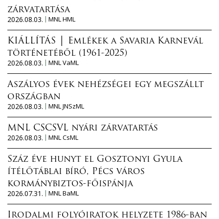
zárvatartása
2026.08.03.
MNL HML
KIÁLLÍTÁS │ Emlékek a Savaria Karnevál
történetéből (1961-2025)
2026.08.03.
MNL VaML
Aszályos évek nehézségei egy megszállt
országban
2026.08.03.
MNL JNSzML
MNL CSCSVL nyári zárvatartás
2026.08.03.
MNL CsML
Száz éve hunyt el Gosztonyi Gyula
ítélőtáblai bíró, Pécs város
kormánybiztos-főispánja
2026.07.31.
MNL BaML
Irodalmi folyóiratok helyzete 1986-ban