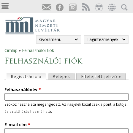
Gyorsmenü
Tagintézmények
Címlap
»
Felhasználói fiók
Jelenlegi
Felhasználói fiók
hely
E
Regisztráció »
(aktív fül)
Belépés
Elfelejtett jelszó »
l
Felhasználónév
*
s
Szóköz használata megengedett. Az írásjelek közül csak a pont, a kötőjel,
és az aláhúzás használható.
ő
E-mail cím
*
d