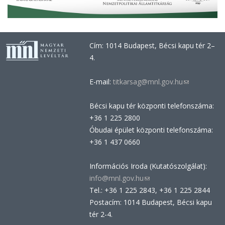
Cím: 1014 Budapest, Bécsi kapu tér 2–
4.
E-mail:
titkarsag@mnl.gov.hu
(link
sends
Bécsi kapu tér központi telefonszáma:
e-
+36 1 225 2800
mail)
Óbudai épület központi telefonszáma:
+36 1 437 0660
Információs Iroda (Kutatószolgálat):
info@mnl.gov.hu
(link
Tel.: +36 1 225 2843, +36 1 225 2844
sends
Postacím: 1014 Budapest, Bécsi kapu
e-
tér 2-4.
mail)