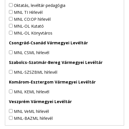
Oktatás, levéltár-pedagógia
MNL TI Hírlevél
MNL CO:OP hírlevél
MNL-OL Kutató
MNL-OL Könyvtáros
Csongrád-Csanád Vármegyei Levéltár
MNL CSML hírlevél
Szabolcs-Szatmár-Bereg Vármegyei Levéltár
MNL-SZSZBML hírlevél
Komárom-Esztergom Vármegyei Levéltár
MNL KEML hírlevél
Veszprém Vármegyei Levéltár
MNL VeML hírlevél
MNL-BAZML hírlevél