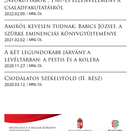
„Neokutyabőr”. 1987-es ellenvélemény a
családfakutatásról
2022.02.09.
MNL OL
Amiről kevesen tudnak: Babics József, a
szürke eminenciás könyvgyűjteménye
2021.02.02.
MNL OL
A két legundokabb járvány a
levéltárban: a pestis és a kolera
2020.11.27.
MNL OL
Csodálatos Székelyföld (II. rész)
2020.03.12.
MNL OL