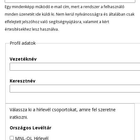
l
Egy mindenképp működő e-mail cím, mert a rendszer a felhasználó
minden üzenetét ide küldi ki. Nem kerül nyilvánosságra és általában csak
e
elfelejtett jelszóhoz való segítségnyújtásra, valamint a kért
értesítésekhez lesz használva.
g
Profil adatok
e
s
Vezetéknév
f
Keresztnév
ü
l
Válassza ki a hírlevél csoportokat, amire fel szeretne
e
iratkozni.
k
Országos Levéltár
MNL-OL Hírlevél