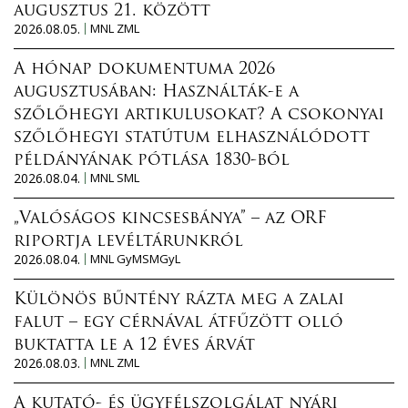
augusztus 21. között
2026.08.05.
MNL ZML
A hónap dokumentuma 2026
augusztusában: Használták-e a
szőlőhegyi artikulusokat? A csokonyai
szőlőhegyi statútum elhasználódott
példányának pótlása 1830-ból
2026.08.04.
MNL SML
„Valóságos kincsesbánya” – az ORF
riportja levéltárunkról
2026.08.04.
MNL GyMSMGyL
Különös bűntény rázta meg a zalai
falut – egy cérnával átfűzött olló
buktatta le a 12 éves árvát
2026.08.03.
MNL ZML
A kutató- és ügyfélszolgálat nyári