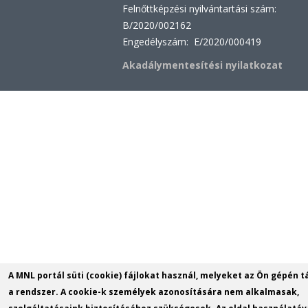
Felnőttképzési nyilvántartási szám:
B/2020/002162
Engedélyszám: E/2020/000419
Akadálymentesítési nyilatkozat
A MNL portál süti (cookie) fájlokat használ, melyeket az Ön gépén t
a rendszer. A cookie-k személyek azonosítására nem alkalmasak,