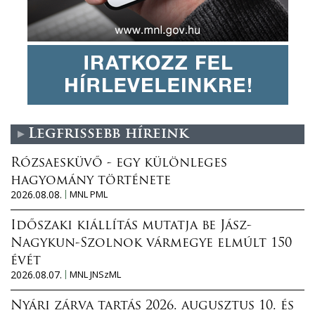
Legfrissebb híreink
Rózsaesküvő - egy különleges
hagyomány története
2026.08.08.
MNL PML
Időszaki kiállítás mutatja be Jász-
Nagykun-Szolnok vármegye elmúlt 150
évét
2026.08.07.
MNL JNSzML
Nyári zárva tartás 2026. augusztus 10. és