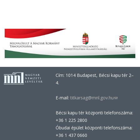
Cím: 1014 Budapest, Bécsi kapu tér 2–
4.
E-mail:
titkarsag@mnl.gov.hu
(link
sends
Bécsi kapu tér központi telefonszáma:
e-
+36 1 225 2800
mail)
Óbudai épület központi telefonszáma:
+36 1 437 0660