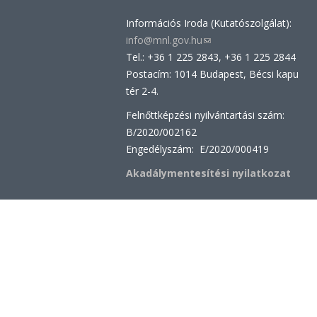
Információs Iroda (Kutatószolgálat):
info@mnl.gov.hu
(link
Tel.: +36 1 225 2843, +36 1 225 2844
sends
Postacím: 1014 Budapest, Bécsi kapu
e-
tér 2-4.
mail)
Felnőttképzési nyilvántartási szám:
B/2020/002162
Engedélyszám: E/2020/000419
Akadálymentesítési nyilatkozat