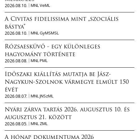
2026.08.10.
MNL VeML
A Civitas fidelissima mint „szociális
bástya”
2026.08.10.
MNL GyMSMSL
Rózsaesküvő - egy különleges
hagyomány története
2026.08.08.
MNL PML
Időszaki kiállítás mutatja be Jász-
Nagykun-Szolnok vármegye elmúlt 150
évét
2026.08.07.
MNL JNSzML
Nyári zárva tartás 2026. augusztus 10. és
augusztus 21. között
2026.08.05.
MNL ZML
A hónap dokumentuma 2026