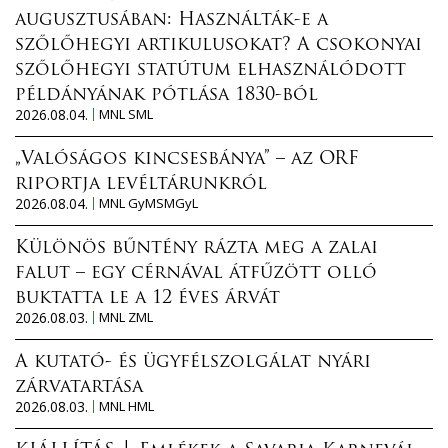
augusztusában: Használták-e a
szőlőhegyi artikulusokat? A csokonyai
szőlőhegyi statútum elhasználódott
példányának pótlása 1830-ból
2026.08.04.
MNL SML
„Valóságos kincsesbánya” – az ORF
riportja levéltárunkról
2026.08.04.
MNL GyMSMGyL
Különös bűntény rázta meg a zalai
falut – egy cérnával átfűzött olló
buktatta le a 12 éves árvát
2026.08.03.
MNL ZML
A kutató- és ügyfélszolgálat nyári
zárvatartása
2026.08.03.
MNL HML