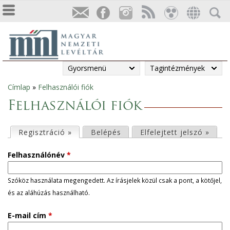
Gyorsmenü
Tagintézmények
Címlap
»
Felhasználói fiók
Jelenlegi
Felhasználói fiók
hely
E
Regisztráció »
(aktív fül)
Belépés
Elfelejtett jelszó »
l
Felhasználónév
*
s
Szóköz használata megengedett. Az írásjelek közül csak a pont, a kötőjel,
és az aláhúzás használható.
ő
E-mail cím
*
d