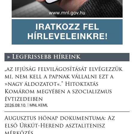
Legfrissebb híreink
„az ifjúság felvilágosítását elvégezzük
mi, nem kell a papnak vállalni ezt a
»nagy áldozatot«.” Hitoktatás
Komárom megyében a szocializmus
évtizedeiben
2026.08.10.
MNL KEML
Augusztus hónap dokumentuma: Az
első Úrkút-Herend asztalitenisz
mérkőzés