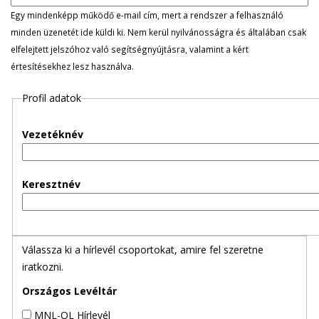
l
Egy mindenképp működő e-mail cím, mert a rendszer a felhasználó
minden üzenetét ide küldi ki. Nem kerül nyilvánosságra és általában csak
e
elfelejtett jelszóhoz való segítségnyújtásra, valamint a kért
értesítésekhez lesz használva.
g
Profil adatok
e
s
Vezetéknév
f
Keresztnév
ü
l
Válassza ki a hírlevél csoportokat, amire fel szeretne
e
iratkozni.
k
Országos Levéltár
MNL-OL Hírlevél