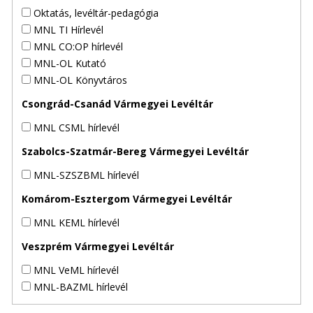
Oktatás, levéltár-pedagógia
MNL TI Hírlevél
MNL CO:OP hírlevél
MNL-OL Kutató
MNL-OL Könyvtáros
Csongrád-Csanád Vármegyei Levéltár
MNL CSML hírlevél
Szabolcs-Szatmár-Bereg Vármegyei Levéltár
MNL-SZSZBML hírlevél
Komárom-Esztergom Vármegyei Levéltár
MNL KEML hírlevél
Veszprém Vármegyei Levéltár
MNL VeML hírlevél
MNL-BAZML hírlevél