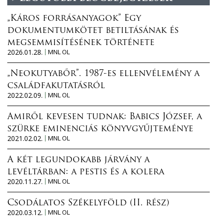
„Káros forrásanyagok” Egy
dokumentumkötet betiltásának és
megsemmisítésének története
2026.01.28.
MNL OL
„Neokutyabőr”. 1987-es ellenvélemény a
családfakutatásról
2022.02.09.
MNL OL
Amiről kevesen tudnak: Babics József, a
szürke eminenciás könyvgyűjteménye
2021.02.02.
MNL OL
A két legundokabb járvány a
levéltárban: a pestis és a kolera
2020.11.27.
MNL OL
Csodálatos Székelyföld (II. rész)
2020.03.12.
MNL OL