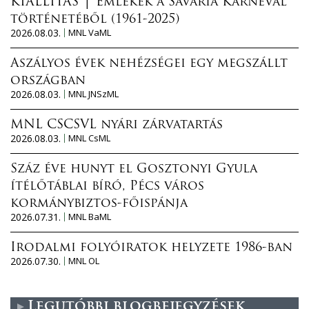
KIÁLLÍTÁS │ Emlékek a Savaria Karnevál
történetéből (1961-2025)
2026.08.03.
MNL VaML
Aszályos évek nehézségei egy megszállt
országban
2026.08.03.
MNL JNSzML
MNL CSCSVL nyári zárvatartás
2026.08.03.
MNL CsML
Száz éve hunyt el Gosztonyi Gyula
ítélőtáblai bíró, Pécs város
kormánybiztos-főispánja
2026.07.31.
MNL BaML
Irodalmi folyóiratok helyzete 1986-ban
2026.07.30.
MNL OL
Legutóbbi blogbejegyzések