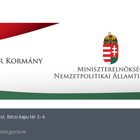
t, Bécsi kapu tér 2–4.
mnl.gov.hu
(link
sends