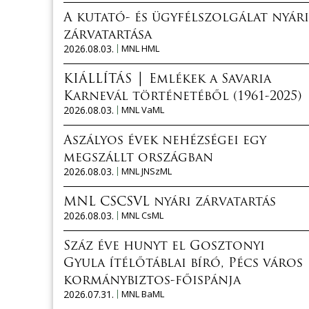
A kutató- és ügyfélszolgálat nyári
zárvatartása
2026.08.03.
MNL HML
KIÁLLÍTÁS │ Emlékek a Savaria
Karnevál történetéből (1961-2025)
2026.08.03.
MNL VaML
Aszályos évek nehézségei egy
megszállt országban
2026.08.03.
MNL JNSzML
MNL CSCSVL nyári zárvatartás
2026.08.03.
MNL CsML
Száz éve hunyt el Gosztonyi
Gyula ítélőtáblai bíró, Pécs város
kormánybiztos-főispánja
2026.07.31.
MNL BaML