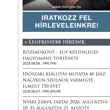
Legfrissebb híreink
Rózsaesküvő - egy különleges
hagyomány története
2026.08.08.
MNL PML
Időszaki kiállítás mutatja be Jász-
Nagykun-Szolnok vármegye
elmúlt 150 évét
2026.08.07.
MNL JNSzML
Nyári zárva tartás 2026. augusztus
10. és augusztus 21. között