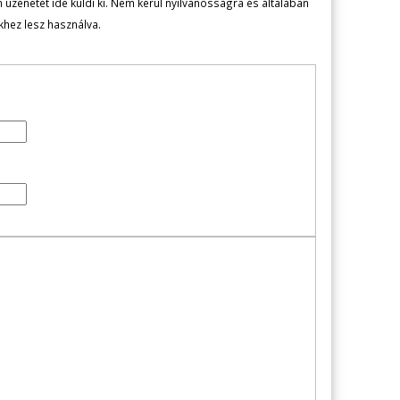
zenetét ide küldi ki. Nem kerül nyilvánosságra és általában
ekhez lesz használva.