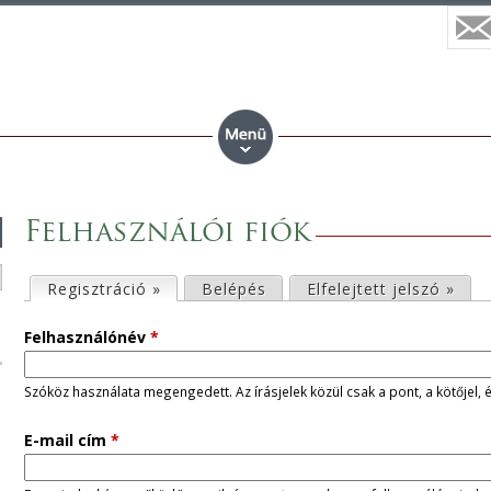
Felhasználói fiók
E
Regisztráció »
(aktív fül)
Belépés
Elfelejtett jelszó »
l
Felhasználónév
*
s
Szóköz használata megengedett. Az írásjelek közül csak a pont, a kötőjel, 
ő
E-mail cím
*
d