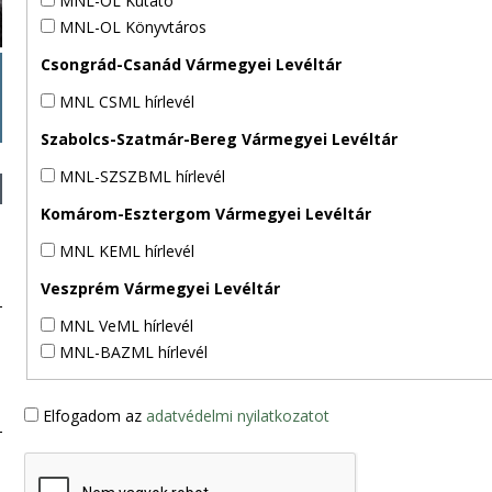
MNL-OL Kutató
MNL-OL Könyvtáros
Csongrád-Csanád Vármegyei Levéltár
MNL CSML hírlevél
Szabolcs-Szatmár-Bereg Vármegyei Levéltár
MNL-SZSZBML hírlevél
Komárom-Esztergom Vármegyei Levéltár
MNL KEML hírlevél
Veszprém Vármegyei Levéltár
MNL VeML hírlevél
MNL-BAZML hírlevél
Elfogadom az
adatvédelmi nyilatkozatot