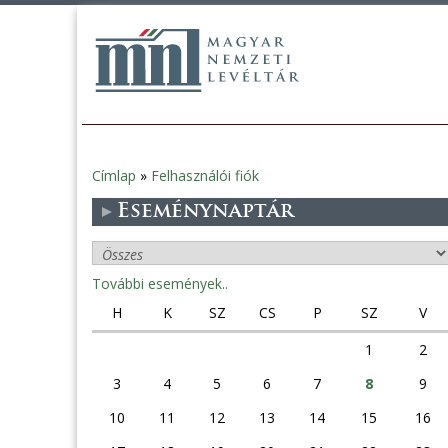
Címlap
»
Felhasználói fiók
Jelenlegi
Eseménynaptár
hely
További események..
H
K
SZ
CS
P
SZ
V
1
2
3
4
5
6
7
8
9
10
11
12
13
14
15
16