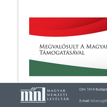
Cím: 1014 Budapes
E-mail:
titkarsag@