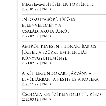
megsemmisítésének története
2026.01.28.
MNL OL
„Neokutyabőr”. 1987-es
ellenvélemény a
családfakutatásról
2022.02.09.
MNL OL
Amiről kevesen tudnak: Babics
József, a szürke eminenciás
könyvgyűjteménye
2021.02.02.
MNL OL
A két legundokabb járvány a
levéltárban: a pestis és a kolera
2020.11.27.
MNL OL
Csodálatos Székelyföld (II. rész)
2020.03.12.
MNL OL