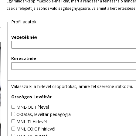
Egy mindenképp működő e-mail cím, mert a rendszer a felhasználó minden ü
l
csak elfelejtett jelszóhoz való segítségnyújtásra, valamint a kért értesítés
e
Profil adatok
g
Vezetéknév
e
s
Keresztnév
f
ü
Válassza ki a hírlevél csoportokat, amire fel szeretne iratkozni.
l
Országos Levéltár
MNL-OL Hírlevél
e
Oktatás, levéltár-pedagógia
MNL TI Hírlevél
k
MNL CO:OP hírlevél