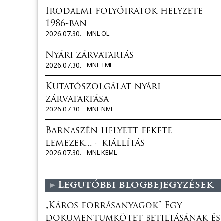
Irodalmi folyóiratok helyzete
1986-ban
2026.07.30.
MNL OL
Nyári zárvatartás
2026.07.30.
MNL TML
Kutatószolgálat nyári
zárvatartása
2026.07.30.
MNL NML
Barnaszén helyett fekete
lemezek... - kiállítás
2026.07.30.
MNL KEML
Legutóbbi blogbejegyzések
„Káros forrásanyagok” Egy
dokumentumkötet betiltásának és