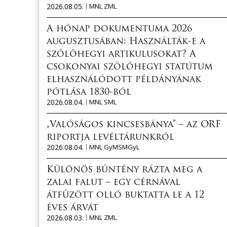
2026.08.05.
MNL ZML
A hónap dokumentuma 2026
augusztusában: Használták-e a
szőlőhegyi artikulusokat? A
csokonyai szőlőhegyi statútum
elhasználódott példányának
pótlása 1830-ból
2026.08.04.
MNL SML
„Valóságos kincsesbánya” – az ORF
riportja levéltárunkról
2026.08.04.
MNL GyMSMGyL
Különös bűntény rázta meg a
zalai falut – egy cérnával
átfűzött olló buktatta le a 12
éves árvát
2026.08.03.
MNL ZML