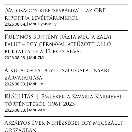
„Valóságos kincsesbánya” – az ORF
riportja levéltárunkról
2026.08.04.
MNL GyMSMGyL
Különös bűntény rázta meg a zalai
falut – egy cérnával átfűzött olló
buktatta le a 12 éves árvát
2026.08.03.
MNL ZML
A kutató- és ügyfélszolgálat nyári
zárvatartása
2026.08.03.
MNL HML
KIÁLLÍTÁS │ Emlékek a Savaria Karnevál
történetéből (1961-2025)
2026.08.03.
MNL VaML
Aszályos évek nehézségei egy megszállt
országban