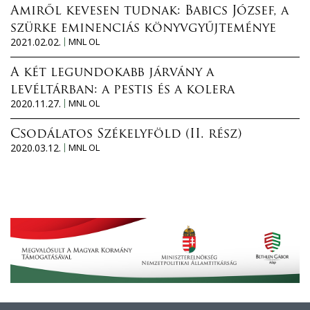
Amiről kevesen tudnak: Babics József, a
szürke eminenciás könyvgyűjteménye
2021.02.02.
MNL OL
A két legundokabb járvány a
levéltárban: a pestis és a kolera
2020.11.27.
MNL OL
Csodálatos Székelyföld (II. rész)
2020.03.12.
MNL OL