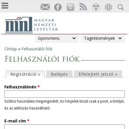
Gyorsmenü
Tagintézmények
Címlap
»
Felhasználói fiók
Jelenlegi
Felhasználói fiók
hely
E
Regisztráció »
(aktív fül)
Belépés
Elfelejtett jelszó »
l
Felhasználónév
*
s
Szóköz használata megengedett. Az írásjelek közül csak a pont, a kötőjel,
és az aláhúzás használható.
ő
E-mail cím
*
d