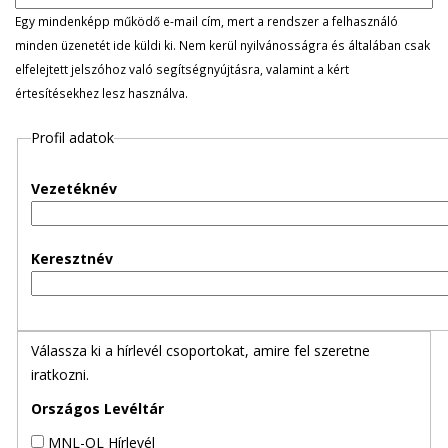
l
Egy mindenképp működő e-mail cím, mert a rendszer a felhasználó
minden üzenetét ide küldi ki. Nem kerül nyilvánosságra és általában csak
e
elfelejtett jelszóhoz való segítségnyújtásra, valamint a kért
értesítésekhez lesz használva.
g
Profil adatok
e
s
Vezetéknév
f
Keresztnév
ü
l
Válassza ki a hírlevél csoportokat, amire fel szeretne
e
iratkozni.
k
Országos Levéltár
MNL-OL Hírlevél