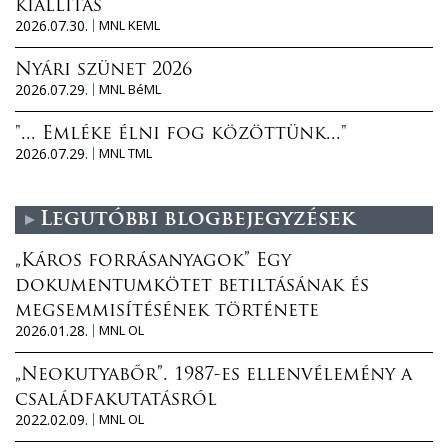
kiállítás
2026.07.30.
MNL KEML
Nyári szünet 2026
2026.07.29.
MNL BéML
"... Emléke élni fog közöttünk..."
2026.07.29.
MNL TML
Legutóbbi blogbejegyzések
„Káros forrásanyagok” Egy
dokumentumkötet betiltásának és
megsemmisítésének története
2026.01.28.
MNL OL
„Neokutyabőr”. 1987-es ellenvélemény a
családfakutatásról
2022.02.09.
MNL OL