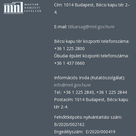
Cím: 1014 Budapest, Bécsi kapu tér 2–
4.
E-mail:
titkarsag@mnl.gov.hu
(link
sends
Bécsi kapu tér központi telefonszáma:
e-
+36 1 225 2800
mail)
Óbudai épület központi telefonszáma:
+36 1 437 0660
Információs Iroda (Kutatószolgálat):
info@mnl.gov.hu
(link
Tel.: +36 1 225 2843, +36 1 225 2844
sends
Postacím: 1014 Budapest, Bécsi kapu
e-
tér 2-4.
mail)
Felnőttképzési nyilvántartási szám:
B/2020/002162
Engedélyszám: E/2020/000419