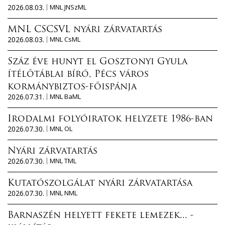
2026.08.03.
MNL JNSzML
MNL CSCSVL nyári zárvatartás
2026.08.03.
MNL CsML
Száz éve hunyt el Gosztonyi Gyula
ítélőtáblai bíró, Pécs város
kormánybiztos-főispánja
2026.07.31.
MNL BaML
Irodalmi folyóiratok helyzete 1986-ban
2026.07.30.
MNL OL
Nyári zárvatartás
2026.07.30.
MNL TML
Kutatószolgálat nyári zárvatartása
2026.07.30.
MNL NML
Barnaszén helyett fekete lemezek... -