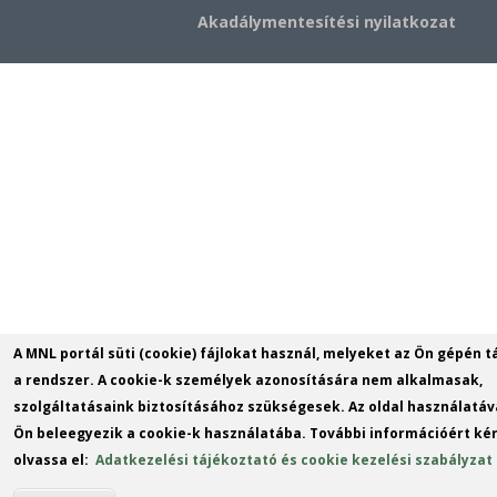
Akadálymentesítési nyilatkozat
A MNL portál süti (cookie) fájlokat használ, melyeket az Ön gépén t
a rendszer. A cookie-k személyek azonosítására nem alkalmasak,
szolgáltatásaink biztosításához szükségesek. Az oldal használatáv
Ön beleegyezik a cookie-k használatába. További információért kér
olvassa el:
Adatkezelési tájékoztató és cookie kezelési szabályzat