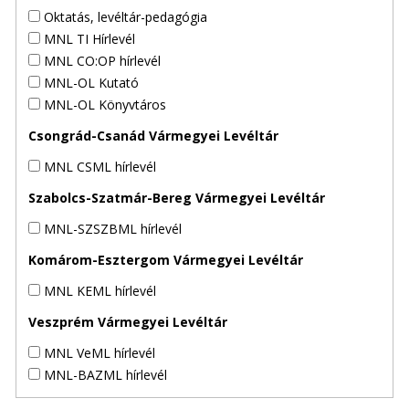
Oktatás, levéltár-pedagógia
MNL TI Hírlevél
MNL CO:OP hírlevél
MNL-OL Kutató
MNL-OL Könyvtáros
Csongrád-Csanád Vármegyei Levéltár
MNL CSML hírlevél
Szabolcs-Szatmár-Bereg Vármegyei Levéltár
MNL-SZSZBML hírlevél
Komárom-Esztergom Vármegyei Levéltár
MNL KEML hírlevél
Veszprém Vármegyei Levéltár
MNL VeML hírlevél
MNL-BAZML hírlevél