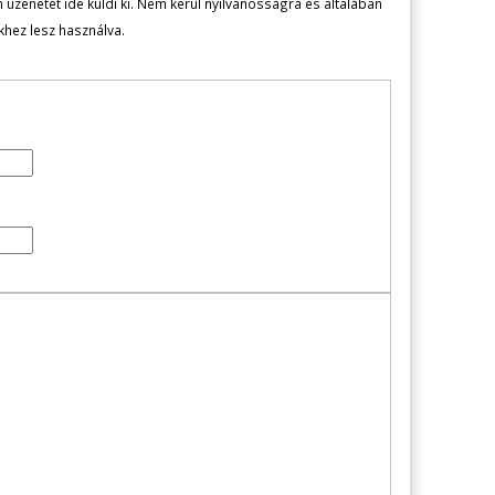
zenetét ide küldi ki. Nem kerül nyilvánosságra és általában
ekhez lesz használva.