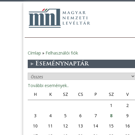
Címlap
»
Felhasználói fiók
Jelenlegi
Eseménynaptár
hely
További események..
H
K
SZ
CS
P
SZ
V
1
2
3
4
5
6
7
8
9
10
11
12
13
14
15
16