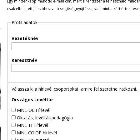
Egy mindenképp működő e-mail cím, mert a rendszer a felhasználó minden ü
l
csak elfelejtett jelszóhoz való segítségnyújtásra, valamint a kért értesítés
e
Profil adatok
g
Vezetéknév
e
s
Keresztnév
f
ü
Válassza ki a hírlevél csoportokat, amire fel szeretne iratkozni.
l
Országos Levéltár
MNL-OL Hírlevél
e
Oktatás, levéltár-pedagógia
MNL TI Hírlevél
k
MNL CO:OP hírlevél