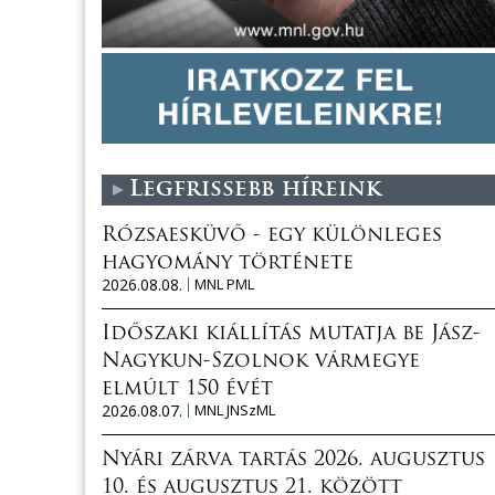
Legfrissebb híreink
Rózsaesküvő - egy különleges
hagyomány története
2026.08.08.
MNL PML
Időszaki kiállítás mutatja be Jász-
Nagykun-Szolnok vármegye
elmúlt 150 évét
2026.08.07.
MNL JNSzML
Nyári zárva tartás 2026. augusztus
10. és augusztus 21. között