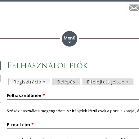
Felhasználói fiók
E
Regisztráció »
(aktív fül)
Belépés
Elfelejtett jelszó »
l
Felhasználónév
*
s
Szóköz használata megengedett. Az írásjelek közül csak a pont, a kötőjel, 
ő
E-mail cím
*
d