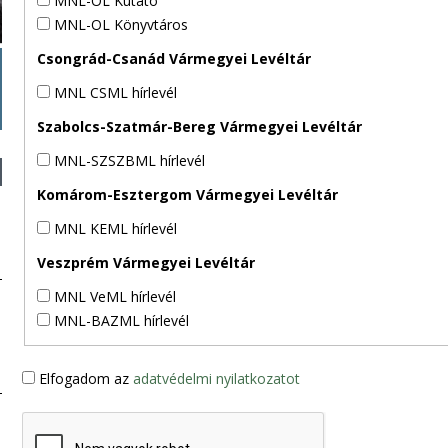
MNL-OL Kutató
MNL-OL Könyvtáros
Csongrád-Csanád Vármegyei Levéltár
MNL CSML hírlevél
Szabolcs-Szatmár-Bereg Vármegyei Levéltár
MNL-SZSZBML hírlevél
Komárom-Esztergom Vármegyei Levéltár
MNL KEML hírlevél
Veszprém Vármegyei Levéltár
MNL VeML hírlevél
MNL-BAZML hírlevél
Elfogadom az
adatvédelmi nyilatkozatot