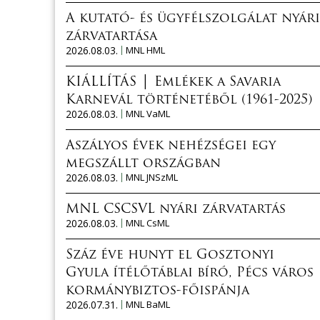
A kutató- és ügyfélszolgálat nyári
zárvatartása
2026.08.03.
MNL HML
KIÁLLÍTÁS │ Emlékek a Savaria
Karnevál történetéből (1961-2025)
2026.08.03.
MNL VaML
Aszályos évek nehézségei egy
megszállt országban
2026.08.03.
MNL JNSzML
MNL CSCSVL nyári zárvatartás
2026.08.03.
MNL CsML
Száz éve hunyt el Gosztonyi
Gyula ítélőtáblai bíró, Pécs város
kormánybiztos-főispánja
2026.07.31.
MNL BaML