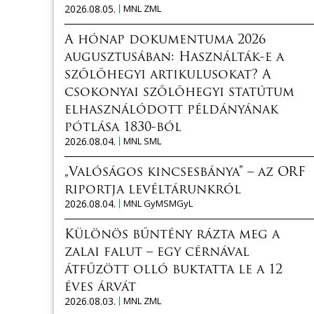
2026.08.05.
MNL ZML
A hónap dokumentuma 2026
augusztusában: Használták-e a
szőlőhegyi artikulusokat? A
csokonyai szőlőhegyi statútum
elhasználódott példányának
pótlása 1830-ból
2026.08.04.
MNL SML
„Valóságos kincsesbánya” – az ORF
riportja levéltárunkról
2026.08.04.
MNL GyMSMGyL
Különös bűntény rázta meg a
zalai falut – egy cérnával
átfűzött olló buktatta le a 12
éves árvát
2026.08.03.
MNL ZML