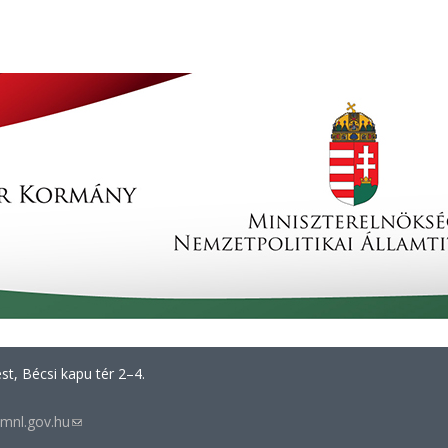
t, Bécsi kapu tér 2–4.
mnl.gov.hu
(link
sends