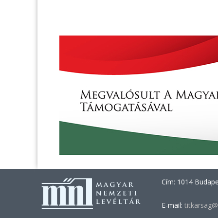
Cím: 1014 Budapes
E-mail:
titkarsag@