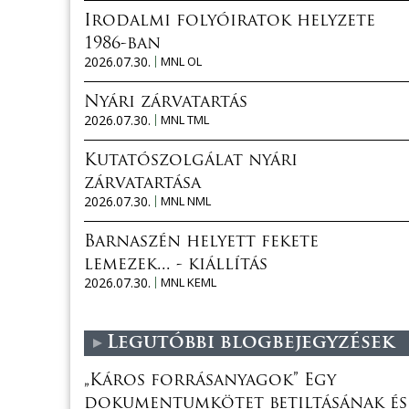
Irodalmi folyóiratok helyzete
1986-ban
2026.07.30.
MNL OL
Nyári zárvatartás
2026.07.30.
MNL TML
Kutatószolgálat nyári
zárvatartása
2026.07.30.
MNL NML
Barnaszén helyett fekete
lemezek... - kiállítás
2026.07.30.
MNL KEML
Legutóbbi blogbejegyzések
„Káros forrásanyagok” Egy
dokumentumkötet betiltásának és