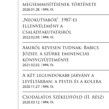
megsemmisítésének története
2026.01.28.
MNL OL
„Neokutyabőr”. 1987-es
ellenvélemény a
családfakutatásról
2022.02.09.
MNL OL
Amiről kevesen tudnak: Babics
József, a szürke eminenciás
könyvgyűjteménye
2021.02.02.
MNL OL
A két legundokabb járvány a
levéltárban: a pestis és a kolera
2020.11.27.
MNL OL
Csodálatos Székelyföld (II. rész)
2020.03.12.
MNL OL