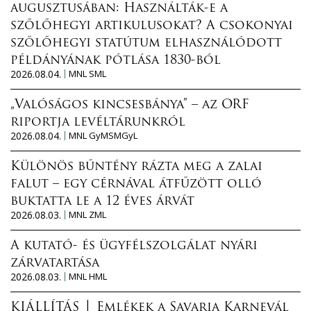
augusztusában: Használták-e a
szőlőhegyi artikulusokat? A csokonyai
szőlőhegyi statútum elhasználódott
példányának pótlása 1830-ból
2026.08.04.
MNL SML
„Valóságos kincsesbánya” – az ORF
riportja levéltárunkról
2026.08.04.
MNL GyMSMGyL
Különös bűntény rázta meg a zalai
falut – egy cérnával átfűzött olló
buktatta le a 12 éves árvát
2026.08.03.
MNL ZML
A kutató- és ügyfélszolgálat nyári
zárvatartása
2026.08.03.
MNL HML
KIÁLLÍTÁS │ Emlékek a Savaria Karnevál