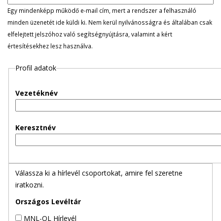
l
Egy mindenképp működő e-mail cím, mert a rendszer a felhasználó
minden üzenetét ide küldi ki. Nem kerül nyilvánosságra és általában csak
e
elfelejtett jelszóhoz való segítségnyújtásra, valamint a kért
értesítésekhez lesz használva.
g
Profil adatok
e
s
Vezetéknév
f
Keresztnév
ü
l
Válassza ki a hírlevél csoportokat, amire fel szeretne
e
iratkozni.
k
Országos Levéltár
MNL-OL Hírlevél