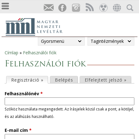
Gyorsmenü
Tagintézmények
Címlap
»
Felhasználói fiók
Jelenlegi
Felhasználói fiók
hely
E
Regisztráció »
(aktív fül)
Belépés
Elfelejtett jelszó »
l
Felhasználónév
*
s
Szóköz használata megengedett. Az írásjelek közül csak a pont, a kötőjel,
és az aláhúzás használható.
ő
E-mail cím
*
d