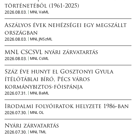
történetéből (1961-2025)
2026.08.03.
MNL VaML
Aszályos évek nehézségei egy megszállt
országban
2026.08.03.
MNL JNSzML
MNL CSCSVL nyári zárvatartás
2026.08.03.
MNL CsML
Száz éve hunyt el Gosztonyi Gyula
ítélőtáblai bíró, Pécs város
kormánybiztos-főispánja
2026.07.31.
MNL BaML
Irodalmi folyóiratok helyzete 1986-ban
2026.07.30.
MNL OL
Nyári zárvatartás
2026.07.30.
MNL TML