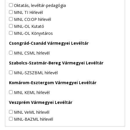
Oktatás, levéltár-pedagógia
MNL TI Hírlevél
MNL CO:OP hírlevél
MNL-OL Kutató
MNL-OL Könyvtáros
Csongrád-Csanád Vármegyei Levéltár
MNL CSML hírlevél
Szabolcs-Szatmár-Bereg Vármegyei Levéltár
MNL-SZSZBML hírlevél
Komárom-Esztergom Vármegyei Levéltár
MNL KEML hírlevél
Veszprém Vármegyei Levéltár
MNL VeML hírlevél
MNL-BAZML hírlevél