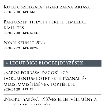
Kutatószolgálat nyári zárvatartása
2026.07.30.
MNL NML
Barnaszén helyett fekete lemezek... -
kiállítás
2026.07.30.
MNL KEML
Nyári szünet 2026
2026.07.29.
MNL BéML
Legutóbbi blogbejegyzések
„Káros forrásanyagok” Egy
dokumentumkötet betiltásának és
megsemmisítésének története
2026.01.28.
MNL OL
„Neokutyabőr”. 1987-es ellenvélemény a