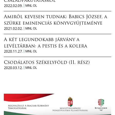
családfakutatásról
2022.02.09.
MNL OL
Amiről kevesen tudnak: Babics József, a
szürke eminenciás könyvgyűjteménye
2021.02.02.
MNL OL
A két legundokabb járvány a
levéltárban: a pestis és a kolera
2020.11.27.
MNL OL
Csodálatos Székelyföld (II. rész)
2020.03.12.
MNL OL