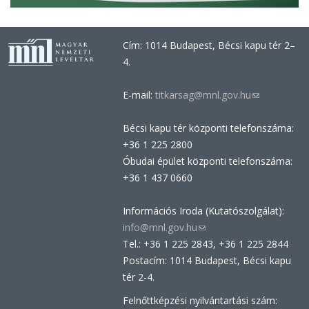
Cím: 1014 Budapest, Bécsi kapu tér 2–
4.
E-mail:
titkarsag@mnl.gov.hu
(link
sends
Bécsi kapu tér központi telefonszáma:
e-
+36 1 225 2800
mail)
Óbudai épület központi telefonszáma:
+36 1 437 0660
Információs Iroda (Kutatószolgálat):
info@mnl.gov.hu
(link
Tel.: +36 1 225 2843, +36 1 225 2844
sends
Postacím: 1014 Budapest, Bécsi kapu
e-
tér 2-4.
mail)
Felnőttképzési nyilvántartási szám: