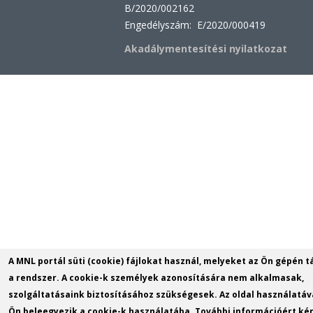
B/2020/002162
Engedélyszám: E/2020/000419
Akadálymentesítési nyilatkozat
A MNL portál süti (cookie) fájlokat használ, melyeket az Ön gépén t
a rendszer. A cookie-k személyek azonosítására nem alkalmasak,
szolgáltatásaink biztosításához szükségesek. Az oldal használatáv
Ön beleegyezik a cookie-k használatába. További információért kér