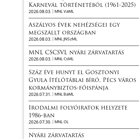
Karnevál történetéből (1961-2025)
2026.08.03.
MNL VaML
Aszályos évek nehézségei egy
megszállt országban
2026.08.03.
MNL JNSzML
MNL CSCSVL nyári zárvatartás
2026.08.03.
MNL CsML
Száz éve hunyt el Gosztonyi
Gyula ítélőtáblai bíró, Pécs város
kormánybiztos-főispánja
2026.07.31.
MNL BaML
Irodalmi folyóiratok helyzete
1986-ban
2026.07.30.
MNL OL
Nyári zárvatartás