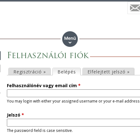
Felhasználói fiók
E
Regisztráció »
Belépés
(aktív fül)
Elfelejtett jelszó »
l
Felhasználónév vagy email cím
*
s
You may login with either your assigned username or your e-mail address
ő
Jelszó
*
d
The password field is case sensitive.
l