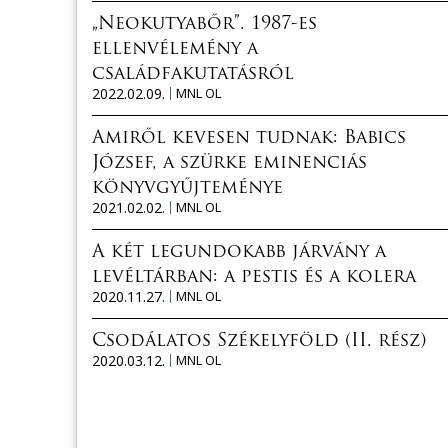
„Neokutyabőr”. 1987-es
ellenvélemény a
családfakutatásról
2022.02.09.
MNL OL
Amiről kevesen tudnak: Babics
József, a szürke eminenciás
könyvgyűjteménye
2021.02.02.
MNL OL
A két legundokabb járvány a
levéltárban: a pestis és a kolera
2020.11.27.
MNL OL
Csodálatos Székelyföld (II. rész)
2020.03.12.
MNL OL