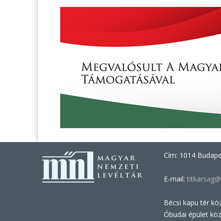
Cím: 1014 Budapes
E-mail:
titkarsag@
Bécsi kapu tér kö
Óbudai épület kö