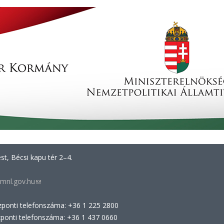
t, Bécsi kapu tér 2–4.
mnl.gov.hu
(link
sends
zponti telefonszáma: +36 1 225 2800
e-
zponti telefonszáma: +36 1 437 0660
mail)