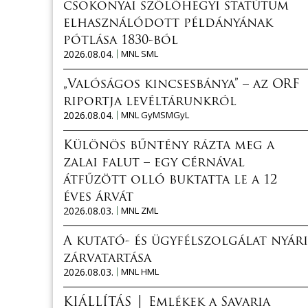
csokonyai szőlőhegyi statútum
elhasználódott példányának
pótlása 1830-ból
2026.08.04.
MNL SML
„Valóságos kincsesbánya” – az ORF
riportja levéltárunkról
2026.08.04.
MNL GyMSMGyL
Különös bűntény rázta meg a
zalai falut – egy cérnával
átfűzött olló buktatta le a 12
éves árvát
2026.08.03.
MNL ZML
A kutató- és ügyfélszolgálat nyári
zárvatartása
2026.08.03.
MNL HML
KIÁLLÍTÁS │ Emlékek a Savaria