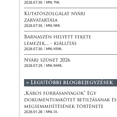
2026.07.30.
MNL TML
Kutatószolgálat nyári
zárvatartása
2026.07.30.
MNL NML
Barnaszén helyett fekete
lemezek... - kiállítás
2026.07.30.
MNL KEML
Nyári szünet 2026
2026.07.29.
MNL BéML
Legutóbbi blogbejegyzések
„Káros forrásanyagok” Egy
dokumentumkötet betiltásának és
megsemmisítésének története
2026.01.28.
MNL OL