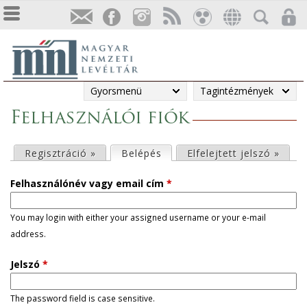
Gyorsmenü
Tagintézmények
Felhasználói fiók
E
Regisztráció »
Belépés
(aktív fül)
Elfelejtett jelszó »
l
Felhasználónév vagy email cím
*
s
You may login with either your assigned username or your e-mail
address.
ő
Jelszó
*
d
l
The password field is case sensitive.