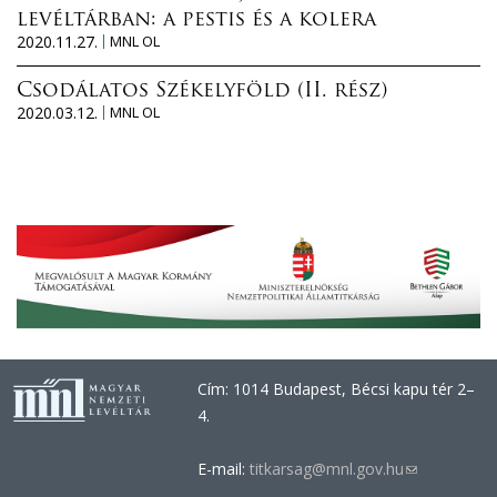
levéltárban: a pestis és a kolera
2020.11.27.
MNL OL
Csodálatos Székelyföld (II. rész)
2020.03.12.
MNL OL
Cím: 1014 Budapest, Bécsi kapu tér 2–
4.
E-mail:
titkarsag@mnl.gov.hu
(link
sends