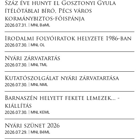
Száz éve hunyt el Gosztonyi Gyula
ítélőtáblai bíró, Pécs város
kormánybiztos-főispánja
2026.07.31.
MNL BaML
Irodalmi folyóiratok helyzete 1986-ban
2026.07.30.
MNL OL
Nyári zárvatartás
2026.07.30.
MNL TML
Kutatószolgálat nyári zárvatartása
2026.07.30.
MNL NML
Barnaszén helyett fekete lemezek... -
kiállítás
2026.07.30.
MNL KEML
Nyári szünet 2026
2026.07.29.
MNL BéML