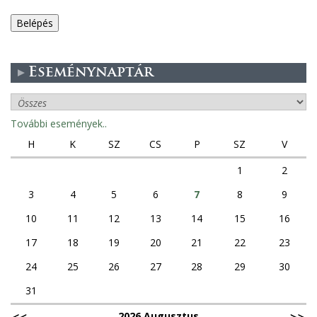
e
g
Eseménynaptár
e
s
További események..
f
H
K
SZ
CS
P
SZ
V
ü
1
2
3
4
5
6
7
8
9
l
10
11
12
13
14
15
16
e
17
18
19
20
21
22
23
k
24
25
26
27
28
29
30
31
2026 Augusztus