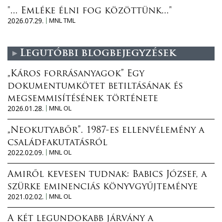
"... Emléke élni fog közöttünk..."
2026.07.29.
MNL TML
Legutóbbi blogbejegyzések
„Káros forrásanyagok” Egy
dokumentumkötet betiltásának és
megsemmisítésének története
2026.01.28.
MNL OL
„Neokutyabőr”. 1987-es ellenvélemény a
családfakutatásról
2022.02.09.
MNL OL
Amiről kevesen tudnak: Babics József, a
szürke eminenciás könyvgyűjteménye
2021.02.02.
MNL OL
A két legundokabb járvány a