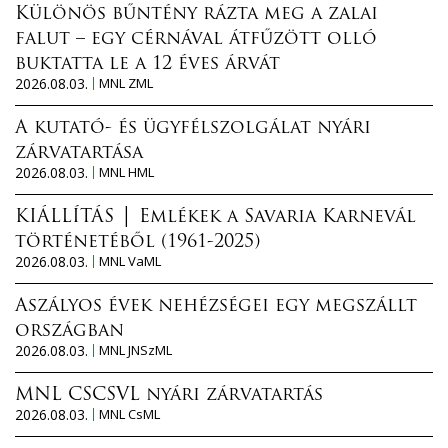
Különös bűntény rázta meg a zalai
falut – egy cérnával átfűzött olló
buktatta le a 12 éves árvát
2026.08.03.
MNL ZML
A kutató- és ügyfélszolgálat nyári
zárvatartása
2026.08.03.
MNL HML
KIÁLLÍTÁS │ Emlékek a Savaria Karnevál
történetéből (1961-2025)
2026.08.03.
MNL VaML
Aszályos évek nehézségei egy megszállt
országban
2026.08.03.
MNL JNSzML
MNL CSCSVL nyári zárvatartás
2026.08.03.
MNL CsML