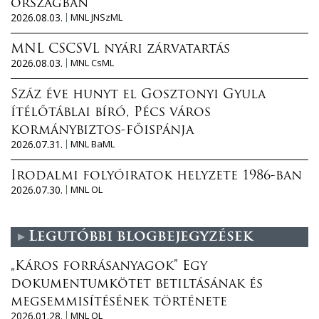
országban
2026.08.03.
MNL JNSzML
MNL CSCSVL nyári zárvatartás
2026.08.03.
MNL CsML
Száz éve hunyt el Gosztonyi Gyula
ítélőtáblai bíró, Pécs város
kormánybiztos-főispánja
2026.07.31.
MNL BaML
Irodalmi folyóiratok helyzete 1986-ban
2026.07.30.
MNL OL
Legutóbbi blogbejegyzések
„Káros forrásanyagok” Egy
dokumentumkötet betiltásának és
megsemmisítésének története
2026.01.28.
MNL OL