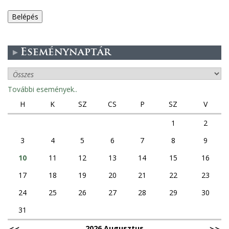
e
g
Eseménynaptár
e
s
További események..
f
H
K
SZ
CS
P
SZ
V
ü
1
2
3
4
5
6
7
8
9
l
10
11
12
13
14
15
16
e
17
18
19
20
21
22
23
k
24
25
26
27
28
29
30
31
2026 Augusztus