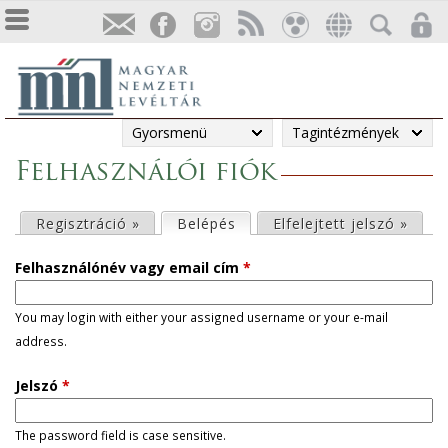
Gyorsmenü
Tagintézmények
Felhasználói fiók
E
Regisztráció »
Belépés
(aktív fül)
Elfelejtett jelszó »
l
Felhasználónév vagy email cím
*
s
You may login with either your assigned username or your e-mail
address.
ő
Jelszó
*
d
l
The password field is case sensitive.