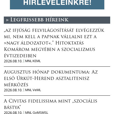
Legfrissebb híreink
„az ifjúság felvilágosítását elvégezzük
mi, nem kell a papnak vállalni ezt a
»nagy áldozatot«.” Hitoktatás
Komárom megyében a szocializmus
évtizedeiben
2026.08.10.
MNL KEML
Augusztus hónap dokumentuma: Az
első Úrkút-Herend asztalitenisz
mérkőzés
2026.08.10.
MNL VeML
A Civitas fidelissima mint „szociális
bástya”
2026.08.10.
MNL GyMSMSL