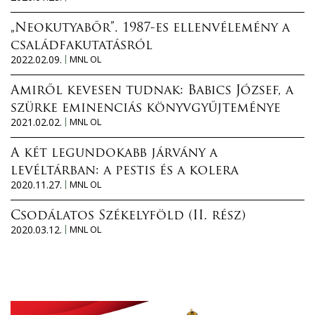
„Neokutyabőr”. 1987-es ellenvélemény a
családfakutatásról
2022.02.09.
MNL OL
Amiről kevesen tudnak: Babics József, a
szürke eminenciás könyvgyűjteménye
2021.02.02.
MNL OL
A két legundokabb járvány a
levéltárban: a pestis és a kolera
2020.11.27.
MNL OL
Csodálatos Székelyföld (II. rész)
2020.03.12.
MNL OL