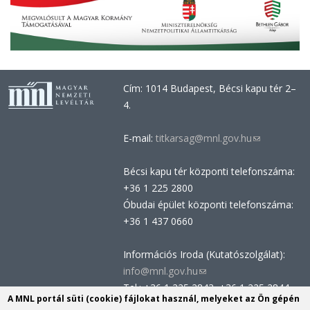
Cím: 1014 Budapest, Bécsi kapu tér 2–
4.
E-mail:
titkarsag@mnl.gov.hu
(link
sends
Bécsi kapu tér központi telefonszáma:
e-
+36 1 225 2800
mail)
Óbudai épület központi telefonszáma:
+36 1 437 0660
Információs Iroda (Kutatószolgálat):
info@mnl.gov.hu
(link
Tel.: +36 1 225 2843, +36 1 225 2844
sends
A MNL portál süti (cookie) fájlokat használ, melyeket az Ön gépén
Postacím: 1014 Budapest, Bécsi kapu
e-