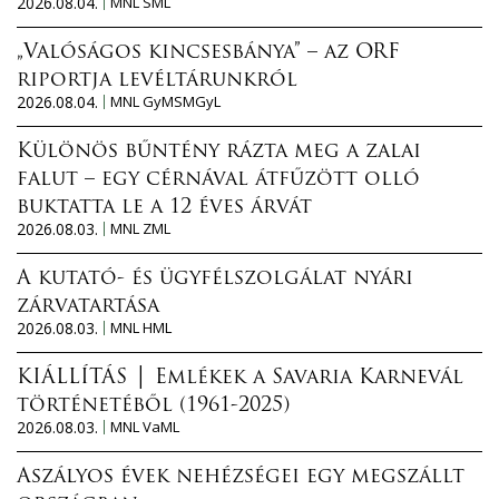
2026.08.04.
MNL SML
„Valóságos kincsesbánya” – az ORF
riportja levéltárunkról
2026.08.04.
MNL GyMSMGyL
Különös bűntény rázta meg a zalai
falut – egy cérnával átfűzött olló
buktatta le a 12 éves árvát
2026.08.03.
MNL ZML
A kutató- és ügyfélszolgálat nyári
zárvatartása
2026.08.03.
MNL HML
KIÁLLÍTÁS │ Emlékek a Savaria Karnevál
történetéből (1961-2025)
2026.08.03.
MNL VaML
Aszályos évek nehézségei egy megszállt