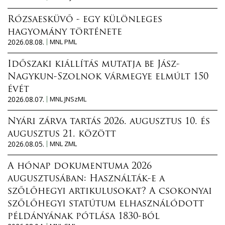
Rózsaesküvő - egy különleges
hagyomány története
2026.08.08.
MNL PML
Időszaki kiállítás mutatja be Jász-
Nagykun-Szolnok vármegye elmúlt 150
évét
2026.08.07.
MNL JNSzML
Nyári zárva tartás 2026. augusztus 10. és
augusztus 21. között
2026.08.05.
MNL ZML
A hónap dokumentuma 2026
augusztusában: Használták-e a
szőlőhegyi artikulusokat? A csokonyai
szőlőhegyi statútum elhasználódott
példányának pótlása 1830-ból