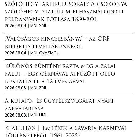
szőlőhegyi artikulusokat? A csokonyai
szőlőhegyi statútum elhasználódott
példányának pótlása 1830-ból
2026.08.04.
MNL SML
„Valóságos kincsesbánya” – az ORF
riportja levéltárunkról
2026.08.04.
MNL GyMSMGyL
Különös bűntény rázta meg a zalai
falut – egy cérnával átfűzött olló
buktatta le a 12 éves árvát
2026.08.03.
MNL ZML
A kutató- és ügyfélszolgálat nyári
zárvatartása
2026.08.03.
MNL HML
KIÁLLÍTÁS │ Emlékek a Savaria Karnevál
történetéből (1961-2025)