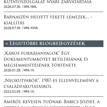
Kutatószolgálat nyári zárvatartása
2026.07.30.
MNL NML
Barnaszén helyett fekete lemezek... -
kiállítás
2026.07.30.
MNL KEML
Legutóbbi blogbejegyzések
„Káros forrásanyagok” Egy
dokumentumkötet betiltásának és
megsemmisítésének története
2026.01.28.
MNL OL
„Neokutyabőr”. 1987-es ellenvélemény a
családfakutatásról
2022.02.09.
MNL OL
Amiről kevesen tudnak: Babics József, a