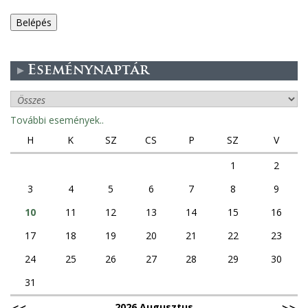
e
g
Eseménynaptár
e
s
További események..
f
H
K
SZ
CS
P
SZ
V
ü
1
2
3
4
5
6
7
8
9
l
10
11
12
13
14
15
16
e
17
18
19
20
21
22
23
k
24
25
26
27
28
29
30
31
2026 Augusztus