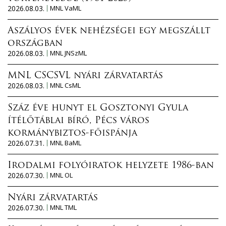
2026.08.03.
MNL VaML
Aszályos évek nehézségei egy megszállt
országban
2026.08.03.
MNL JNSzML
MNL CSCSVL nyári zárvatartás
2026.08.03.
MNL CsML
Száz éve hunyt el Gosztonyi Gyula
ítélőtáblai bíró, Pécs város
kormánybiztos-főispánja
2026.07.31.
MNL BaML
Irodalmi folyóiratok helyzete 1986-ban
2026.07.30.
MNL OL
Nyári zárvatartás
2026.07.30.
MNL TML