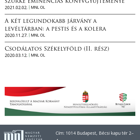
szürke eminenciás könyvgyűjteménye
2021.02.02.
MNL OL
A két legundokabb járvány a
levéltárban: a pestis és a kolera
2020.11.27.
MNL OL
Csodálatos Székelyföld (II. rész)
2020.03.12.
MNL OL
Cím: 1014 Budapest, Bécsi kapu tér 2–