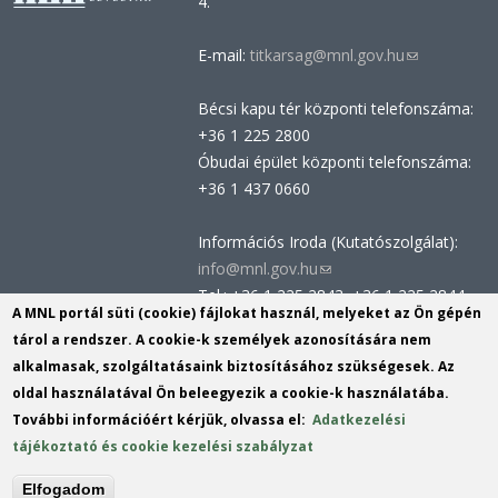
4.
E-mail:
titkarsag@mnl.gov.hu
(link
sends
Bécsi kapu tér központi telefonszáma:
e-
+36 1 225 2800
mail)
Óbudai épület központi telefonszáma:
+36 1 437 0660
Információs Iroda (Kutatószolgálat):
info@mnl.gov.hu
(link
Tel.: +36 1 225 2843, +36 1 225 2844
sends
A MNL portál süti (cookie) fájlokat használ, melyeket az Ön gépén
Postacím: 1014 Budapest, Bécsi kapu
e-
tárol a rendszer. A cookie-k személyek azonosítására nem
tér 2-4.
mail)
alkalmasak, szolgáltatásaink biztosításához szükségesek. Az
Felnőttképzési nyilvántartási szám:
oldal használatával Ön beleegyezik a cookie-k használatába.
B/2020/002162
További információért kérjük, olvassa el:
Adatkezelési
Engedélyszám: E/2020/000419
tájékoztató és cookie kezelési szabályzat
Akadálymentesítési nyilatkozat
Elfogadom