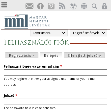
Gyorsmenü
Tagintézmények
Felhasználói fiók
E
Regisztráció »
Belépés
(aktív fül)
Elfelejtett jelszó »
l
Felhasználónév vagy email cím
*
s
You may login with either your assigned username or your e-mail
address.
ő
Jelszó
*
d
l
The password field is case sensitive.