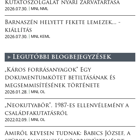
Kutatószolgálat nyári zárvatartása
2026.07.30.
MNL NML
Barnaszén helyett fekete lemezek... -
kiállítás
2026.07.30.
MNL KEML
Legutóbbi blogbejegyzések
„Káros forrásanyagok” Egy
dokumentumkötet betiltásának és
megsemmisítésének története
2026.01.28.
MNL OL
„Neokutyabőr”. 1987-es ellenvélemény a
családfakutatásról
2022.02.09.
MNL OL
Amiről kevesen tudnak: Babics József, a