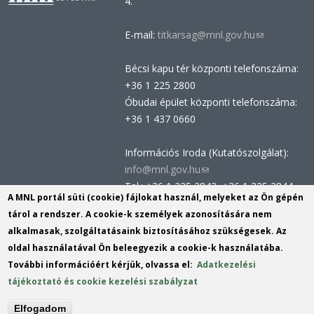
4.
E-mail:
titkarsag@mnl.gov.hu
(link
sends
Bécsi kapu tér központi telefonszáma:
e-
+36 1 225 2800
mail)
Óbudai épület központi telefonszáma:
+36 1 437 0660
Információs Iroda (Kutatószolgálat):
info@mnl.gov.hu
(link
Tel.: +36 1 225 2843, +36 1 225 2844
sends
A MNL portál süti (cookie) fájlokat használ, melyeket az Ön gépén
Postacím: 1014 Budapest, Bécsi kapu
e-
tárol a rendszer. A cookie-k személyek azonosítására nem
tér 2-4.
mail)
alkalmasak, szolgáltatásaink biztosításához szükségesek. Az
Felnőttképzési nyilvántartási szám:
oldal használatával Ön beleegyezik a cookie-k használatába.
B/2020/002162
További információért kérjük, olvassa el:
Adatkezelési
Engedélyszám: E/2020/000419
tájékoztató és cookie kezelési szabályzat
Akadálymentesítési nyilatkozat
Elfogadom