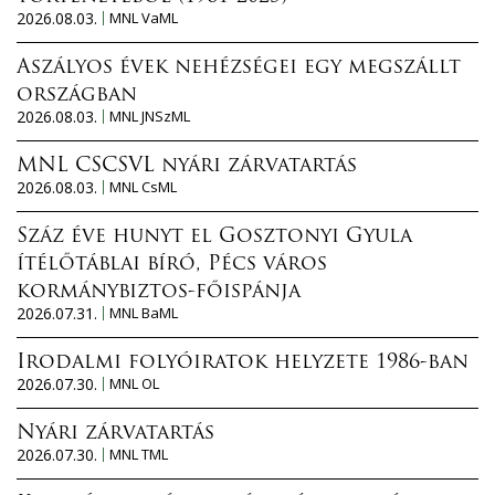
2026.08.03.
MNL VaML
Aszályos évek nehézségei egy megszállt
országban
2026.08.03.
MNL JNSzML
MNL CSCSVL nyári zárvatartás
2026.08.03.
MNL CsML
Száz éve hunyt el Gosztonyi Gyula
ítélőtáblai bíró, Pécs város
kormánybiztos-főispánja
2026.07.31.
MNL BaML
Irodalmi folyóiratok helyzete 1986-ban
2026.07.30.
MNL OL
Nyári zárvatartás
2026.07.30.
MNL TML