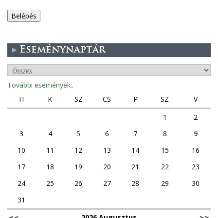
e
g
Eseménynaptár
e
s
További események..
f
H
K
SZ
CS
P
SZ
V
ü
1
2
3
4
5
6
7
8
9
l
10
11
12
13
14
15
16
e
17
18
19
20
21
22
23
k
24
25
26
27
28
29
30
31
2026 Augusztus