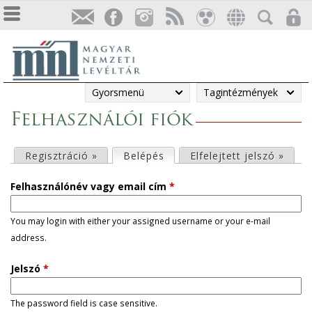
Gyorsmenü
Tagintézmények
Felhasználói fiók
E
Regisztráció »
Belépés
(aktív fül)
Elfelejtett jelszó »
l
Felhasználónév vagy email cím
*
s
You may login with either your assigned username or your e-mail
address.
ő
Jelszó
*
d
l
The password field is case sensitive.