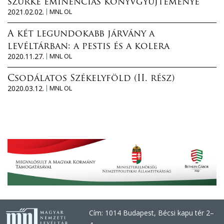
szürke eminenciás könyvgyűjteménye
2021.02.02.
MNL OL
A két legundokabb járvány a
levéltárban: a pestis és a kolera
2020.11.27.
MNL OL
Csodálatos Székelyföld (II. rész)
2020.03.12.
MNL OL
Cím: 1014 Budapest, Bécsi kapu tér 2–