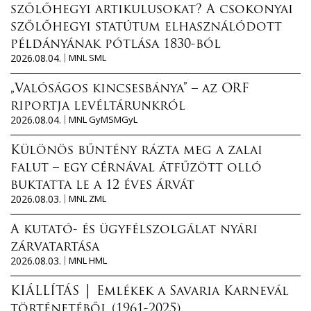
szőlőhegyi artikulusokat? A csokonyai
szőlőhegyi statútum elhasználódott
példányának pótlása 1830-ból
2026.08.04.
MNL SML
„Valóságos kincsesbánya” – az ORF
riportja levéltárunkról
2026.08.04.
MNL GyMSMGyL
Különös bűntény rázta meg a zalai
falut – egy cérnával átfűzött olló
buktatta le a 12 éves árvát
2026.08.03.
MNL ZML
A kutató- és ügyfélszolgálat nyári
zárvatartása
2026.08.03.
MNL HML
KIÁLLÍTÁS │ Emlékek a Savaria Karnevál
történetéből (1961-2025)