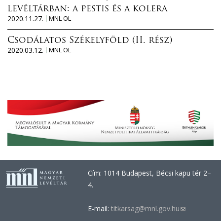
levéltárban: a pestis és a kolera
2020.11.27.
MNL OL
Csodálatos Székelyföld (II. rész)
2020.03.12.
MNL OL
Cím: 1014 Budapest, Bécsi kapu tér 2–
4.
E-mail:
titkarsag@mnl.gov.hu
(link
sends