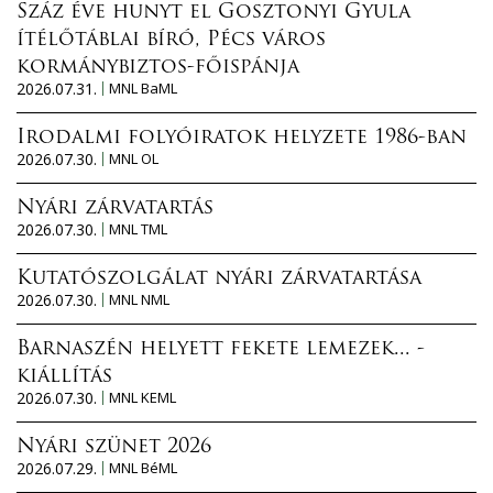
Száz éve hunyt el Gosztonyi Gyula
ítélőtáblai bíró, Pécs város
kormánybiztos-főispánja
2026.07.31.
MNL BaML
Irodalmi folyóiratok helyzete 1986-ban
2026.07.30.
MNL OL
Nyári zárvatartás
2026.07.30.
MNL TML
Kutatószolgálat nyári zárvatartása
2026.07.30.
MNL NML
Barnaszén helyett fekete lemezek... -
kiállítás
2026.07.30.
MNL KEML
Nyári szünet 2026
2026.07.29.
MNL BéML