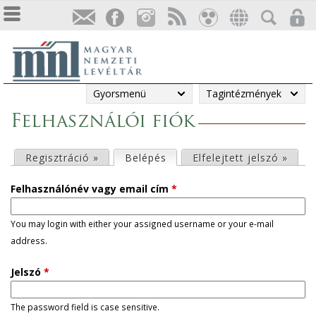
Gyorsmenü
Tagintézmények
Felhasználói fiók
E
Regisztráció »
Belépés
(aktív fül)
Elfelejtett jelszó »
l
Felhasználónév vagy email cím
*
s
You may login with either your assigned username or your e-mail
address.
ő
Jelszó
*
d
l
The password field is case sensitive.