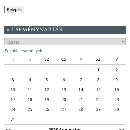
e
g
Eseménynaptár
e
s
További események..
f
H
K
SZ
CS
P
SZ
V
ü
1
2
3
4
5
6
7
8
9
l
10
11
12
13
14
15
16
e
17
18
19
20
21
22
23
k
24
25
26
27
28
29
30
31
2026 Augusztus