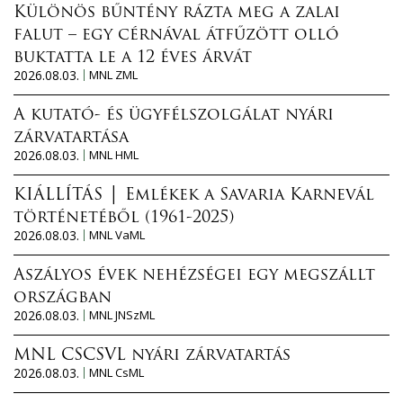
Különös bűntény rázta meg a zalai
falut – egy cérnával átfűzött olló
buktatta le a 12 éves árvát
2026.08.03.
MNL ZML
A kutató- és ügyfélszolgálat nyári
zárvatartása
2026.08.03.
MNL HML
KIÁLLÍTÁS │ Emlékek a Savaria Karnevál
történetéből (1961-2025)
2026.08.03.
MNL VaML
Aszályos évek nehézségei egy megszállt
országban
2026.08.03.
MNL JNSzML
MNL CSCSVL nyári zárvatartás
2026.08.03.
MNL CsML