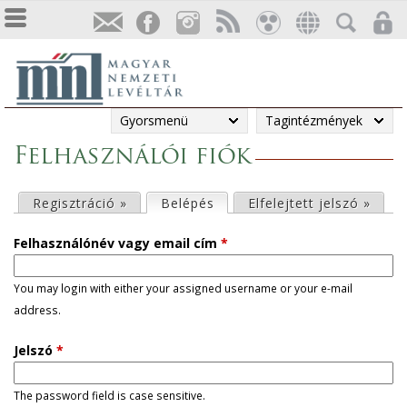
Gyorsmenü
Tagintézmények
Felhasználói fiók
E
Regisztráció »
Belépés
(aktív fül)
Elfelejtett jelszó »
l
Felhasználónév vagy email cím
*
s
You may login with either your assigned username or your e-mail
address.
ő
Jelszó
*
d
l
The password field is case sensitive.