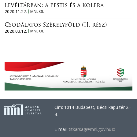
levéltárban: a pestis és a kolera
2020.11.27.
MNL OL
Csodálatos Székelyföld (II. rész)
2020.03.12.
MNL OL
Cím: 1014 Budapest, Bécsi kapu tér 2–
4.
E-mail:
titkarsag@mnl.gov.hu
(link
sends