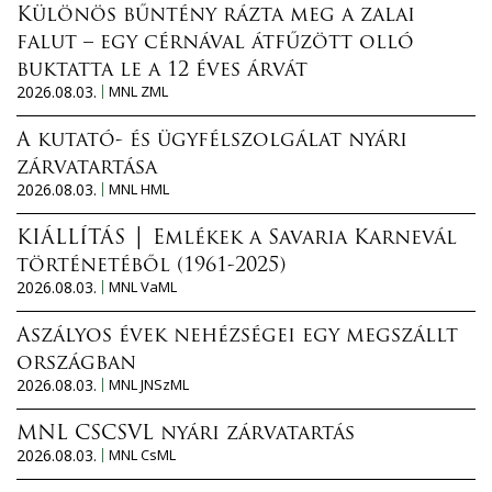
Különös bűntény rázta meg a zalai
falut – egy cérnával átfűzött olló
buktatta le a 12 éves árvát
2026.08.03.
MNL ZML
A kutató- és ügyfélszolgálat nyári
zárvatartása
2026.08.03.
MNL HML
KIÁLLÍTÁS │ Emlékek a Savaria Karnevál
történetéből (1961-2025)
2026.08.03.
MNL VaML
Aszályos évek nehézségei egy megszállt
országban
2026.08.03.
MNL JNSzML
MNL CSCSVL nyári zárvatartás
2026.08.03.
MNL CsML