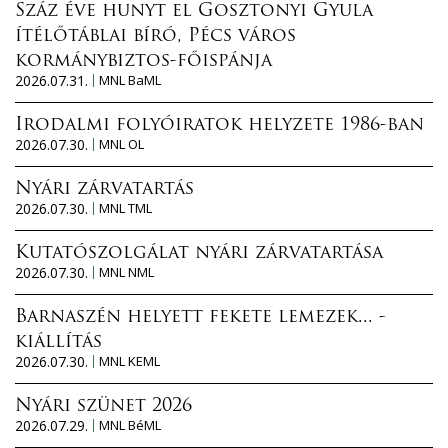
Száz éve hunyt el Gosztonyi Gyula
ítélőtáblai bíró, Pécs város
kormánybiztos-főispánja
2026.07.31.
MNL BaML
Irodalmi folyóiratok helyzete 1986-ban
2026.07.30.
MNL OL
Nyári zárvatartás
2026.07.30.
MNL TML
Kutatószolgálat nyári zárvatartása
2026.07.30.
MNL NML
Barnaszén helyett fekete lemezek... -
kiállítás
2026.07.30.
MNL KEML
Nyári szünet 2026
2026.07.29.
MNL BéML