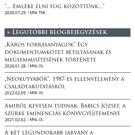
"... Emléke élni fog közöttünk..."
2026.07.29.
MNL TML
Legutóbbi blogbejegyzések
„Káros forrásanyagok” Egy
dokumentumkötet betiltásának és
megsemmisítésének története
2026.01.28.
MNL OL
„Neokutyabőr”. 1987-es ellenvélemény a
családfakutatásról
2022.02.09.
MNL OL
Amiről kevesen tudnak: Babics József, a
szürke eminenciás könyvgyűjteménye
2021.02.02.
MNL OL
A két legundokabb járvány a