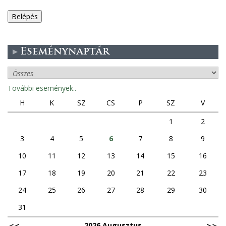
e
g
Eseménynaptár
e
s
További események..
f
H
K
SZ
CS
P
SZ
V
ü
1
2
3
4
5
6
7
8
9
l
10
11
12
13
14
15
16
e
17
18
19
20
21
22
23
k
24
25
26
27
28
29
30
31
2026 Augusztus