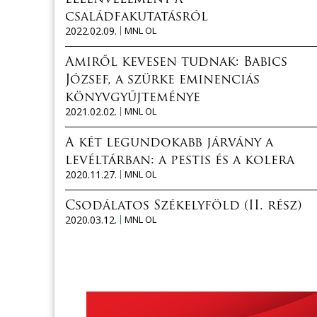
családfakutatásról
2022.02.09.
MNL OL
Amiről kevesen tudnak: Babics
József, a szürke eminenciás
könyvgyűjteménye
2021.02.02.
MNL OL
A két legundokabb járvány a
levéltárban: a pestis és a kolera
2020.11.27.
MNL OL
Csodálatos Székelyföld (II. rész)
2020.03.12.
MNL OL