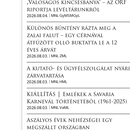
„Valóságos kincsesbánya” – az ORF
riportja levéltárunkról
2026.08.04.
MNL GyMSMGyL
Különös bűntény rázta meg a
zalai falut – egy cérnával
átfűzött olló buktatta le a 12
éves árvát
2026.08.03.
MNL ZML
A kutató- és ügyfélszolgálat nyári
zárvatartása
2026.08.03.
MNL HML
KIÁLLÍTÁS │ Emlékek a Savaria
Karnevál történetéből (1961-2025)
2026.08.03.
MNL VaML
Aszályos évek nehézségei egy
megszállt országban