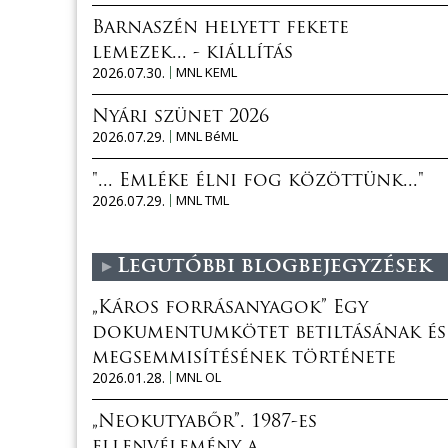
Barnaszén helyett fekete
lemezek... - kiállítás
2026.07.30.
MNL KEML
Nyári szünet 2026
2026.07.29.
MNL BéML
"... Emléke élni fog közöttünk..."
2026.07.29.
MNL TML
Legutóbbi blogbejegyzések
„Káros forrásanyagok” Egy
dokumentumkötet betiltásának és
megsemmisítésének története
2026.01.28.
MNL OL
„Neokutyabőr”. 1987-es
ellenvélemény a