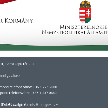
t, Bécsi kapu tér 2–4.
mnl.gov.hu
(link
sends
zponti telefonszáma: +36 1 225 2800
e-
zponti telefonszáma: +36 1 437 0660
mail)
 (Kutatószolgálat):
info@mnl.gov.hu
(link