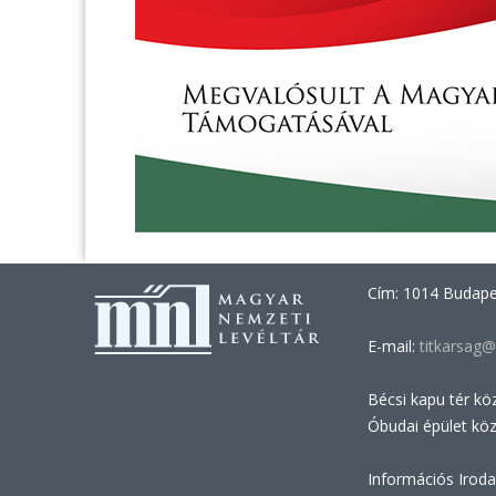
Cím: 1014 Budapes
E-mail:
titkarsag@
Bécsi kapu tér kö
Óbudai épület kö
Információs Iroda