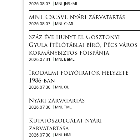
2026.08.03.
MNL JNSzML
MNL CSCSVL nyári zárvatartás
2026.08.03.
MNL CsML
Száz éve hunyt el Gosztonyi
Gyula ítélőtáblai bíró, Pécs város
kormánybiztos-főispánja
2026.07.31.
MNL BaML
Irodalmi folyóiratok helyzete
1986-ban
2026.07.30.
MNL OL
Nyári zárvatartás
2026.07.30.
MNL TML
Kutatószolgálat nyári
zárvatartása
2026.07.30.
MNL NML