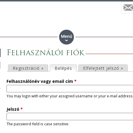
Felhasználói fiók
E
Regisztráció »
Belépés
(aktív fül)
Elfelejtett jelszó »
l
Felhasználónév vagy email cím
*
s
You may login with either your assigned username or your e-mail address
ő
Jelszó
*
d
The password field is case sensitive.
l