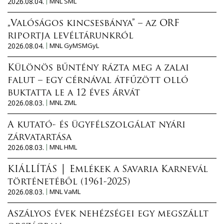
2026.08.04.
MNL SML
„Valóságos kincsesbánya” – az ORF
riportja levéltárunkról
2026.08.04.
MNL GyMSMGyL
Különös bűntény rázta meg a zalai
falut – egy cérnával átfűzött olló
buktatta le a 12 éves árvát
2026.08.03.
MNL ZML
A kutató- és ügyfélszolgálat nyári
zárvatartása
2026.08.03.
MNL HML
KIÁLLÍTÁS │ Emlékek a Savaria Karnevál
történetéből (1961-2025)
2026.08.03.
MNL VaML
Aszályos évek nehézségei egy megszállt