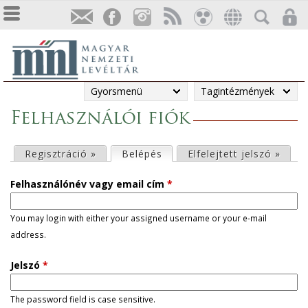
Gyorsmenü
Tagintézmények
Felhasználói fiók
E
Regisztráció »
Belépés
(aktív fül)
Elfelejtett jelszó »
l
Felhasználónév vagy email cím
*
s
You may login with either your assigned username or your e-mail
address.
ő
Jelszó
*
d
l
The password field is case sensitive.