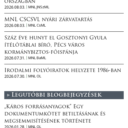
országban
2026.08.03.
MNL JNSzML
MNL CSCSVL nyári zárvatartás
2026.08.03.
MNL CsML
Száz éve hunyt el Gosztonyi Gyula
ítélőtáblai bíró, Pécs város
kormánybiztos-főispánja
2026.07.31.
MNL BaML
Irodalmi folyóiratok helyzete 1986-ban
2026.07.30.
MNL OL
Legutóbbi blogbejegyzések
„Káros forrásanyagok” Egy
dokumentumkötet betiltásának és
megsemmisítésének története
2026.01.28.
MNL OL