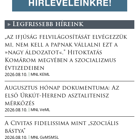
Legfrissebb híreink
„az ifjúság felvilágosítását elvégezzük
mi, nem kell a papnak vállalni ezt a
»nagy áldozatot«.” Hitoktatás
Komárom megyében a szocializmus
évtizedeiben
2026.08.10.
MNL KEML
Augusztus hónap dokumentuma: Az
első Úrkút-Herend asztalitenisz
mérkőzés
2026.08.10.
MNL VeML
A Civitas fidelissima mint „szociális
bástya”
2026.08.10.
MNL GyMSMSL