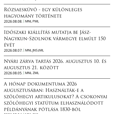
Rózsaesküvő - egy különleges
hagyomány története
2026.08.08.
MNL PML
Időszaki kiállítás mutatja be Jász-
Nagykun-Szolnok vármegye elmúlt 150
évét
2026.08.07.
MNL JNSzML
Nyári zárva tartás 2026. augusztus 10. és
augusztus 21. között
2026.08.05.
MNL ZML
A hónap dokumentuma 2026
augusztusában: Használták-e a
szőlőhegyi artikulusokat? A csokonyai
szőlőhegyi statútum elhasználódott
példányának pótlása 1830-ból