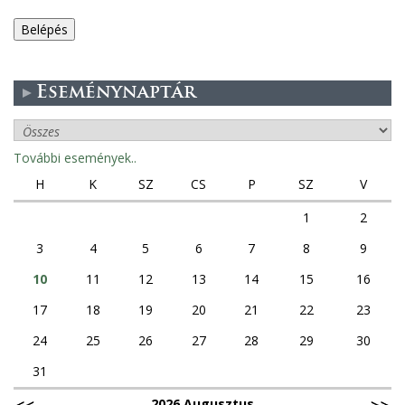
e
g
Eseménynaptár
e
s
További események..
f
H
K
SZ
CS
P
SZ
V
ü
1
2
3
4
5
6
7
8
9
l
10
11
12
13
14
15
16
e
17
18
19
20
21
22
23
k
24
25
26
27
28
29
30
31
2026 Augusztus