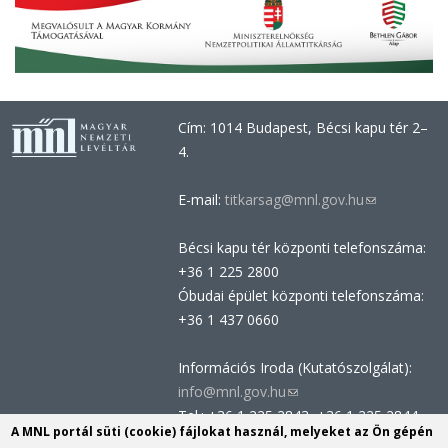
Cím: 1014 Budapest, Bécsi kapu tér 2–
4.
E-mail:
titkarsag@mnl.gov.hu
(link
sends
Bécsi kapu tér központi telefonszáma:
e-
+36 1 225 2800
mail)
Óbudai épület központi telefonszáma:
+36 1 437 0660
Információs Iroda (Kutatószolgálat):
info@mnl.gov.hu
(link
Tel.: +36 1 225 2843, +36 1 225 2844
sends
A MNL portál süti (cookie) fájlokat használ, melyeket az Ön gépén
Postacím: 1014 Budapest, Bécsi kapu
e-