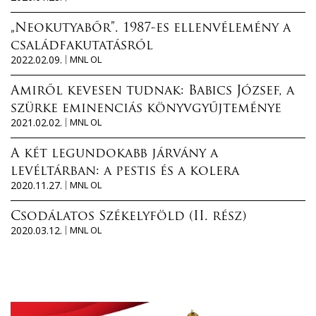
„Neokutyabőr”. 1987-es ellenvélemény a
családfakutatásról
2022.02.09.
MNL OL
Amiről kevesen tudnak: Babics József, a
szürke eminenciás könyvgyűjteménye
2021.02.02.
MNL OL
A két legundokabb járvány a
levéltárban: a pestis és a kolera
2020.11.27.
MNL OL
Csodálatos Székelyföld (II. rész)
2020.03.12.
MNL OL