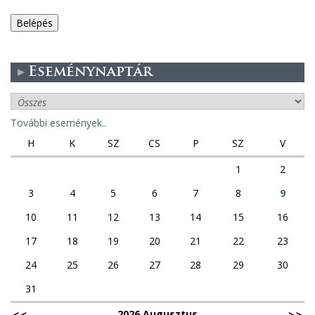
e
g
Eseménynaptár
e
s
További események..
f
H
K
SZ
CS
P
SZ
V
ü
1
2
3
4
5
6
7
8
9
l
10
11
12
13
14
15
16
e
17
18
19
20
21
22
23
k
24
25
26
27
28
29
30
31
2026 Augusztus