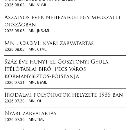
2026.08.03.
MNL VaML
Aszályos évek nehézségei egy megszállt
országban
2026.08.03.
MNL JNSzML
MNL CSCSVL nyári zárvatartás
2026.08.03.
MNL CsML
Száz éve hunyt el Gosztonyi Gyula
ítélőtáblai bíró, Pécs város
kormánybiztos-főispánja
2026.07.31.
MNL BaML
Irodalmi folyóiratok helyzete 1986-ban
2026.07.30.
MNL OL
Nyári zárvatartás
2026.07.30.
MNL TML