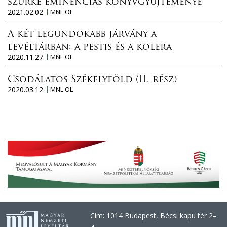
szürke eminenciás könyvgyűjteménye
2021.02.02.
MNL OL
A két legundokabb járvány a
levéltárban: a pestis és a kolera
2020.11.27.
MNL OL
Csodálatos Székelyföld (II. rész)
2020.03.12.
MNL OL
Cím: 1014 Budapest, Bécsi kapu tér 2–