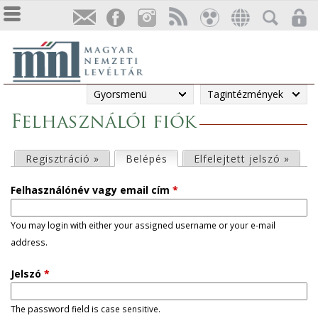
Gyorsmenü
Tagintézmények
Felhasználói fiók
E
Regisztráció »
Belépés
(aktív fül)
Elfelejtett jelszó »
l
Felhasználónév vagy email cím
*
s
You may login with either your assigned username or your e-mail
address.
ő
Jelszó
*
d
l
The password field is case sensitive.