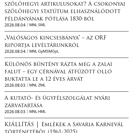
szőlőhegyi artikulusokat? A csokonyai
szőlőhegyi statútum elhasználódott
példányának pótlása 1830-ból
2026.08.04.
MNL SML
„Valóságos kincsesbánya” – az ORF
riportja levéltárunkról
2026.08.04.
MNL GyMSMGyL
Különös bűntény rázta meg a zalai
falut – egy cérnával átfűzött olló
buktatta le a 12 éves árvát
2026.08.03.
MNL ZML
A kutató- és ügyfélszolgálat nyári
zárvatartása
2026.08.03.
MNL HML
KIÁLLÍTÁS │ Emlékek a Savaria Karnevál
történetéből (1961-2025)