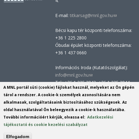
4.
E-mail:
titkarsag@mnl.gov.hu
(link
sends
Bécsi kapu tér központi telefonszáma:
e-
+36 1 225 2800
mail)
Óbudai épület központi telefonszáma:
+36 1 437 0660
Információs Iroda (Kutatószolgálat):
info@mnl.gov.hu
(link
Tel.: +36 1 225 2843, +36 1 225 2844
sends
A MNL portál süti (cookie) fájlokat használ, melyeket az Ön gépén
Postacím: 1014 Budapest, Bécsi kapu
e-
tárol a rendszer. A cookie-k személyek azonosítására nem
tér 2-4.
mail)
alkalmasak, szolgáltatásaink biztosításához szükségesek. Az
Felnőttképzési nyilvántartási szám:
oldal használatával Ön beleegyezik a cookie-k használatába.
B/2020/002162
További információért kérjük, olvassa el:
Adatkezelési
Engedélyszám: E/2020/000419
tájékoztató és cookie kezelési szabályzat
Akadálymentesítési nyilatkozat
Elfogadom