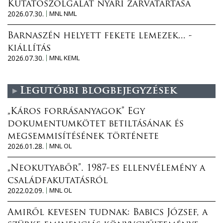
Kutatószolgálat nyári zárvatartása
2026.07.30.
MNL NML
Barnaszén helyett fekete lemezek... -
kiállítás
2026.07.30.
MNL KEML
Legutóbbi blogbejegyzések
„Káros forrásanyagok” Egy
dokumentumkötet betiltásának és
megsemmisítésének története
2026.01.28.
MNL OL
„Neokutyabőr”. 1987-es ellenvélemény a
családfakutatásról
2022.02.09.
MNL OL
Amiről kevesen tudnak: Babics József, a