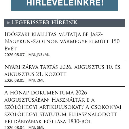
Legfrissebb híreink
Időszaki kiállítás mutatja be Jász-
Nagykun-Szolnok vármegye elmúlt 150
évét
2026.08.07.
MNL JNSzML
Nyári zárva tartás 2026. augusztus 10. és
augusztus 21. között
2026.08.05.
MNL ZML
A hónap dokumentuma 2026
augusztusában: Használták-e a
szőlőhegyi artikulusokat? A csokonyai
szőlőhegyi statútum elhasználódott
példányának pótlása 1830-ból
2026.08.04.
MNL SML