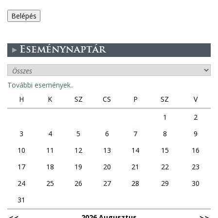
e
g
Eseménynaptár
e
s
További események..
f
H
K
SZ
CS
P
SZ
V
ü
1
2
3
4
5
6
7
8
9
l
10
11
12
13
14
15
16
e
17
18
19
20
21
22
23
k
24
25
26
27
28
29
30
31
2026 Augusztus