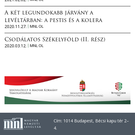
A két legundokabb járvány a
levéltárban: a pestis és a kolera
2020.11.27.
MNL OL
Csodálatos Székelyföld (II. rész)
2020.03.12.
MNL OL
Cím: 1014 Budapest, Bécsi kapu tér 2–
4.