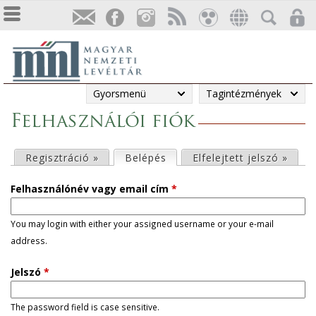
Gyorsmenü
Tagintézmények
Felhasználói fiók
E
Regisztráció »
Belépés
(aktív fül)
Elfelejtett jelszó »
l
Felhasználónév vagy email cím
*
s
You may login with either your assigned username or your e-mail
address.
ő
Jelszó
*
d
l
The password field is case sensitive.