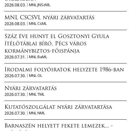
2026.08.03.
MNL JNSzML
MNL CSCSVL nyári zárvatartás
2026.08.03.
MNL CsML
Száz éve hunyt el Gosztonyi Gyula
ítélőtáblai bíró, Pécs város
kormánybiztos-főispánja
2026.07.31.
MNL BaML
Irodalmi folyóiratok helyzete 1986-ban
2026.07.30.
MNL OL
Nyári zárvatartás
2026.07.30.
MNL TML
Kutatószolgálat nyári zárvatartása
2026.07.30.
MNL NML
Barnaszén helyett fekete lemezek... -