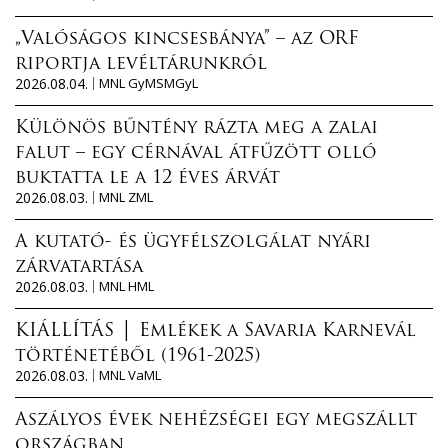
„Valóságos kincsesbánya” – az ORF
riportja levéltárunkról
2026.08.04.
MNL GyMSMGyL
Különös bűntény rázta meg a zalai
falut – egy cérnával átfűzött olló
buktatta le a 12 éves árvát
2026.08.03.
MNL ZML
A kutató- és ügyfélszolgálat nyári
zárvatartása
2026.08.03.
MNL HML
KIÁLLÍTÁS │ Emlékek a Savaria Karnevál
történetéből (1961-2025)
2026.08.03.
MNL VaML
Aszályos évek nehézségei egy megszállt
országban