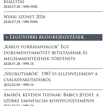
kiállítás
2026.07.30.
MNL KEML
Nyári szünet 2026
2026.07.29.
MNL BéML
Legutóbbi blogbejegyzések
„Káros forrásanyagok” Egy
dokumentumkötet betiltásának és
megsemmisítésének története
2026.01.28.
MNL OL
„Neokutyabőr”. 1987-es ellenvélemény a
családfakutatásról
2022.02.09.
MNL OL
Amiről kevesen tudnak: Babics József, a
szürke eminenciás könyvgyűjteménye
2021.02.02.
MNL OL