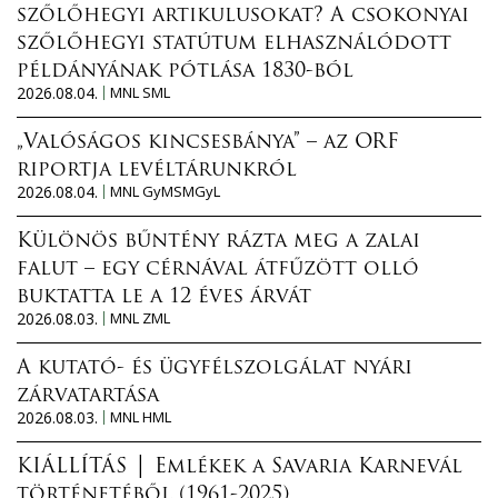
szőlőhegyi artikulusokat? A csokonyai
szőlőhegyi statútum elhasználódott
példányának pótlása 1830-ból
2026.08.04.
MNL SML
„Valóságos kincsesbánya” – az ORF
riportja levéltárunkról
2026.08.04.
MNL GyMSMGyL
Különös bűntény rázta meg a zalai
falut – egy cérnával átfűzött olló
buktatta le a 12 éves árvát
2026.08.03.
MNL ZML
A kutató- és ügyfélszolgálat nyári
zárvatartása
2026.08.03.
MNL HML
KIÁLLÍTÁS │ Emlékek a Savaria Karnevál
történetéből (1961-2025)