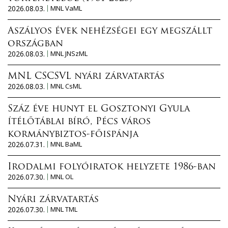
2026.08.03.
MNL VaML
Aszályos évek nehézségei egy megszállt
országban
2026.08.03.
MNL JNSzML
MNL CSCSVL nyári zárvatartás
2026.08.03.
MNL CsML
Száz éve hunyt el Gosztonyi Gyula
ítélőtáblai bíró, Pécs város
kormánybiztos-főispánja
2026.07.31.
MNL BaML
Irodalmi folyóiratok helyzete 1986-ban
2026.07.30.
MNL OL
Nyári zárvatartás
2026.07.30.
MNL TML