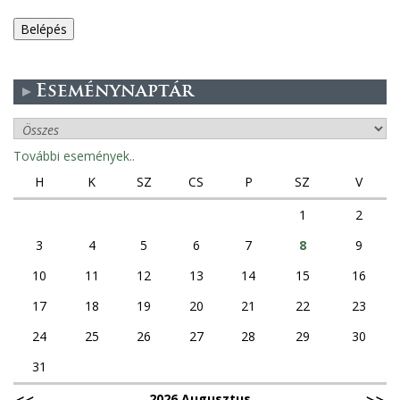
e
g
Eseménynaptár
e
s
További események..
f
H
K
SZ
CS
P
SZ
V
ü
1
2
3
4
5
6
7
8
9
l
10
11
12
13
14
15
16
e
17
18
19
20
21
22
23
k
24
25
26
27
28
29
30
31
2026 Augusztus