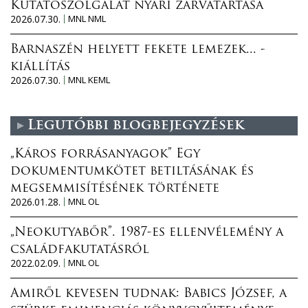
Kutatószolgálat nyári zárvatartása
2026.07.30.
MNL NML
Barnaszén helyett fekete lemezek... -
kiállítás
2026.07.30.
MNL KEML
Legutóbbi blogbejegyzések
„Káros forrásanyagok” Egy
dokumentumkötet betiltásának és
megsemmisítésének története
2026.01.28.
MNL OL
„Neokutyabőr”. 1987-es ellenvélemény a
családfakutatásról
2022.02.09.
MNL OL
Amiről kevesen tudnak: Babics József, a