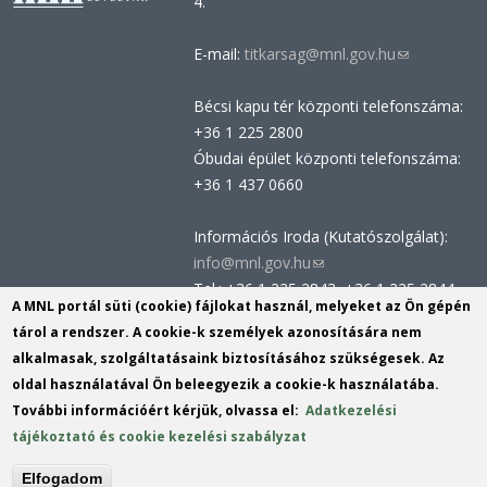
4.
E-mail:
titkarsag@mnl.gov.hu
(link
sends
Bécsi kapu tér központi telefonszáma:
e-
+36 1 225 2800
mail)
Óbudai épület központi telefonszáma:
+36 1 437 0660
Információs Iroda (Kutatószolgálat):
info@mnl.gov.hu
(link
Tel.: +36 1 225 2843, +36 1 225 2844
sends
A MNL portál süti (cookie) fájlokat használ, melyeket az Ön gépén
Postacím: 1014 Budapest, Bécsi kapu
e-
tárol a rendszer. A cookie-k személyek azonosítására nem
tér 2-4.
mail)
alkalmasak, szolgáltatásaink biztosításához szükségesek. Az
Felnőttképzési nyilvántartási szám:
oldal használatával Ön beleegyezik a cookie-k használatába.
B/2020/002162
További információért kérjük, olvassa el:
Adatkezelési
Engedélyszám: E/2020/000419
tájékoztató és cookie kezelési szabályzat
Akadálymentesítési nyilatkozat
Elfogadom