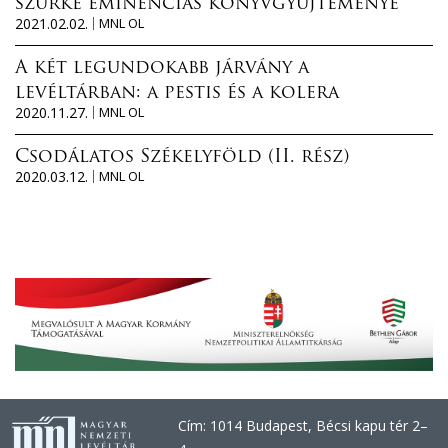
szürke eminenciás könyvgyűjteménye
2021.02.02.
MNL OL
A két legundokabb járvány a
levéltárban: a pestis és a kolera
2020.11.27.
MNL OL
Csodálatos Székelyföld (II. rész)
2020.03.12.
MNL OL
Cím: 1014 Budapest, Bécsi kapu tér 2–