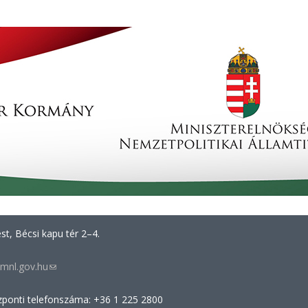
t, Bécsi kapu tér 2–4.
mnl.gov.hu
(link
sends
zponti telefonszáma: +36 1 225 2800
e-