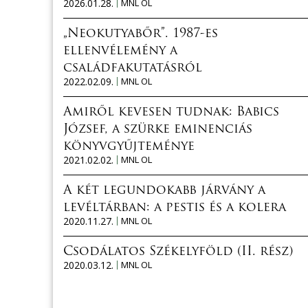
2026.01.28.
MNL OL
„Neokutyabőr”. 1987-es
ellenvélemény a
családfakutatásról
2022.02.09.
MNL OL
Amiről kevesen tudnak: Babics
József, a szürke eminenciás
könyvgyűjteménye
2021.02.02.
MNL OL
A két legundokabb járvány a
levéltárban: a pestis és a kolera
2020.11.27.
MNL OL
Csodálatos Székelyföld (II. rész)
2020.03.12.
MNL OL