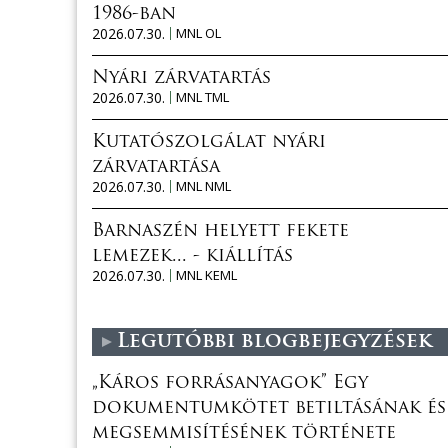
1986-ban
2026.07.30.
MNL OL
Nyári zárvatartás
2026.07.30.
MNL TML
Kutatószolgálat nyári
zárvatartása
2026.07.30.
MNL NML
Barnaszén helyett fekete
lemezek... - kiállítás
2026.07.30.
MNL KEML
Legutóbbi blogbejegyzések
„Káros forrásanyagok” Egy
dokumentumkötet betiltásának és
megsemmisítésének története