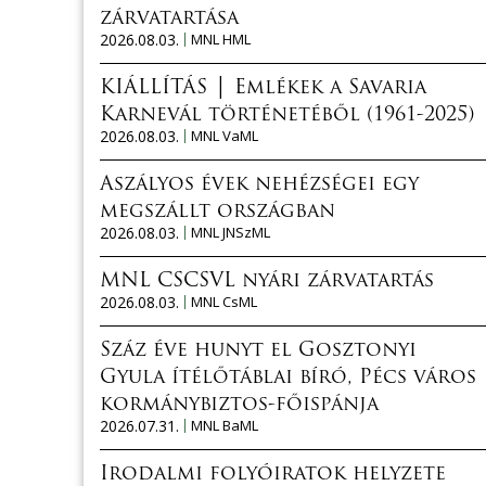
zárvatartása
2026.08.03.
MNL HML
KIÁLLÍTÁS │ Emlékek a Savaria
Karnevál történetéből (1961-2025)
2026.08.03.
MNL VaML
Aszályos évek nehézségei egy
megszállt országban
2026.08.03.
MNL JNSzML
MNL CSCSVL nyári zárvatartás
2026.08.03.
MNL CsML
Száz éve hunyt el Gosztonyi
Gyula ítélőtáblai bíró, Pécs város
kormánybiztos-főispánja
2026.07.31.
MNL BaML
Irodalmi folyóiratok helyzete