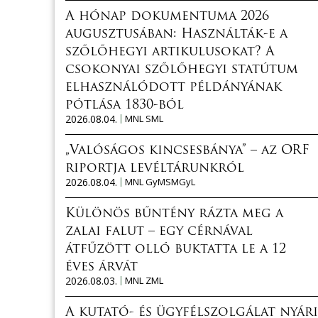
A hónap dokumentuma 2026
augusztusában: Használták-e a
szőlőhegyi artikulusokat? A
csokonyai szőlőhegyi statútum
elhasználódott példányának
pótlása 1830-ból
2026.08.04.
MNL SML
„Valóságos kincsesbánya” – az ORF
riportja levéltárunkról
2026.08.04.
MNL GyMSMGyL
Különös bűntény rázta meg a
zalai falut – egy cérnával
átfűzött olló buktatta le a 12
éves árvát
2026.08.03.
MNL ZML
A kutató- és ügyfélszolgálat nyári