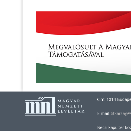
Cím: 1014 Budapes
E-mail:
titkarsag@
Bécsi kapu tér kö