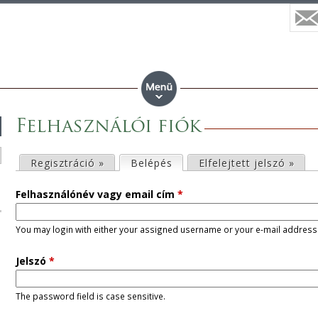
Felhasználói fiók
E
Regisztráció »
Belépés
(aktív fül)
Elfelejtett jelszó »
l
Felhasználónév vagy email cím
*
s
You may login with either your assigned username or your e-mail address
ő
Jelszó
*
d
The password field is case sensitive.
l