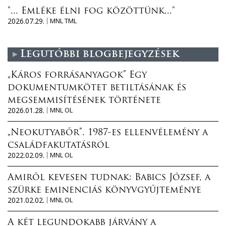
"... Emléke élni fog közöttünk..."
2026.07.29.
MNL TML
Legutóbbi blogbejegyzések
„Káros forrásanyagok” Egy
dokumentumkötet betiltásának és
megsemmisítésének története
2026.01.28.
MNL OL
„Neokutyabőr”. 1987-es ellenvélemény a
családfakutatásról
2022.02.09.
MNL OL
Amiről kevesen tudnak: Babics József, a
szürke eminenciás könyvgyűjteménye
2021.02.02.
MNL OL
A két legundokabb járvány a