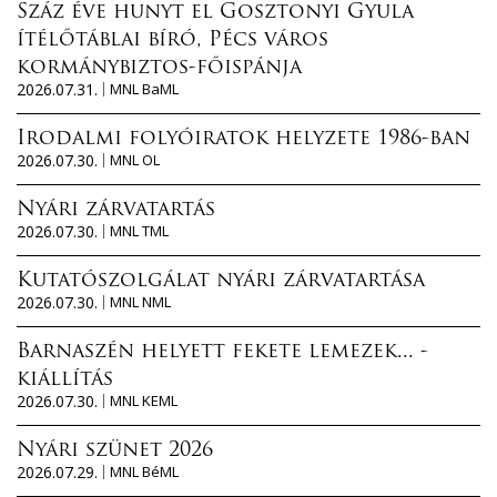
Száz éve hunyt el Gosztonyi Gyula
ítélőtáblai bíró, Pécs város
kormánybiztos-főispánja
2026.07.31.
MNL BaML
Irodalmi folyóiratok helyzete 1986-ban
2026.07.30.
MNL OL
Nyári zárvatartás
2026.07.30.
MNL TML
Kutatószolgálat nyári zárvatartása
2026.07.30.
MNL NML
Barnaszén helyett fekete lemezek... -
kiállítás
2026.07.30.
MNL KEML
Nyári szünet 2026
2026.07.29.
MNL BéML