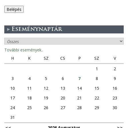
e
g
Eseménynaptár
e
s
További események..
f
H
K
SZ
CS
P
SZ
V
ü
1
2
3
4
5
6
7
8
9
l
10
11
12
13
14
15
16
e
17
18
19
20
21
22
23
k
24
25
26
27
28
29
30
31
2026 Augusztus