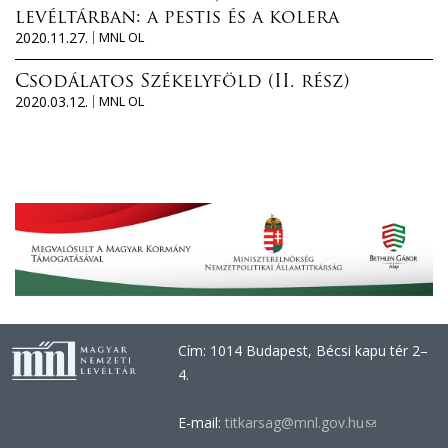
levéltárban: a pestis és a kolera
2020.11.27.
MNL OL
Csodálatos Székelyföld (II. rész)
2020.03.12.
MNL OL
Cím: 1014 Budapest, Bécsi kapu tér 2–
4.
E-mail:
titkarsag@mnl.gov.hu
(link
sends