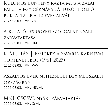
Különös bűntény rázta meg a zalai
falut – egy cérnával átfűzött olló
buktatta le a 12 éves árvát
2026.08.03.
MNL ZML
A kutató- és ügyfélszolgálat nyári
zárvatartása
2026.08.03.
MNL HML
KIÁLLÍTÁS │ Emlékek a Savaria Karnevál
történetéből (1961-2025)
2026.08.03.
MNL VaML
Aszályos évek nehézségei egy megszállt
országban
2026.08.03.
MNL JNSzML
MNL CSCSVL nyári zárvatartás
2026.08.03.
MNL CsML