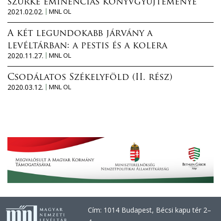
szürke eminenciás könyvgyűjteménye
2021.02.02.
MNL OL
A két legundokabb járvány a
levéltárban: a pestis és a kolera
2020.11.27.
MNL OL
Csodálatos Székelyföld (II. rész)
2020.03.12.
MNL OL
Cím: 1014 Budapest, Bécsi kapu tér 2–