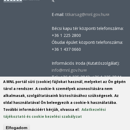
4.
E-mail:
titkarsag@mnl.gov.hu
(link
sends
Bécsi kapu tér központi telefonszáma:
e-
+36 1 225 2800
mail)
Óbudai épület központi telefonszáma:
+36 1 437 0660
Információs Iroda (Kutatószolgálat):
info@mnl.gov.hu
(link
Tel.: +36 1 225 2843, +36 1 225 2844
sends
A MNL portál süti (cookie) fájlokat használ, melyeket az Ön gépén
Postacím: 1014 Budapest, Bécsi kapu
e-
tárol a rendszer. A cookie-k személyek azonosítására nem
tér 2-4.
mail)
alkalmasak, szolgáltatásaink biztosításához szükségesek. Az
Felnőttképzési nyilvántartási szám:
oldal használatával Ön beleegyezik a cookie-k használatába.
B/2020/002162
További információért kérjük, olvassa el:
Adatkezelési
Engedélyszám: E/2020/000419
tájékoztató és cookie kezelési szabályzat
Akadálymentesítési nyilatkozat
Elfogadom