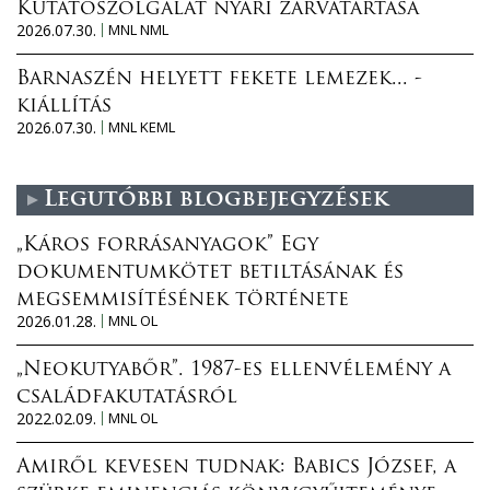
Kutatószolgálat nyári zárvatartása
2026.07.30.
MNL NML
Barnaszén helyett fekete lemezek... -
kiállítás
2026.07.30.
MNL KEML
Legutóbbi blogbejegyzések
„Káros forrásanyagok” Egy
dokumentumkötet betiltásának és
megsemmisítésének története
2026.01.28.
MNL OL
„Neokutyabőr”. 1987-es ellenvélemény a
családfakutatásról
2022.02.09.
MNL OL
Amiről kevesen tudnak: Babics József, a