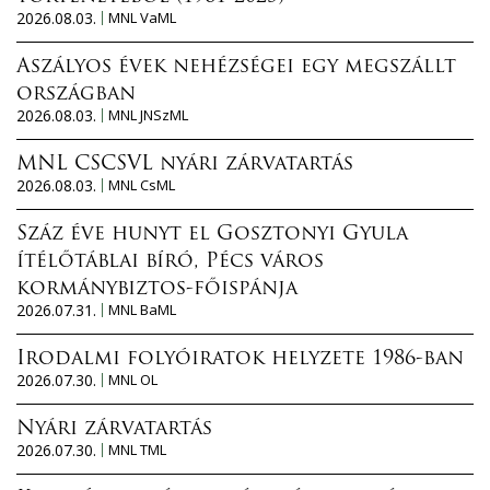
2026.08.03.
MNL VaML
Aszályos évek nehézségei egy megszállt
országban
2026.08.03.
MNL JNSzML
MNL CSCSVL nyári zárvatartás
2026.08.03.
MNL CsML
Száz éve hunyt el Gosztonyi Gyula
ítélőtáblai bíró, Pécs város
kormánybiztos-főispánja
2026.07.31.
MNL BaML
Irodalmi folyóiratok helyzete 1986-ban
2026.07.30.
MNL OL
Nyári zárvatartás
2026.07.30.
MNL TML