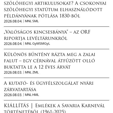
szőlőhegyi artikulusokat? A csokonyai
szőlőhegyi statútum elhasználódott
példányának pótlása 1830-ból
2026.08.04.
MNL SML
„Valóságos kincsesbánya” – az ORF
riportja levéltárunkról
2026.08.04.
MNL GyMSMGyL
Különös bűntény rázta meg a zalai
falut – egy cérnával átfűzött olló
buktatta le a 12 éves árvát
2026.08.03.
MNL ZML
A kutató- és ügyfélszolgálat nyári
zárvatartása
2026.08.03.
MNL HML
KIÁLLÍTÁS │ Emlékek a Savaria Karnevál
történetéből (1961-2025)