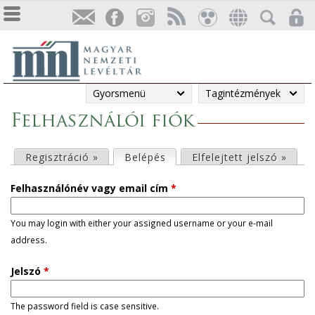
Gyorsmenü
Tagintézmények
Felhasználói fiók
E
Regisztráció »
Belépés
(aktív fül)
Elfelejtett jelszó »
l
Felhasználónév vagy email cím
*
s
You may login with either your assigned username or your e-mail
address.
ő
Jelszó
*
d
l
The password field is case sensitive.