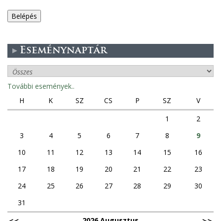
e
g
Eseménynaptár
e
s
További események..
f
H
K
SZ
CS
P
SZ
V
ü
1
2
3
4
5
6
7
8
9
l
10
11
12
13
14
15
16
e
17
18
19
20
21
22
23
k
24
25
26
27
28
29
30
31
2026 Augusztus