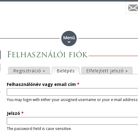
Felhasználói fiók
E
Regisztráció »
Belépés
(aktív fül)
Elfelejtett jelszó »
l
Felhasználónév vagy email cím
*
s
You may login with either your assigned username or your e-mail address
ő
Jelszó
*
d
The password field is case sensitive.
l