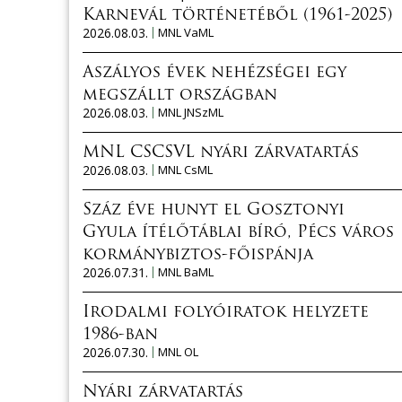
Karnevál történetéből (1961-2025)
2026.08.03.
MNL VaML
Aszályos évek nehézségei egy
megszállt országban
2026.08.03.
MNL JNSzML
MNL CSCSVL nyári zárvatartás
2026.08.03.
MNL CsML
Száz éve hunyt el Gosztonyi
Gyula ítélőtáblai bíró, Pécs város
kormánybiztos-főispánja
2026.07.31.
MNL BaML
Irodalmi folyóiratok helyzete
1986-ban
2026.07.30.
MNL OL
Nyári zárvatartás