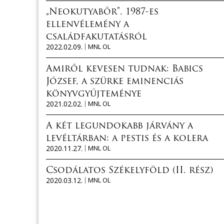
„Neokutyabőr”. 1987-es
ellenvélemény a
családfakutatásról
2022.02.09.
MNL OL
Amiről kevesen tudnak: Babics
József, a szürke eminenciás
könyvgyűjteménye
2021.02.02.
MNL OL
A két legundokabb járvány a
levéltárban: a pestis és a kolera
2020.11.27.
MNL OL
Csodálatos Székelyföld (II. rész)
2020.03.12.
MNL OL