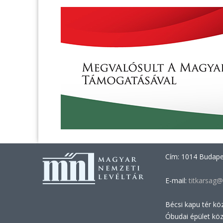
Cím: 1014 Budapes
E-mail:
titkarsag@
Bécsi kapu tér kö
Óbudai épület kö