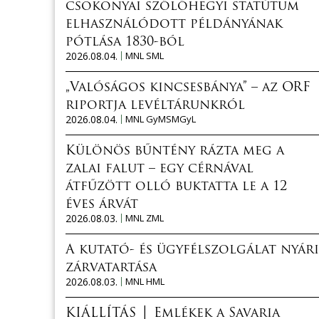
csokonyai szőlőhegyi statútum
elhasználódott példányának
pótlása 1830-ból
2026.08.04.
MNL SML
„Valóságos kincsesbánya” – az ORF
riportja levéltárunkról
2026.08.04.
MNL GyMSMGyL
Különös bűntény rázta meg a
zalai falut – egy cérnával
átfűzött olló buktatta le a 12
éves árvát
2026.08.03.
MNL ZML
A kutató- és ügyfélszolgálat nyári
zárvatartása
2026.08.03.
MNL HML
KIÁLLÍTÁS │ Emlékek a Savaria