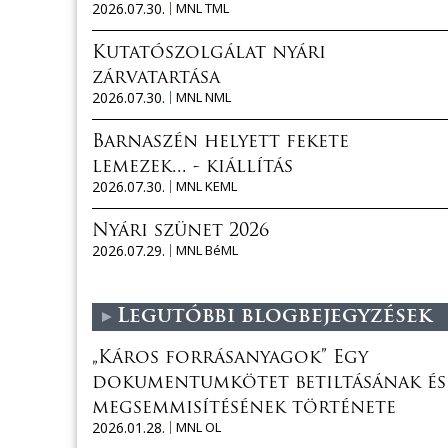
2026.07.30.
MNL TML
Kutatószolgálat nyári
zárvatartása
2026.07.30.
MNL NML
Barnaszén helyett fekete
lemezek... - kiállítás
2026.07.30.
MNL KEML
Nyári szünet 2026
2026.07.29.
MNL BéML
Legutóbbi blogbejegyzések
„Káros forrásanyagok” Egy
dokumentumkötet betiltásának és
megsemmisítésének története
2026.01.28.
MNL OL