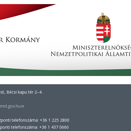
t, Bécsi kapu tér 2–4.
mnl.gov.hu
(link
sends
zponti telefonszáma: +36 1 225 2800
e-
zponti telefonszáma: +36 1 437 0660
mail)