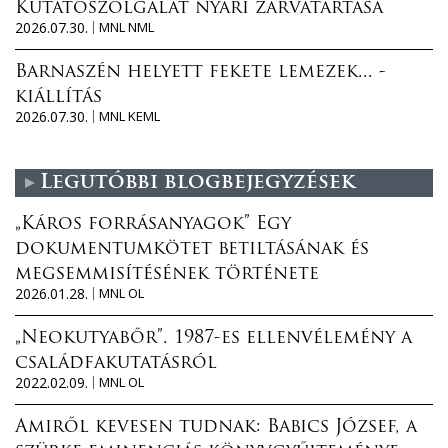
Kutatószolgálat nyári zárvatartása
2026.07.30.
MNL NML
Barnaszén helyett fekete lemezek... -
kiállítás
2026.07.30.
MNL KEML
Legutóbbi blogbejegyzések
„Káros forrásanyagok” Egy
dokumentumkötet betiltásának és
megsemmisítésének története
2026.01.28.
MNL OL
„Neokutyabőr”. 1987-es ellenvélemény a
családfakutatásról
2022.02.09.
MNL OL
Amiről kevesen tudnak: Babics József, a