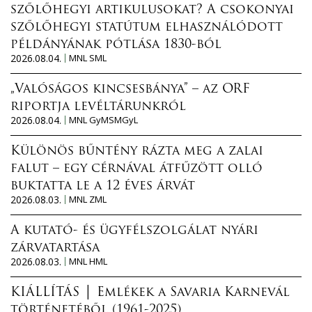
szőlőhegyi artikulusokat? A csokonyai
szőlőhegyi statútum elhasználódott
példányának pótlása 1830-ból
2026.08.04.
MNL SML
„Valóságos kincsesbánya” – az ORF
riportja levéltárunkról
2026.08.04.
MNL GyMSMGyL
Különös bűntény rázta meg a zalai
falut – egy cérnával átfűzött olló
buktatta le a 12 éves árvát
2026.08.03.
MNL ZML
A kutató- és ügyfélszolgálat nyári
zárvatartása
2026.08.03.
MNL HML
KIÁLLÍTÁS │ Emlékek a Savaria Karnevál
történetéből (1961-2025)