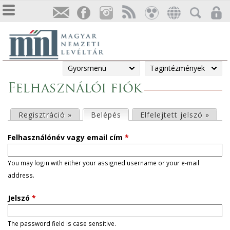
Gyorsmenü
Tagintézmények
Felhasználói fiók
E
Regisztráció »
Belépés
(aktív fül)
Elfelejtett jelszó »
l
Felhasználónév vagy email cím
*
s
You may login with either your assigned username or your e-mail
address.
ő
Jelszó
*
d
l
The password field is case sensitive.