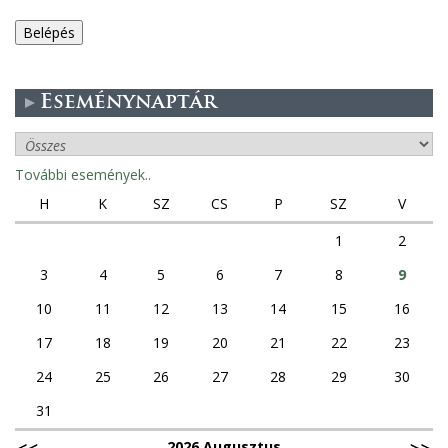
e
g
Eseménynaptár
e
s
További események..
f
H
K
SZ
CS
P
SZ
V
ü
1
2
3
4
5
6
7
8
9
l
10
11
12
13
14
15
16
e
17
18
19
20
21
22
23
k
24
25
26
27
28
29
30
31
2026 Augusztus