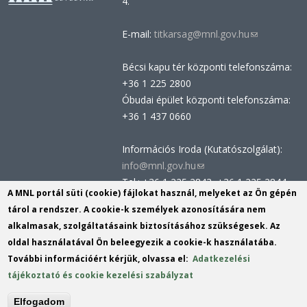
4.
E-mail:
titkarsag@mnl.gov.hu
(link
sends
Bécsi kapu tér központi telefonszáma:
e-
+36 1 225 2800
mail)
Óbudai épület központi telefonszáma:
+36 1 437 0660
Információs Iroda (Kutatószolgálat):
info@mnl.gov.hu
(link
Tel.: +36 1 225 2843, +36 1 225 2844
sends
A MNL portál süti (cookie) fájlokat használ, melyeket az Ön gépén
Postacím: 1014 Budapest, Bécsi kapu
e-
tárol a rendszer. A cookie-k személyek azonosítására nem
tér 2-4.
mail)
alkalmasak, szolgáltatásaink biztosításához szükségesek. Az
Felnőttképzési nyilvántartási szám:
oldal használatával Ön beleegyezik a cookie-k használatába.
B/2020/002162
További információért kérjük, olvassa el:
Adatkezelési
Engedélyszám: E/2020/000419
tájékoztató és cookie kezelési szabályzat
Akadálymentesítési nyilatkozat
Elfogadom