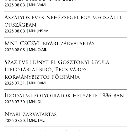
2026.08.03.
MNL VaML
Aszályos évek nehézségei egy megszállt
országban
2026.08.03.
MNL JNSzML
MNL CSCSVL nyári zárvatartás
2026.08.03.
MNL CsML
Száz éve hunyt el Gosztonyi Gyula
ítélőtáblai bíró, Pécs város
kormánybiztos-főispánja
2026.07.31.
MNL BaML
Irodalmi folyóiratok helyzete 1986-ban
2026.07.30.
MNL OL
Nyári zárvatartás
2026.07.30.
MNL TML