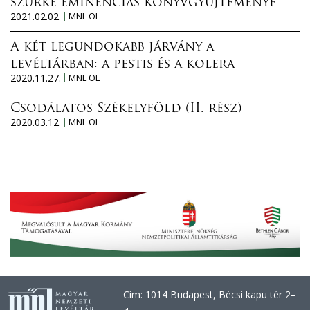
szürke eminenciás könyvgyűjteménye
2021.02.02.
MNL OL
A két legundokabb járvány a
levéltárban: a pestis és a kolera
2020.11.27.
MNL OL
Csodálatos Székelyföld (II. rész)
2020.03.12.
MNL OL
Cím: 1014 Budapest, Bécsi kapu tér 2–