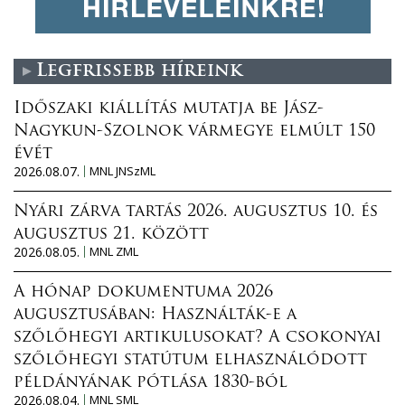
Legfrissebb híreink
Időszaki kiállítás mutatja be Jász-
Nagykun-Szolnok vármegye elmúlt 150
évét
2026.08.07.
MNL JNSzML
Nyári zárva tartás 2026. augusztus 10. és
augusztus 21. között
2026.08.05.
MNL ZML
A hónap dokumentuma 2026
augusztusában: Használták-e a
szőlőhegyi artikulusokat? A csokonyai
szőlőhegyi statútum elhasználódott
példányának pótlása 1830-ból
2026.08.04.
MNL SML