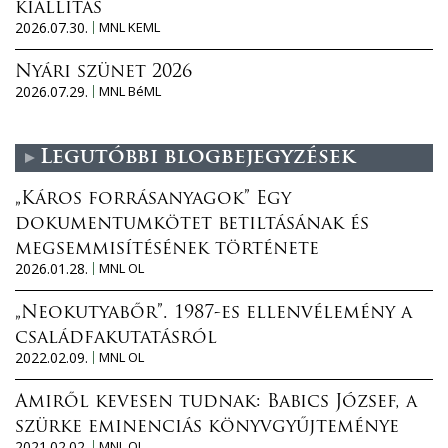
kiállítás
2026.07.30.
MNL KEML
Nyári szünet 2026
2026.07.29.
MNL BéML
Legutóbbi blogbejegyzések
„Káros forrásanyagok” Egy
dokumentumkötet betiltásának és
megsemmisítésének története
2026.01.28.
MNL OL
„Neokutyabőr”. 1987-es ellenvélemény a
családfakutatásról
2022.02.09.
MNL OL
Amiről kevesen tudnak: Babics József, a
szürke eminenciás könyvgyűjteménye
2021.02.02.
MNL OL