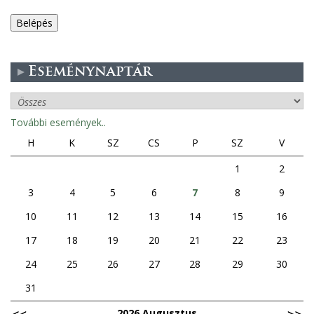
e
g
Eseménynaptár
e
s
További események..
f
H
K
SZ
CS
P
SZ
V
ü
1
2
3
4
5
6
7
8
9
l
10
11
12
13
14
15
16
e
17
18
19
20
21
22
23
k
24
25
26
27
28
29
30
31
2026 Augusztus