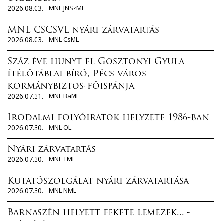
2026.08.03.
MNL JNSzML
MNL CSCSVL nyári zárvatartás
2026.08.03.
MNL CsML
Száz éve hunyt el Gosztonyi Gyula
ítélőtáblai bíró, Pécs város
kormánybiztos-főispánja
2026.07.31.
MNL BaML
Irodalmi folyóiratok helyzete 1986-ban
2026.07.30.
MNL OL
Nyári zárvatartás
2026.07.30.
MNL TML
Kutatószolgálat nyári zárvatartása
2026.07.30.
MNL NML
Barnaszén helyett fekete lemezek... -