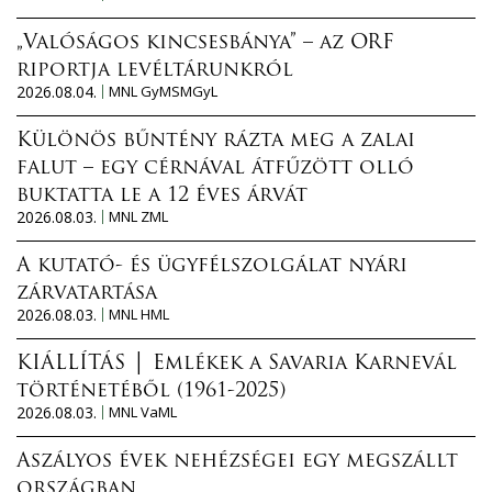
„Valóságos kincsesbánya” – az ORF
riportja levéltárunkról
2026.08.04.
MNL GyMSMGyL
Különös bűntény rázta meg a zalai
falut – egy cérnával átfűzött olló
buktatta le a 12 éves árvát
2026.08.03.
MNL ZML
A kutató- és ügyfélszolgálat nyári
zárvatartása
2026.08.03.
MNL HML
KIÁLLÍTÁS │ Emlékek a Savaria Karnevál
történetéből (1961-2025)
2026.08.03.
MNL VaML
Aszályos évek nehézségei egy megszállt
országban