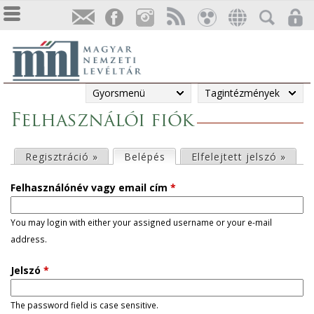
Gyorsmenü
Tagintézmények
Felhasználói fiók
E
Regisztráció »
Belépés
(aktív fül)
Elfelejtett jelszó »
l
Felhasználónév vagy email cím
*
s
You may login with either your assigned username or your e-mail
address.
ő
Jelszó
*
d
l
The password field is case sensitive.