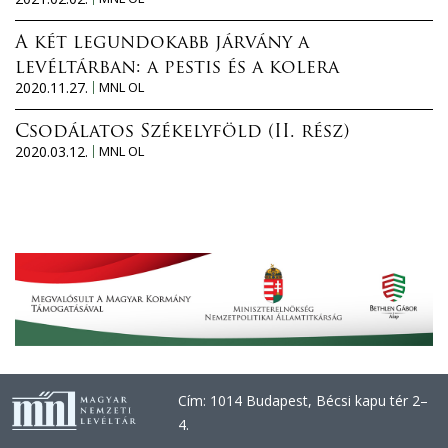
A két legundokabb járvány a
levéltárban: a pestis és a kolera
2020.11.27.
MNL OL
Csodálatos Székelyföld (II. rész)
2020.03.12.
MNL OL
Cím: 1014 Budapest, Bécsi kapu tér 2–
4.