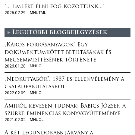
"... Emléke élni fog közöttünk..."
2026.07.29.
MNL TML
Legutóbbi blogbejegyzések
„Káros forrásanyagok” Egy
dokumentumkötet betiltásának és
megsemmisítésének története
2026.01.28.
MNL OL
„Neokutyabőr”. 1987-es ellenvélemény a
családfakutatásról
2022.02.09.
MNL OL
Amiről kevesen tudnak: Babics József, a
szürke eminenciás könyvgyűjteménye
2021.02.02.
MNL OL
A két legundokabb járvány a