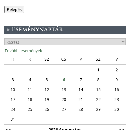
e
g
Eseménynaptár
e
s
További események..
f
H
K
SZ
CS
P
SZ
V
ü
1
2
3
4
5
6
7
8
9
l
10
11
12
13
14
15
16
e
17
18
19
20
21
22
23
k
24
25
26
27
28
29
30
31
2026 Augusztus