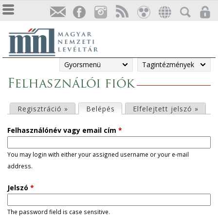
Gyorsmenü
Tagintézmények
Felhasználói fiók
E
Regisztráció »
Belépés
(aktív fül)
Elfelejtett jelszó »
l
Felhasználónév vagy email cím
*
s
You may login with either your assigned username or your e-mail
address.
ő
Jelszó
*
d
l
The password field is case sensitive.