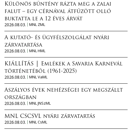
Különös bűntény rázta meg a zalai
falut – egy cérnával átfűzött olló
buktatta le a 12 éves árvát
2026.08.03.
MNL ZML
A kutató- és ügyfélszolgálat nyári
zárvatartása
2026.08.03.
MNL HML
KIÁLLÍTÁS │ Emlékek a Savaria Karnevál
történetéből (1961-2025)
2026.08.03.
MNL VaML
Aszályos évek nehézségei egy megszállt
országban
2026.08.03.
MNL JNSzML
MNL CSCSVL nyári zárvatartás
2026.08.03.
MNL CsML