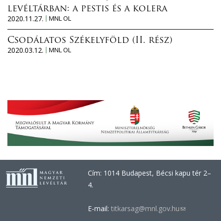
levéltárban: a pestis és a kolera
2020.11.27.
MNL OL
Csodálatos Székelyföld (II. rész)
2020.03.12.
MNL OL
Cím: 1014 Budapest, Bécsi kapu tér 2–
4.
E-mail:
titkarsag@mnl.gov.hu
(link
sends