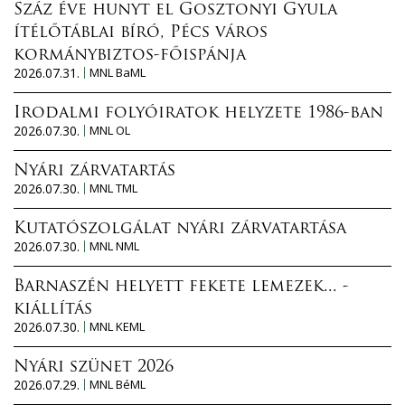
Száz éve hunyt el Gosztonyi Gyula
ítélőtáblai bíró, Pécs város
kormánybiztos-főispánja
2026.07.31.
MNL BaML
Irodalmi folyóiratok helyzete 1986-ban
2026.07.30.
MNL OL
Nyári zárvatartás
2026.07.30.
MNL TML
Kutatószolgálat nyári zárvatartása
2026.07.30.
MNL NML
Barnaszén helyett fekete lemezek... -
kiállítás
2026.07.30.
MNL KEML
Nyári szünet 2026
2026.07.29.
MNL BéML