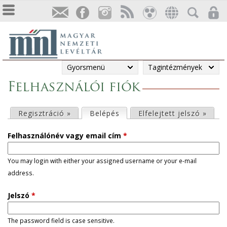
Gyorsmenü
Tagintézmények
Felhasználói fiók
E
Regisztráció »
Belépés
(aktív fül)
Elfelejtett jelszó »
l
Felhasználónév vagy email cím
*
s
You may login with either your assigned username or your e-mail
address.
ő
Jelszó
*
d
l
The password field is case sensitive.