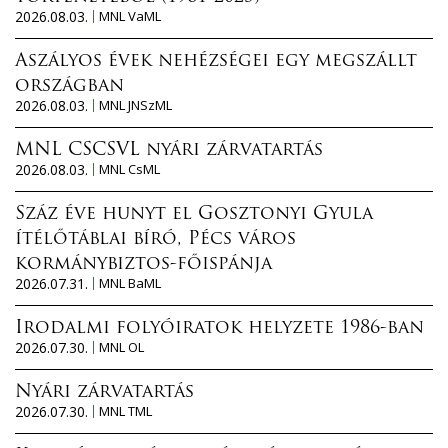
2026.08.03.
MNL VaML
Aszályos évek nehézségei egy megszállt
országban
2026.08.03.
MNL JNSzML
MNL CSCSVL nyári zárvatartás
2026.08.03.
MNL CsML
Száz éve hunyt el Gosztonyi Gyula
ítélőtáblai bíró, Pécs város
kormánybiztos-főispánja
2026.07.31.
MNL BaML
Irodalmi folyóiratok helyzete 1986-ban
2026.07.30.
MNL OL
Nyári zárvatartás
2026.07.30.
MNL TML