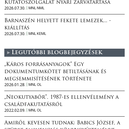
Kutatószolgálat nyári zárvatartása
2026.07.30.
MNL NML
Barnaszén helyett fekete lemezek... -
kiállítás
2026.07.30.
MNL KEML
Legutóbbi blogbejegyzések
„Káros forrásanyagok” Egy
dokumentumkötet betiltásának és
megsemmisítésének története
2026.01.28.
MNL OL
„Neokutyabőr”. 1987-es ellenvélemény a
családfakutatásról
2022.02.09.
MNL OL
Amiről kevesen tudnak: Babics József, a