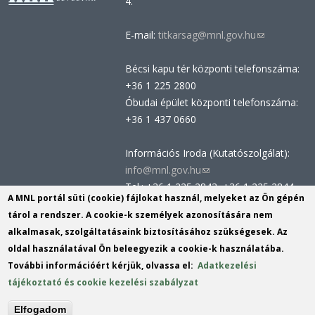
4.
E-mail:
titkarsag@mnl.gov.hu
(link
sends
Bécsi kapu tér központi telefonszáma:
e-
+36 1 225 2800
mail)
Óbudai épület központi telefonszáma:
+36 1 437 0660
Információs Iroda (Kutatószolgálat):
info@mnl.gov.hu
(link
Tel.: +36 1 225 2843, +36 1 225 2844
sends
A MNL portál süti (cookie) fájlokat használ, melyeket az Ön gépén
Postacím: 1014 Budapest, Bécsi kapu
e-
tárol a rendszer. A cookie-k személyek azonosítására nem
tér 2-4.
mail)
alkalmasak, szolgáltatásaink biztosításához szükségesek. Az
Felnőttképzési nyilvántartási szám:
oldal használatával Ön beleegyezik a cookie-k használatába.
B/2020/002162
További információért kérjük, olvassa el:
Adatkezelési
Engedélyszám: E/2020/000419
tájékoztató és cookie kezelési szabályzat
Akadálymentesítési nyilatkozat
Elfogadom