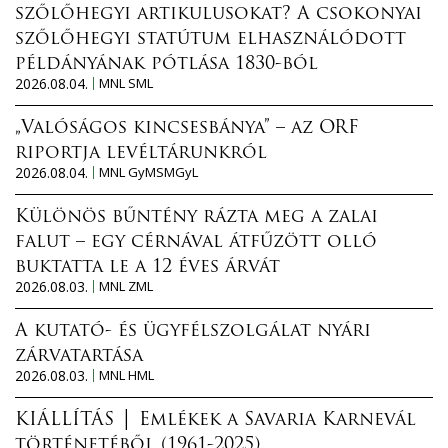
szőlőhegyi artikulusokat? A csokonyai
szőlőhegyi statútum elhasználódott
példányának pótlása 1830-ból
2026.08.04.
MNL SML
„Valóságos kincsesbánya” – az ORF
riportja levéltárunkról
2026.08.04.
MNL GyMSMGyL
Különös bűntény rázta meg a zalai
falut – egy cérnával átfűzött olló
buktatta le a 12 éves árvát
2026.08.03.
MNL ZML
A kutató- és ügyfélszolgálat nyári
zárvatartása
2026.08.03.
MNL HML
KIÁLLÍTÁS │ Emlékek a Savaria Karnevál
történetéből (1961-2025)