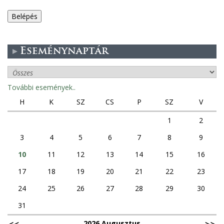
e
g
Eseménynaptár
e
s
További események..
f
H
K
SZ
CS
P
SZ
V
ü
1
2
3
4
5
6
7
8
9
l
10
11
12
13
14
15
16
e
17
18
19
20
21
22
23
k
24
25
26
27
28
29
30
31
2026 Augusztus