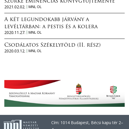
szürke eminenciás könyvgyűjteménye
2021.02.02.
MNL OL
A két legundokabb járvány a
levéltárban: a pestis és a kolera
2020.11.27.
MNL OL
Csodálatos Székelyföld (II. rész)
2020.03.12.
MNL OL
Cím: 1014 Budapest, Bécsi kapu tér 2–