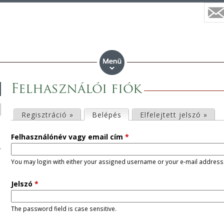
Felhasználói fiók
E
Regisztráció »
Belépés
(aktív fül)
Elfelejtett jelszó »
l
Felhasználónév vagy email cím
*
s
You may login with either your assigned username or your e-mail address
ő
Jelszó
*
d
The password field is case sensitive.
l