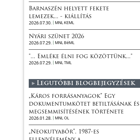
Barnaszén helyett fekete
lemezek... - kiállítás
2026.07.30.
MNL KEML
Nyári szünet 2026
2026.07.29.
MNL BéML
"... Emléke élni fog közöttünk..."
2026.07.29.
MNL TML
Legutóbbi blogbejegyzések
„Káros forrásanyagok” Egy
dokumentumkötet betiltásának és
megsemmisítésének története
2026.01.28.
MNL OL
„Neokutyabőr”. 1987-es
ellenvélemény a