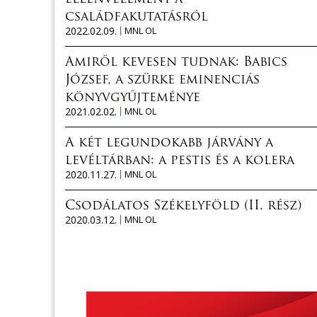
családfakutatásról
2022.02.09.
MNL OL
Amiről kevesen tudnak: Babics
József, a szürke eminenciás
könyvgyűjteménye
2021.02.02.
MNL OL
A két legundokabb járvány a
levéltárban: a pestis és a kolera
2020.11.27.
MNL OL
Csodálatos Székelyföld (II. rész)
2020.03.12.
MNL OL