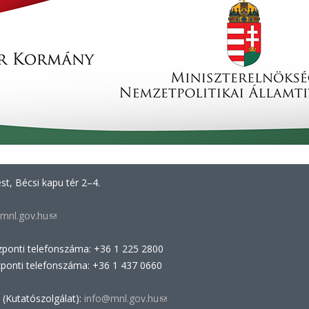
t, Bécsi kapu tér 2–4.
mnl.gov.hu
(link
sends
zponti telefonszáma: +36 1 225 2800
e-
zponti telefonszáma: +36 1 437 0660
mail)
 (Kutatószolgálat):
info@mnl.gov.hu
(link