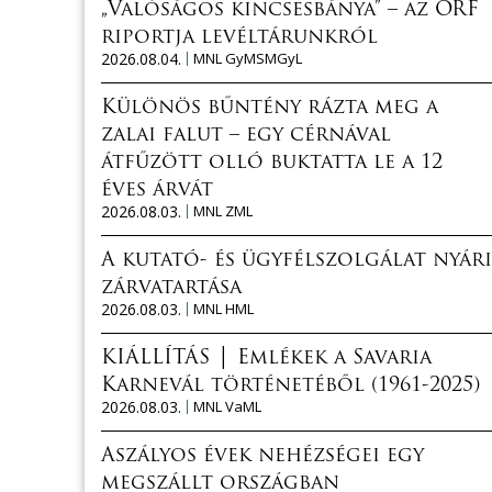
„Valóságos kincsesbánya” – az ORF
riportja levéltárunkról
2026.08.04.
MNL GyMSMGyL
Különös bűntény rázta meg a
zalai falut – egy cérnával
átfűzött olló buktatta le a 12
éves árvát
2026.08.03.
MNL ZML
A kutató- és ügyfélszolgálat nyári
zárvatartása
2026.08.03.
MNL HML
KIÁLLÍTÁS │ Emlékek a Savaria
Karnevál történetéből (1961-2025)
2026.08.03.
MNL VaML
Aszályos évek nehézségei egy
megszállt országban