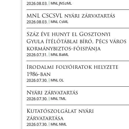
2026.08.03.
MNL JNSzML
MNL CSCSVL nyári zárvatartás
2026.08.03.
MNL CsML
Száz éve hunyt el Gosztonyi
Gyula ítélőtáblai bíró, Pécs város
kormánybiztos-főispánja
2026.07.31.
MNL BaML
Irodalmi folyóiratok helyzete
1986-ban
2026.07.30.
MNL OL
Nyári zárvatartás
2026.07.30.
MNL TML
Kutatószolgálat nyári
zárvatartása
2026.07.30.
MNL NML