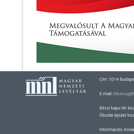
Cím: 1014 Budapes
E-mail:
titkarsag@
Bécsi kapu tér kö
Óbudai épület kö
Információs Iroda