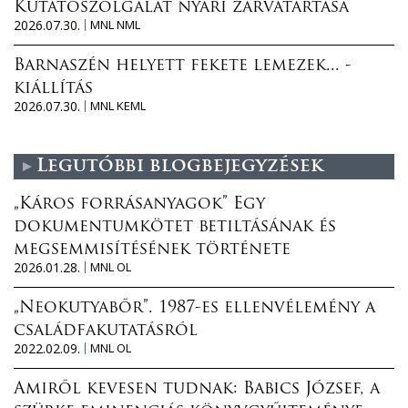
Kutatószolgálat nyári zárvatartása
2026.07.30.
MNL NML
Barnaszén helyett fekete lemezek... -
kiállítás
2026.07.30.
MNL KEML
Legutóbbi blogbejegyzések
„Káros forrásanyagok” Egy
dokumentumkötet betiltásának és
megsemmisítésének története
2026.01.28.
MNL OL
„Neokutyabőr”. 1987-es ellenvélemény a
családfakutatásról
2022.02.09.
MNL OL
Amiről kevesen tudnak: Babics József, a