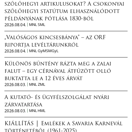
szőlőhegyi artikulusokat? A csokonyai
szőlőhegyi statútum elhasználódott
példányának pótlása 1830-ból
2026.08.04.
MNL SML
„Valóságos kincsesbánya” – az ORF
riportja levéltárunkról
2026.08.04.
MNL GyMSMGyL
Különös bűntény rázta meg a zalai
falut – egy cérnával átfűzött olló
buktatta le a 12 éves árvát
2026.08.03.
MNL ZML
A kutató- és ügyfélszolgálat nyári
zárvatartása
2026.08.03.
MNL HML
KIÁLLÍTÁS │ Emlékek a Savaria Karnevál
történetéből (1961-2025)