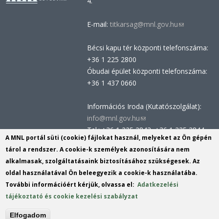
4.
E-mail:
titkarsag@mnl.gov.hu
(link
sends
Bécsi kapu tér központi telefonszáma:
e-
+36 1 225 2800
mail)
Óbudai épület központi telefonszáma:
+36 1 437 0660
Információs Iroda (Kutatószolgálat):
info@mnl.gov.hu
(link
Tel.: +36 1 225 2843, +36 1 225 2844
sends
A MNL portál süti (cookie) fájlokat használ, melyeket az Ön gépén
Postacím: 1014 Budapest, Bécsi kapu
e-
tárol a rendszer. A cookie-k személyek azonosítására nem
tér 2-4.
mail)
alkalmasak, szolgáltatásaink biztosításához szükségesek. Az
Felnőttképzési nyilvántartási szám:
oldal használatával Ön beleegyezik a cookie-k használatába.
B/2020/002162
További információért kérjük, olvassa el:
Adatkezelési
Engedélyszám: E/2020/000419
tájékoztató és cookie kezelési szabályzat
Akadálymentesítési nyilatkozat
Elfogadom