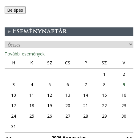
e
g
Eseménynaptár
e
s
További események..
f
H
K
SZ
CS
P
SZ
V
ü
1
2
3
4
5
6
7
8
9
l
10
11
12
13
14
15
16
e
17
18
19
20
21
22
23
k
24
25
26
27
28
29
30
31
2026 Augusztus