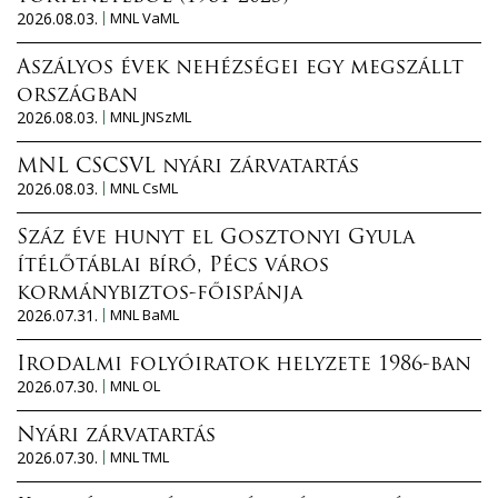
2026.08.03.
MNL VaML
Aszályos évek nehézségei egy megszállt
országban
2026.08.03.
MNL JNSzML
MNL CSCSVL nyári zárvatartás
2026.08.03.
MNL CsML
Száz éve hunyt el Gosztonyi Gyula
ítélőtáblai bíró, Pécs város
kormánybiztos-főispánja
2026.07.31.
MNL BaML
Irodalmi folyóiratok helyzete 1986-ban
2026.07.30.
MNL OL
Nyári zárvatartás
2026.07.30.
MNL TML