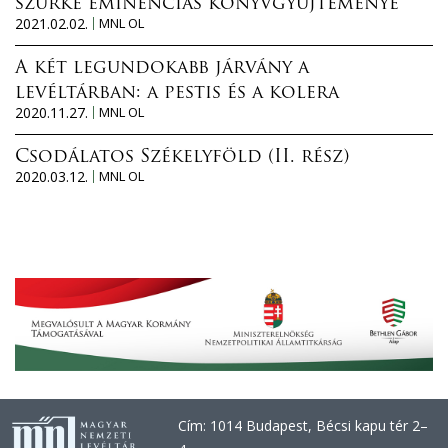
szürke eminenciás könyvgyűjteménye
2021.02.02.
MNL OL
A két legundokabb járvány a
levéltárban: a pestis és a kolera
2020.11.27.
MNL OL
Csodálatos Székelyföld (II. rész)
2020.03.12.
MNL OL
Cím: 1014 Budapest, Bécsi kapu tér 2–