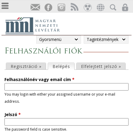
Gyorsmenü
Tagintézmények
Felhasználói fiók
E
Regisztráció »
Belépés
(aktív fül)
Elfelejtett jelszó »
l
Felhasználónév vagy email cím
*
s
You may login with either your assigned username or your e-mail
address.
ő
Jelszó
*
d
l
The password field is case sensitive.