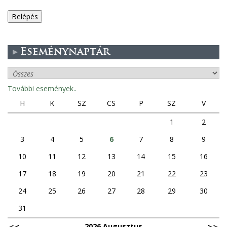
e
g
Eseménynaptár
e
s
További események..
f
H
K
SZ
CS
P
SZ
V
ü
1
2
3
4
5
6
7
8
9
l
10
11
12
13
14
15
16
e
17
18
19
20
21
22
23
k
24
25
26
27
28
29
30
31
2026 Augusztus