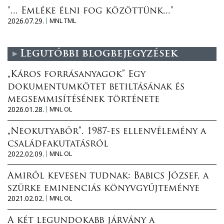
"... Emléke élni fog közöttünk..."
2026.07.29.
MNL TML
Legutóbbi blogbejegyzések
„Káros forrásanyagok” Egy
dokumentumkötet betiltásának és
megsemmisítésének története
2026.01.28.
MNL OL
„Neokutyabőr”. 1987-es ellenvélemény a
családfakutatásról
2022.02.09.
MNL OL
Amiről kevesen tudnak: Babics József, a
szürke eminenciás könyvgyűjteménye
2021.02.02.
MNL OL
A két legundokabb járvány a