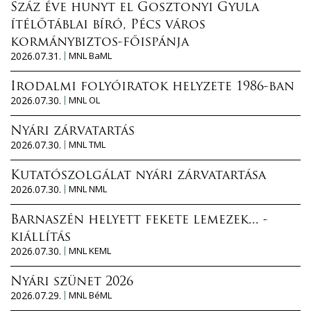
Száz éve hunyt el Gosztonyi Gyula
ítélőtáblai bíró, Pécs város
kormánybiztos-főispánja
2026.07.31.
MNL BaML
Irodalmi folyóiratok helyzete 1986-ban
2026.07.30.
MNL OL
Nyári zárvatartás
2026.07.30.
MNL TML
Kutatószolgálat nyári zárvatartása
2026.07.30.
MNL NML
Barnaszén helyett fekete lemezek... -
kiállítás
2026.07.30.
MNL KEML
Nyári szünet 2026
2026.07.29.
MNL BéML