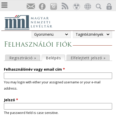
Gyorsmenü
Tagintézmények
Felhasználói fiók
E
Regisztráció »
Belépés
(aktív fül)
Elfelejtett jelszó »
l
Felhasználónév vagy email cím
*
s
You may login with either your assigned username or your e-mail
address.
ő
Jelszó
*
d
l
The password field is case sensitive.