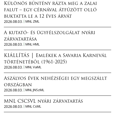
Különös bűntény rázta meg a zalai
falut – egy cérnával átfűzött olló
buktatta le a 12 éves árvát
2026.08.03.
MNL ZML
A kutató- és ügyfélszolgálat nyári
zárvatartása
2026.08.03.
MNL HML
KIÁLLÍTÁS │ Emlékek a Savaria Karnevál
történetéből (1961-2025)
2026.08.03.
MNL VaML
Aszályos évek nehézségei egy megszállt
országban
2026.08.03.
MNL JNSzML
MNL CSCSVL nyári zárvatartás
2026.08.03.
MNL CsML