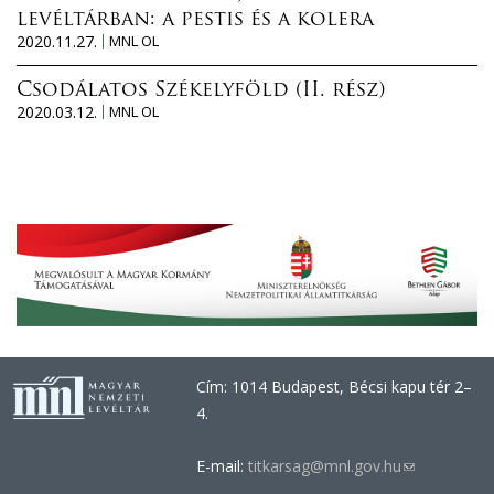
levéltárban: a pestis és a kolera
2020.11.27.
MNL OL
Csodálatos Székelyföld (II. rész)
2020.03.12.
MNL OL
Cím: 1014 Budapest, Bécsi kapu tér 2–
4.
E-mail:
titkarsag@mnl.gov.hu
(link
sends