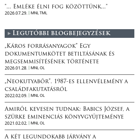
"... Emléke élni fog közöttünk..."
2026.07.29.
MNL TML
Legutóbbi blogbejegyzések
„Káros forrásanyagok” Egy
dokumentumkötet betiltásának és
megsemmisítésének története
2026.01.28.
MNL OL
„Neokutyabőr”. 1987-es ellenvélemény a
családfakutatásról
2022.02.09.
MNL OL
Amiről kevesen tudnak: Babics József, a
szürke eminenciás könyvgyűjteménye
2021.02.02.
MNL OL
A két legundokabb járvány a