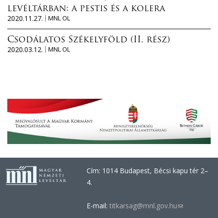
levéltárban: a pestis és a kolera
2020.11.27.
MNL OL
Csodálatos Székelyföld (II. rész)
2020.03.12.
MNL OL
Cím: 1014 Budapest, Bécsi kapu tér 2–
4.
E-mail:
titkarsag@mnl.gov.hu
(link
sends