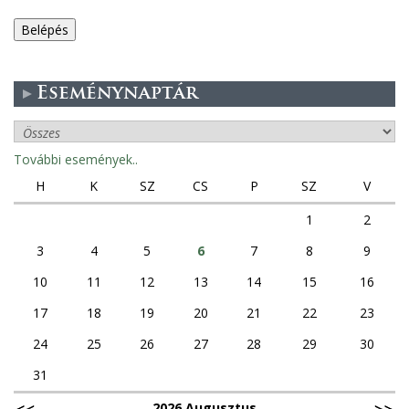
e
g
Eseménynaptár
e
s
További események..
f
H
K
SZ
CS
P
SZ
V
ü
1
2
3
4
5
6
7
8
9
l
10
11
12
13
14
15
16
e
17
18
19
20
21
22
23
k
24
25
26
27
28
29
30
31
2026 Augusztus