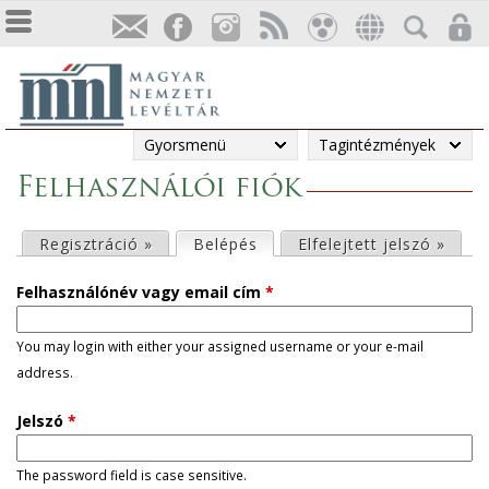
Gyorsmenü
Tagintézmények
Felhasználói fiók
E
Regisztráció »
Belépés
(aktív fül)
Elfelejtett jelszó »
l
Felhasználónév vagy email cím
*
s
You may login with either your assigned username or your e-mail
address.
ő
Jelszó
*
d
l
The password field is case sensitive.