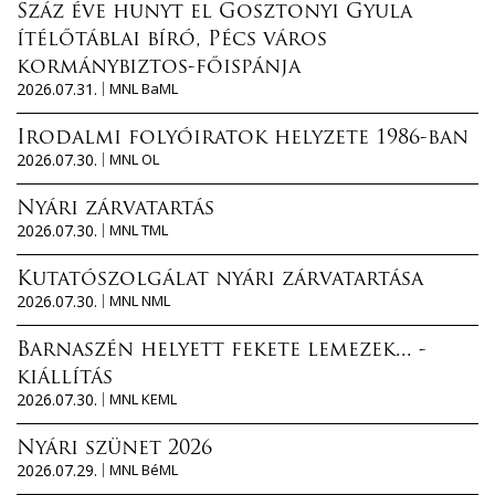
Száz éve hunyt el Gosztonyi Gyula
ítélőtáblai bíró, Pécs város
kormánybiztos-főispánja
2026.07.31.
MNL BaML
Irodalmi folyóiratok helyzete 1986-ban
2026.07.30.
MNL OL
Nyári zárvatartás
2026.07.30.
MNL TML
Kutatószolgálat nyári zárvatartása
2026.07.30.
MNL NML
Barnaszén helyett fekete lemezek... -
kiállítás
2026.07.30.
MNL KEML
Nyári szünet 2026
2026.07.29.
MNL BéML