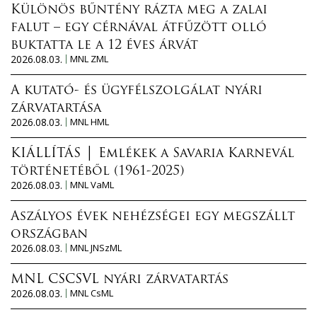
Különös bűntény rázta meg a zalai
falut – egy cérnával átfűzött olló
buktatta le a 12 éves árvát
2026.08.03.
MNL ZML
A kutató- és ügyfélszolgálat nyári
zárvatartása
2026.08.03.
MNL HML
KIÁLLÍTÁS │ Emlékek a Savaria Karnevál
történetéből (1961-2025)
2026.08.03.
MNL VaML
Aszályos évek nehézségei egy megszállt
országban
2026.08.03.
MNL JNSzML
MNL CSCSVL nyári zárvatartás
2026.08.03.
MNL CsML