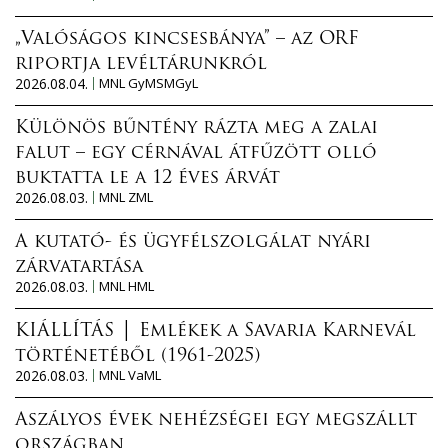
„Valóságos kincsesbánya” – az ORF
riportja levéltárunkról
2026.08.04.
MNL GyMSMGyL
Különös bűntény rázta meg a zalai
falut – egy cérnával átfűzött olló
buktatta le a 12 éves árvát
2026.08.03.
MNL ZML
A kutató- és ügyfélszolgálat nyári
zárvatartása
2026.08.03.
MNL HML
KIÁLLÍTÁS │ Emlékek a Savaria Karnevál
történetéből (1961-2025)
2026.08.03.
MNL VaML
Aszályos évek nehézségei egy megszállt
országban