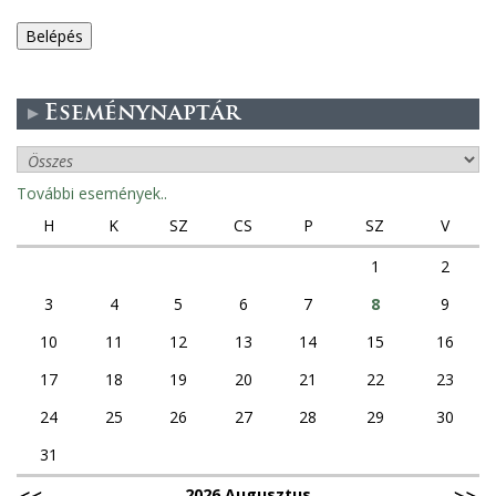
e
g
Eseménynaptár
e
s
További események..
f
H
K
SZ
CS
P
SZ
V
ü
1
2
3
4
5
6
7
8
9
l
10
11
12
13
14
15
16
e
17
18
19
20
21
22
23
k
24
25
26
27
28
29
30
31
2026 Augusztus