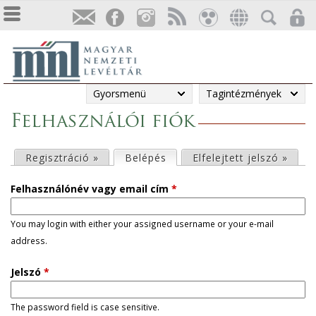
Gyorsmenü
Tagintézmények
Felhasználói fiók
E
Regisztráció »
Belépés
(aktív fül)
Elfelejtett jelszó »
l
Felhasználónév vagy email cím
*
s
You may login with either your assigned username or your e-mail
address.
ő
Jelszó
*
d
l
The password field is case sensitive.