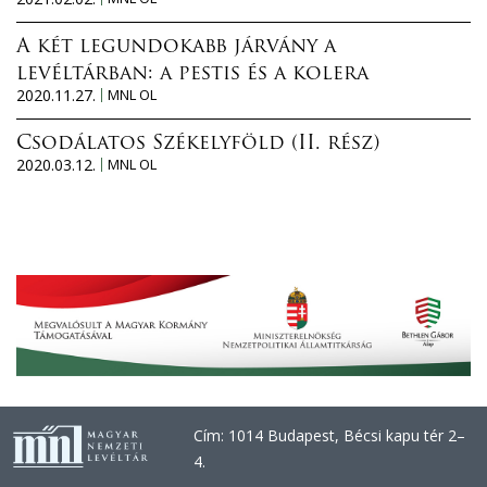
A két legundokabb járvány a
levéltárban: a pestis és a kolera
2020.11.27.
MNL OL
Csodálatos Székelyföld (II. rész)
2020.03.12.
MNL OL
Cím: 1014 Budapest, Bécsi kapu tér 2–
4.