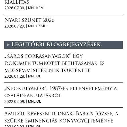
kiállítás
2026.07.30.
MNL KEML
Nyári szünet 2026
2026.07.29.
MNL BéML
Legutóbbi blogbejegyzések
„Káros forrásanyagok” Egy
dokumentumkötet betiltásának és
megsemmisítésének története
2026.01.28.
MNL OL
„Neokutyabőr”. 1987-es ellenvélemény a
családfakutatásról
2022.02.09.
MNL OL
Amiről kevesen tudnak: Babics József, a
szürke eminenciás könyvgyűjteménye
2021.02.02.
MNL OL