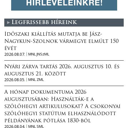
Legfrissebb híreink
Időszaki kiállítás mutatja be Jász-
Nagykun-Szolnok vármegye elmúlt 150
évét
2026.08.07.
MNL JNSzML
Nyári zárva tartás 2026. augusztus 10. és
augusztus 21. között
2026.08.05.
MNL ZML
A hónap dokumentuma 2026
augusztusában: Használták-e a
szőlőhegyi artikulusokat? A csokonyai
szőlőhegyi statútum elhasználódott
példányának pótlása 1830-ból
2026.08.04.
MNL SML