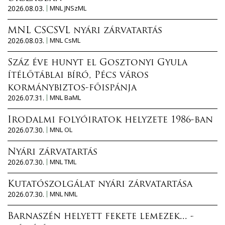
2026.08.03.
MNL JNSzML
MNL CSCSVL nyári zárvatartás
2026.08.03.
MNL CsML
Száz éve hunyt el Gosztonyi Gyula
ítélőtáblai bíró, Pécs város
kormánybiztos-főispánja
2026.07.31.
MNL BaML
Irodalmi folyóiratok helyzete 1986-ban
2026.07.30.
MNL OL
Nyári zárvatartás
2026.07.30.
MNL TML
Kutatószolgálat nyári zárvatartása
2026.07.30.
MNL NML
Barnaszén helyett fekete lemezek... -