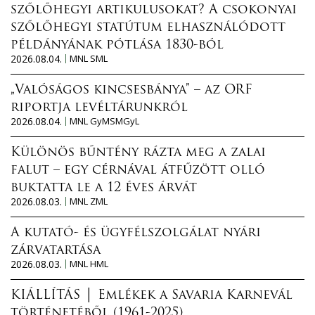
szőlőhegyi artikulusokat? A csokonyai
szőlőhegyi statútum elhasználódott
példányának pótlása 1830-ból
2026.08.04.
MNL SML
„Valóságos kincsesbánya” – az ORF
riportja levéltárunkról
2026.08.04.
MNL GyMSMGyL
Különös bűntény rázta meg a zalai
falut – egy cérnával átfűzött olló
buktatta le a 12 éves árvát
2026.08.03.
MNL ZML
A kutató- és ügyfélszolgálat nyári
zárvatartása
2026.08.03.
MNL HML
KIÁLLÍTÁS │ Emlékek a Savaria Karnevál
történetéből (1961-2025)