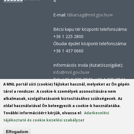
4.
E-mail:
titkarsag@mnl.gov.hu
(link
sends
Bécsi kapu tér központi telefonszáma:
e-
+36 1 225 2800
mail)
Óbudai épület központi telefonszáma:
+36 1 437 0660
Információs Iroda (Kutatószolgálat):
info@mnl.gov.hu
(link
Tel.: +36 1 225 2843, +36 1 225 2844
sends
A MNL portál süti (cookie) fájlokat használ, melyeket az Ön gépén
Postacím: 1014 Budapest, Bécsi kapu
e-
tárol a rendszer. A cookie-k személyek azonosítására nem
tér 2-4.
mail)
alkalmasak, szolgáltatásaink biztosításához szükségesek. Az
Felnőttképzési nyilvántartási szám:
oldal használatával Ön beleegyezik a cookie-k használatába.
B/2020/002162
További információért kérjük, olvassa el:
Adatkezelési
Engedélyszám: E/2020/000419
tájékoztató és cookie kezelési szabályzat
Akadálymentesítési nyilatkozat
Elfogadom