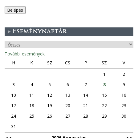
e
g
Eseménynaptár
e
s
További események..
f
H
K
SZ
CS
P
SZ
V
ü
1
2
3
4
5
6
7
8
9
l
10
11
12
13
14
15
16
e
17
18
19
20
21
22
23
k
24
25
26
27
28
29
30
31
2026 Augusztus