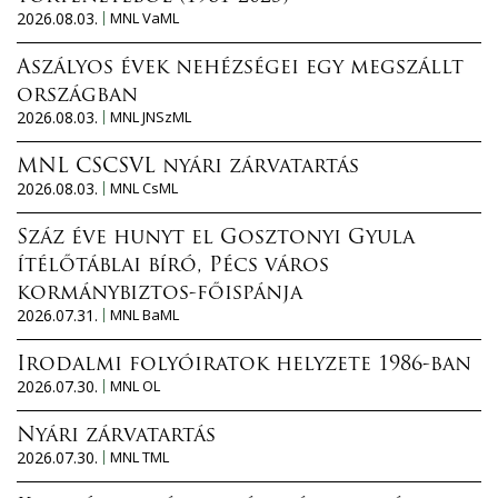
2026.08.03.
MNL VaML
Aszályos évek nehézségei egy megszállt
országban
2026.08.03.
MNL JNSzML
MNL CSCSVL nyári zárvatartás
2026.08.03.
MNL CsML
Száz éve hunyt el Gosztonyi Gyula
ítélőtáblai bíró, Pécs város
kormánybiztos-főispánja
2026.07.31.
MNL BaML
Irodalmi folyóiratok helyzete 1986-ban
2026.07.30.
MNL OL
Nyári zárvatartás
2026.07.30.
MNL TML