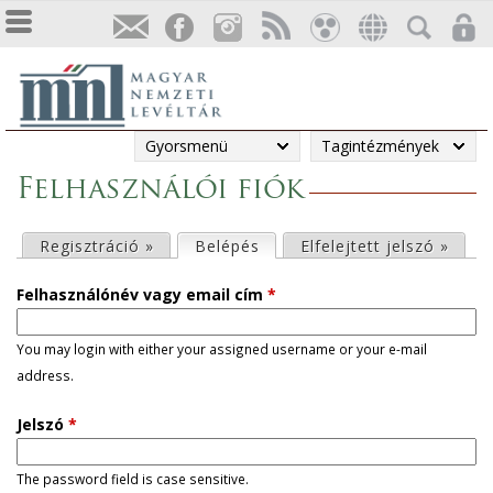
Gyorsmenü
Tagintézmények
Felhasználói fiók
E
Regisztráció »
Belépés
(aktív fül)
Elfelejtett jelszó »
l
Felhasználónév vagy email cím
*
s
You may login with either your assigned username or your e-mail
address.
ő
Jelszó
*
d
l
The password field is case sensitive.