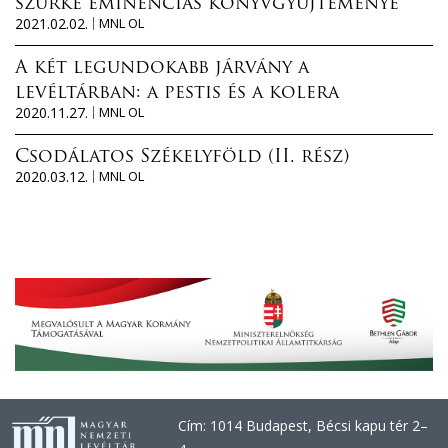
szürke eminenciás könyvgyűjteménye
2021.02.02.
MNL OL
A két legundokabb járvány a
levéltárban: a pestis és a kolera
2020.11.27.
MNL OL
Csodálatos Székelyföld (II. rész)
2020.03.12.
MNL OL
Cím: 1014 Budapest, Bécsi kapu tér 2–