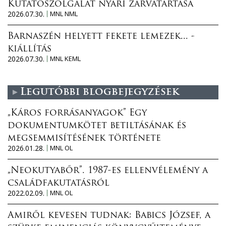
Kutatószolgálat nyári zárvatartása
2026.07.30.
MNL NML
Barnaszén helyett fekete lemezek... -
kiállítás
2026.07.30.
MNL KEML
Legutóbbi blogbejegyzések
„Káros forrásanyagok” Egy
dokumentumkötet betiltásának és
megsemmisítésének története
2026.01.28.
MNL OL
„Neokutyabőr”. 1987-es ellenvélemény a
családfakutatásról
2022.02.09.
MNL OL
Amiről kevesen tudnak: Babics József, a