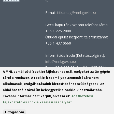
4.
E-mail:
titkarsag@mnl.gov.hu
(link
sends
Bécsi kapu tér központi telefonszáma:
e-
+36 1 225 2800
mail)
Óbudai épület központi telefonszáma:
+36 1 437 0660
Információs Iroda (Kutatószolgálat):
info@mnl.gov.hu
(link
Tel.: +36 1 225 2843, +36 1 225 2844
sends
A MNL portál süti (cookie) fájlokat használ, melyeket az Ön gépén
Postacím: 1014 Budapest, Bécsi kapu
e-
tárol a rendszer. A cookie-k személyek azonosítására nem
tér 2-4.
mail)
alkalmasak, szolgáltatásaink biztosításához szükségesek. Az
Felnőttképzési nyilvántartási szám:
oldal használatával Ön beleegyezik a cookie-k használatába.
B/2020/002162
További információért kérjük, olvassa el:
Adatkezelési
Engedélyszám: E/2020/000419
tájékoztató és cookie kezelési szabályzat
Akadálymentesítési nyilatkozat
Elfogadom