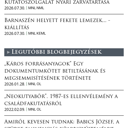
Kutatószolgálat nyári zárvatartása
2026.07.30.
MNL NML
Barnaszén helyett fekete lemezek... -
kiállítás
2026.07.30.
MNL KEML
Legutóbbi blogbejegyzések
„Káros forrásanyagok” Egy
dokumentumkötet betiltásának és
megsemmisítésének története
2026.01.28.
MNL OL
„Neokutyabőr”. 1987-es ellenvélemény a
családfakutatásról
2022.02.09.
MNL OL
Amiről kevesen tudnak: Babics József, a