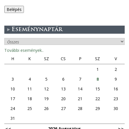
e
g
Eseménynaptár
e
s
További események..
f
H
K
SZ
CS
P
SZ
V
ü
1
2
3
4
5
6
7
8
9
l
10
11
12
13
14
15
16
e
17
18
19
20
21
22
23
k
24
25
26
27
28
29
30
31
2026 Augusztus