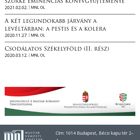
szürke eminenciás könyvgyűjteménye
2021.02.02.
MNL OL
A két legundokabb járvány a
levéltárban: a pestis és a kolera
2020.11.27.
MNL OL
Csodálatos Székelyföld (II. rész)
2020.03.12.
MNL OL
Cím: 1014 Budapest, Bécsi kapu tér 2–