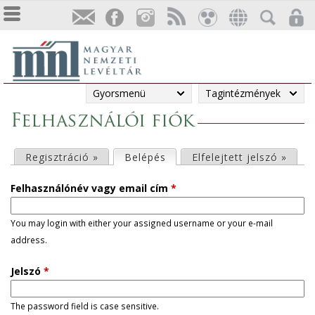
Gyorsmenü
Tagintézmények
Felhasználói fiók
E
Regisztráció »
Belépés
(aktív fül)
Elfelejtett jelszó »
l
Felhasználónév vagy email cím
*
s
You may login with either your assigned username or your e-mail
address.
ő
Jelszó
*
d
l
The password field is case sensitive.