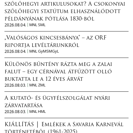
szőlőhegyi artikulusokat? A csokonyai
szőlőhegyi statútum elhasználódott
példányának pótlása 1830-ból
2026.08.04.
MNL SML
„Valóságos kincsesbánya” – az ORF
riportja levéltárunkról
2026.08.04.
MNL GyMSMGyL
Különös bűntény rázta meg a zalai
falut – egy cérnával átfűzött olló
buktatta le a 12 éves árvát
2026.08.03.
MNL ZML
A kutató- és ügyfélszolgálat nyári
zárvatartása
2026.08.03.
MNL HML
KIÁLLÍTÁS │ Emlékek a Savaria Karnevál
történetéből (1961-2025)