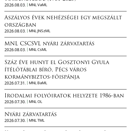
2026.08.03.
MNL VaML
Aszályos évek nehézségei egy megszállt
országban
2026.08.03.
MNL JNSzML
MNL CSCSVL nyári zárvatartás
2026.08.03.
MNL CsML
Száz éve hunyt el Gosztonyi Gyula
ítélőtáblai bíró, Pécs város
kormánybiztos-főispánja
2026.07.31.
MNL BaML
Irodalmi folyóiratok helyzete 1986-ban
2026.07.30.
MNL OL
Nyári zárvatartás
2026.07.30.
MNL TML