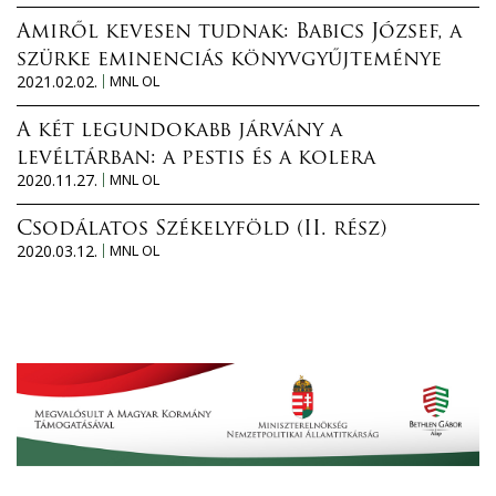
Amiről kevesen tudnak: Babics József, a
szürke eminenciás könyvgyűjteménye
2021.02.02.
MNL OL
A két legundokabb járvány a
levéltárban: a pestis és a kolera
2020.11.27.
MNL OL
Csodálatos Székelyföld (II. rész)
2020.03.12.
MNL OL