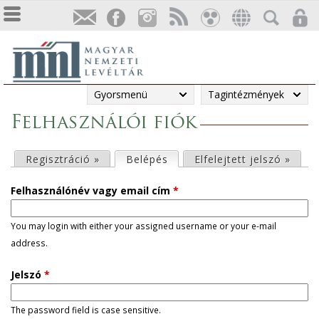
Gyorsmenü
Tagintézmények
Felhasználói fiók
E
Regisztráció »
Belépés
(aktív fül)
Elfelejtett jelszó »
l
Felhasználónév vagy email cím
*
s
You may login with either your assigned username or your e-mail
address.
ő
Jelszó
*
d
l
The password field is case sensitive.