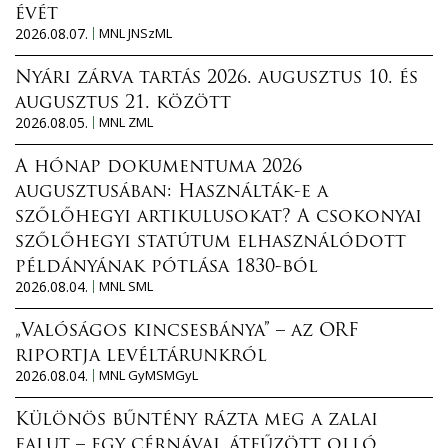
évét
2026.08.07.
MNL JNSzML
Nyári zárva tartás 2026. augusztus 10. és
augusztus 21. között
2026.08.05.
MNL ZML
A hónap dokumentuma 2026
augusztusában: Használták-e a
szőlőhegyi artikulusokat? A csokonyai
szőlőhegyi statútum elhasználódott
példányának pótlása 1830-ból
2026.08.04.
MNL SML
„Valóságos kincsesbánya” – az ORF
riportja levéltárunkról
2026.08.04.
MNL GyMSMGyL
Különös bűntény rázta meg a zalai
falut – egy cérnával átfűzött olló