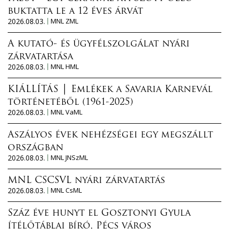
buktatta le a 12 éves árvát
2026.08.03.
MNL ZML
A kutató- és ügyfélszolgálat nyári
zárvatartása
2026.08.03.
MNL HML
KIÁLLÍTÁS │ Emlékek a Savaria Karnevál
történetéből (1961-2025)
2026.08.03.
MNL VaML
Aszályos évek nehézségei egy megszállt
országban
2026.08.03.
MNL JNSzML
MNL CSCSVL nyári zárvatartás
2026.08.03.
MNL CsML
Száz éve hunyt el Gosztonyi Gyula
ítélőtáblai bíró, Pécs város