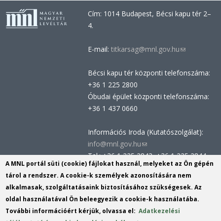
Cím: 1014 Budapest, Bécsi kapu tér 2–
4.
E-mail:
titkarsag@mnl.gov.hu
(link
sends
Bécsi kapu tér központi telefonszáma:
e-
+36 1 225 2800
mail)
Óbudai épület központi telefonszáma:
+36 1 437 0660
Információs Iroda (Kutatószolgálat):
info@mnl.gov.hu
(link
Tel.: +36 1 225 2843, +36 1 225 2844
sends
A MNL portál süti (cookie) fájlokat használ, melyeket az Ön gépén
Postacím: 1014 Budapest, Bécsi kapu
e-
tárol a rendszer. A cookie-k személyek azonosítására nem
tér 2-4.
mail)
alkalmasak, szolgáltatásaink biztosításához szükségesek. Az
Felnőttképzési nyilvántartási szám:
oldal használatával Ön beleegyezik a cookie-k használatába.
B/2020/002162
További információért kérjük, olvassa el:
Adatkezelési
Engedélyszám: E/2020/000419