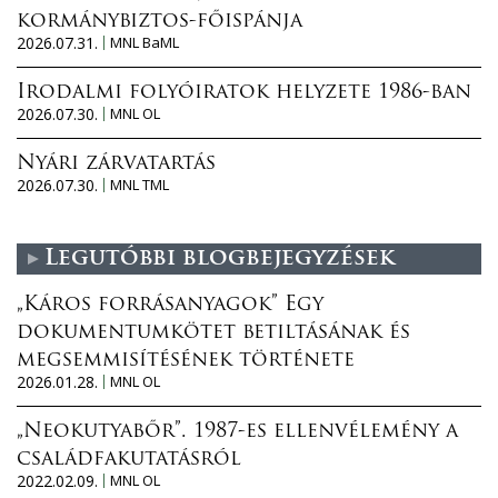
kormánybiztos-főispánja
2026.07.31.
MNL BaML
Irodalmi folyóiratok helyzete 1986-ban
2026.07.30.
MNL OL
Nyári zárvatartás
2026.07.30.
MNL TML
Legutóbbi blogbejegyzések
„Káros forrásanyagok” Egy
dokumentumkötet betiltásának és
megsemmisítésének története
2026.01.28.
MNL OL
„Neokutyabőr”. 1987-es ellenvélemény a
családfakutatásról
2022.02.09.
MNL OL