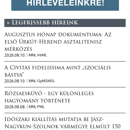
Legfrissebb híreink
Augusztus hónap dokumentuma: Az
első Úrkút-Herend asztalitenisz
mérkőzés
2026.08.10.
MNL VeML
A Civitas fidelissima mint „szociális
bástya”
2026.08.10.
MNL GyMSMSL
Rózsaesküvő - egy különleges
hagyomány története
2026.08.08.
MNL PML
Időszaki kiállítás mutatja be Jász-
Nagykun-Szolnok vármegye elmúlt 150