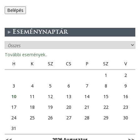
e
g
Eseménynaptár
e
s
További események..
f
H
K
SZ
CS
P
SZ
V
ü
1
2
3
4
5
6
7
8
9
l
10
11
12
13
14
15
16
e
17
18
19
20
21
22
23
k
24
25
26
27
28
29
30
31
2026 Augusztus