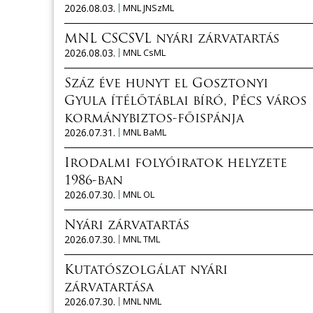
2026.08.03.
MNL JNSzML
MNL CSCSVL nyári zárvatartás
2026.08.03.
MNL CsML
Száz éve hunyt el Gosztonyi
Gyula ítélőtáblai bíró, Pécs város
kormánybiztos-főispánja
2026.07.31.
MNL BaML
Irodalmi folyóiratok helyzete
1986-ban
2026.07.30.
MNL OL
Nyári zárvatartás
2026.07.30.
MNL TML
Kutatószolgálat nyári
zárvatartása
2026.07.30.
MNL NML