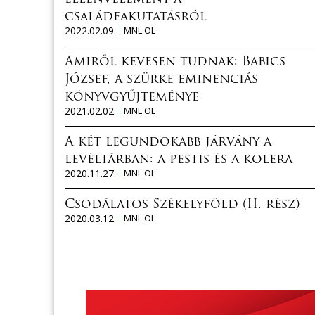
családfakutatásról
2022.02.09.
MNL OL
Amiről kevesen tudnak: Babics
József, a szürke eminenciás
könyvgyűjteménye
2021.02.02.
MNL OL
A két legundokabb járvány a
levéltárban: a pestis és a kolera
2020.11.27.
MNL OL
Csodálatos Székelyföld (II. rész)
2020.03.12.
MNL OL