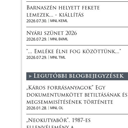
Barnaszén helyett fekete
lemezek... - kiállítás
2026.07.30.
MNL KEML
Nyári szünet 2026
2026.07.29.
MNL BéML
"... Emléke élni fog közöttünk..."
2026.07.29.
MNL TML
Legutóbbi blogbejegyzések
„Káros forrásanyagok” Egy
dokumentumkötet betiltásának és
megsemmisítésének története
2026.01.28.
MNL OL
„Neokutyabőr”. 1987-es
ellenvélemény a