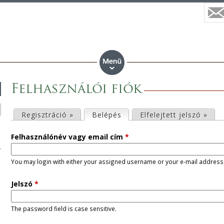
Felhasználói fiók
E
Regisztráció »
Belépés
(aktív fül)
Elfelejtett jelszó »
l
Felhasználónév vagy email cím
*
s
You may login with either your assigned username or your e-mail address
ő
Jelszó
*
d
The password field is case sensitive.
l