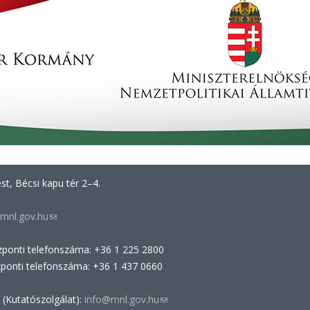
t, Bécsi kapu tér 2–4.
mnl.gov.hu
(link
sends
zponti telefonszáma: +36 1 225 2800
e-
zponti telefonszáma: +36 1 437 0660
mail)
 (Kutatószolgálat):
info@mnl.gov.hu
(link