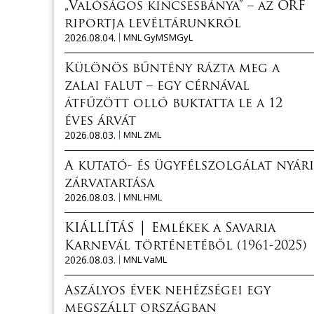
„Valóságos kincsesbánya” – az ORF
riportja levéltárunkról
2026.08.04.
MNL GyMSMGyL
Különös bűntény rázta meg a
zalai falut – egy cérnával
átfűzött olló buktatta le a 12
éves árvát
2026.08.03.
MNL ZML
A kutató- és ügyfélszolgálat nyári
zárvatartása
2026.08.03.
MNL HML
KIÁLLÍTÁS │ Emlékek a Savaria
Karnevál történetéből (1961-2025)
2026.08.03.
MNL VaML
Aszályos évek nehézségei egy
megszállt országban