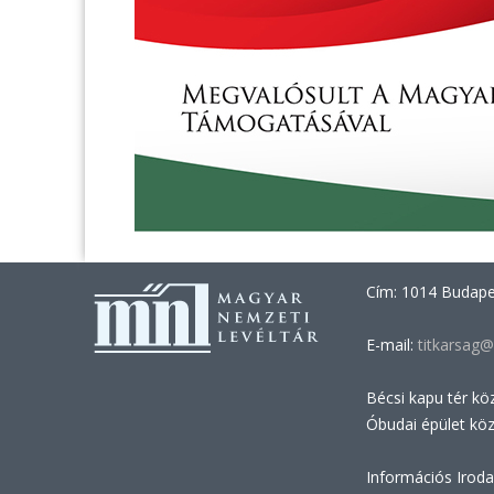
Cím: 1014 Budapes
E-mail:
titkarsag@
Bécsi kapu tér kö
Óbudai épület kö
Információs Iroda