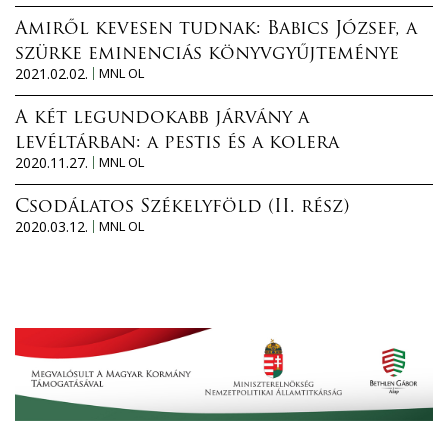
Amiről kevesen tudnak: Babics József, a
szürke eminenciás könyvgyűjteménye
2021.02.02.
MNL OL
A két legundokabb járvány a
levéltárban: a pestis és a kolera
2020.11.27.
MNL OL
Csodálatos Székelyföld (II. rész)
2020.03.12.
MNL OL