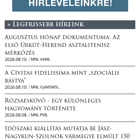
Legfrissebb híreink
Augusztus hónap dokumentuma: Az
első Úrkút-Herend asztalitenisz
mérkőzés
2026.08.10.
MNL VeML
A Civitas fidelissima mint „szociális
bástya”
2026.08.10.
MNL GyMSMSL
Rózsaesküvő - egy különleges
hagyomány története
2026.08.08.
MNL PML
Időszaki kiállítás mutatja be Jász-
Nagykun-Szolnok vármegye elmúlt 150