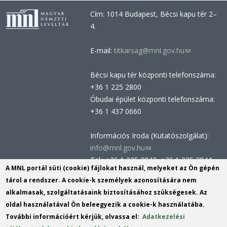
Cím: 1014 Budapest, Bécsi kapu tér 2–
4.
E-mail:
titkarsag@mnl.gov.hu
(link
sends
Bécsi kapu tér központi telefonszáma:
e-
+36 1 225 2800
mail)
Óbudai épület központi telefonszáma:
+36 1 437 0660
Információs Iroda (Kutatószolgálat):
info@mnl.gov.hu
(link
Tel.: +36 1 225 2843, +36 1 225 2844
sends
A MNL portál süti (cookie) fájlokat használ, melyeket az Ön gépén
Postacím: 1014 Budapest, Bécsi kapu
e-
tárol a rendszer. A cookie-k személyek azonosítására nem
tér 2-4.
mail)
alkalmasak, szolgáltatásaink biztosításához szükségesek. Az
Felnőttképzési nyilvántartási szám:
oldal használatával Ön beleegyezik a cookie-k használatába.
B/2020/002162
További információért kérjük, olvassa el:
Adatkezelési
Engedélyszám: E/2020/000419