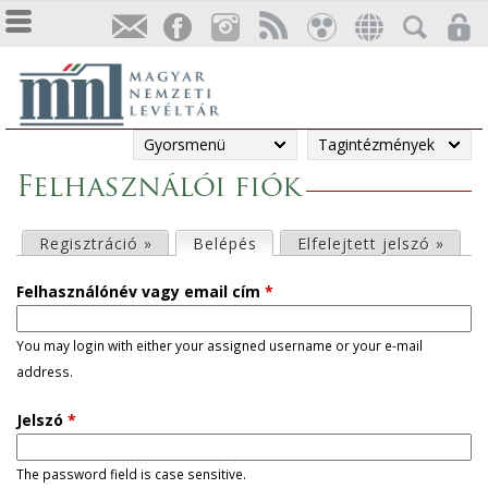
Gyorsmenü
Tagintézmények
Felhasználói fiók
E
Regisztráció »
Belépés
(aktív fül)
Elfelejtett jelszó »
l
Felhasználónév vagy email cím
*
s
You may login with either your assigned username or your e-mail
address.
ő
Jelszó
*
d
l
The password field is case sensitive.