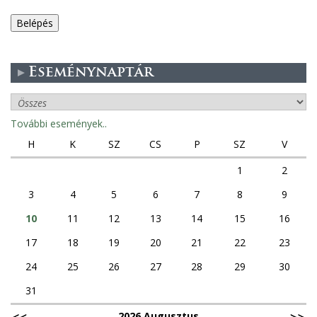
e
g
Eseménynaptár
e
s
További események..
f
H
K
SZ
CS
P
SZ
V
ü
1
2
3
4
5
6
7
8
9
l
10
11
12
13
14
15
16
e
17
18
19
20
21
22
23
k
24
25
26
27
28
29
30
31
2026 Augusztus