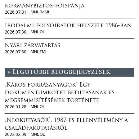
kormánybiztos-főispánja
2026.07.31.
MNL BaML
Irodalmi folyóiratok helyzete 1986-ban
2026.07.30.
MNL OL
Nyári zárvatartás
2026.07.30.
MNL TML
Legutóbbi blogbejegyzések
„Káros forrásanyagok” Egy
dokumentumkötet betiltásának és
megsemmisítésének története
2026.01.28.
MNL OL
„Neokutyabőr”. 1987-es ellenvélemény a
családfakutatásról
2022.02.09.
MNL OL