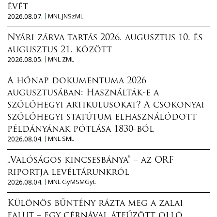
évét
2026.08.07.
MNL JNSzML
Nyári zárva tartás 2026. augusztus 10. és
augusztus 21. között
2026.08.05.
MNL ZML
A hónap dokumentuma 2026
augusztusában: Használták-e a
szőlőhegyi artikulusokat? A csokonyai
szőlőhegyi statútum elhasználódott
példányának pótlása 1830-ból
2026.08.04.
MNL SML
„Valóságos kincsesbánya” – az ORF
riportja levéltárunkról
2026.08.04.
MNL GyMSMGyL
Különös bűntény rázta meg a zalai
falut – egy cérnával átfűzött olló