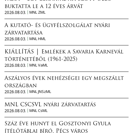
buktatta le a 12 éves árvát
2026.08.03.
MNL ZML
A kutató- és ügyfélszolgálat nyári
zárvatartása
2026.08.03.
MNL HML
KIÁLLÍTÁS │ Emlékek a Savaria Karnevál
történetéből (1961-2025)
2026.08.03.
MNL VaML
Aszályos évek nehézségei egy megszállt
országban
2026.08.03.
MNL JNSzML
MNL CSCSVL nyári zárvatartás
2026.08.03.
MNL CsML
Száz éve hunyt el Gosztonyi Gyula
ítélőtáblai bíró, Pécs város