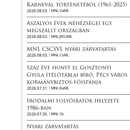
Karnevál történetéből (1961-2025)
2026.08.03.
MNL VaML
Aszályos évek nehézségei egy
megszállt országban
2026.08.03.
MNL JNSzML
MNL CSCSVL nyári zárvatartás
2026.08.03.
MNL CsML
Száz éve hunyt el Gosztonyi
Gyula ítélőtáblai bíró, Pécs város
kormánybiztos-főispánja
2026.07.31.
MNL BaML
Irodalmi folyóiratok helyzete
1986-ban
2026.07.30.
MNL OL
Nyári zárvatartás