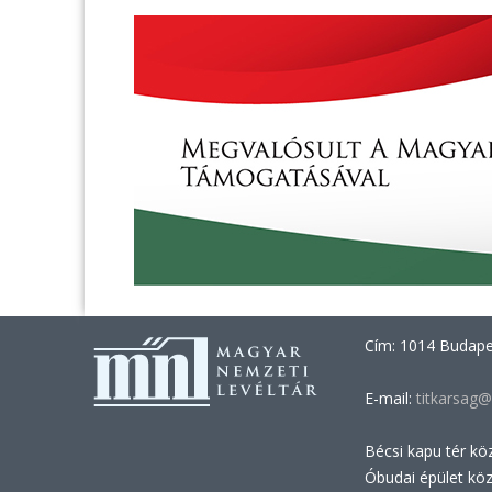
Cím: 1014 Budapes
E-mail:
titkarsag@
Bécsi kapu tér kö
Óbudai épület kö