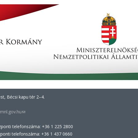
t, Bécsi kapu tér 2–4.
mnl.gov.hu
(link
sends
zponti telefonszáma: +36 1 225 2800
e-
zponti telefonszáma: +36 1 437 0660
mail)