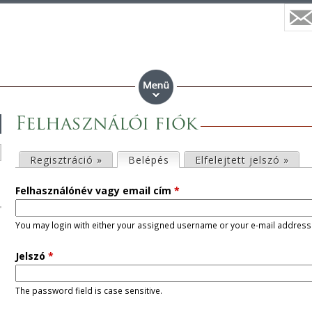
Felhasználói fiók
E
Regisztráció »
Belépés
(aktív fül)
Elfelejtett jelszó »
l
Felhasználónév vagy email cím
*
s
You may login with either your assigned username or your e-mail address
ő
Jelszó
*
d
The password field is case sensitive.
l