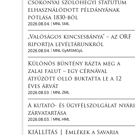
csokonyai szőlőhegyi statútum
elhasználódott példányának
pótlása 1830-ból
2026.08.04.
MNL SML
„Valóságos kincsesbánya” – az ORF
riportja levéltárunkról
2026.08.04.
MNL GyMSMGyL
Különös bűntény rázta meg a
zalai falut – egy cérnával
átfűzött olló buktatta le a 12
éves árvát
2026.08.03.
MNL ZML
A kutató- és ügyfélszolgálat nyári
zárvatartása
2026.08.03.
MNL HML
KIÁLLÍTÁS │ Emlékek a Savaria