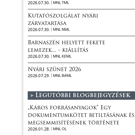
2026.07.30.
MNL TML
Kutatószolgálat nyári
zárvatartása
2026.07.30.
MNL NML
Barnaszén helyett fekete
lemezek... - kiállítás
2026.07.30.
MNL KEML
Nyári szünet 2026
2026.07.29.
MNL BéML
Legutóbbi blogbejegyzések
„Káros forrásanyagok” Egy
dokumentumkötet betiltásának és
megsemmisítésének története
2026.01.28.
MNL OL