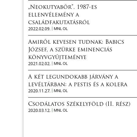
„Neokutyabőr”. 1987-es
ellenvélemény a
családfakutatásról
2022.02.09.
MNL OL
Amiről kevesen tudnak: Babics
József, a szürke eminenciás
könyvgyűjteménye
2021.02.02.
MNL OL
A két legundokabb járvány a
levéltárban: a pestis és a kolera
2020.11.27.
MNL OL
Csodálatos Székelyföld (II. rész)
2020.03.12.
MNL OL