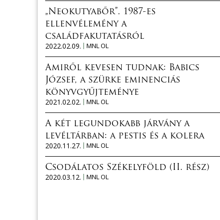
„Neokutyabőr”. 1987-es
ellenvélemény a
családfakutatásról
2022.02.09.
MNL OL
Amiről kevesen tudnak: Babics
József, a szürke eminenciás
könyvgyűjteménye
2021.02.02.
MNL OL
A két legundokabb járvány a
levéltárban: a pestis és a kolera
2020.11.27.
MNL OL
Csodálatos Székelyföld (II. rész)
2020.03.12.
MNL OL