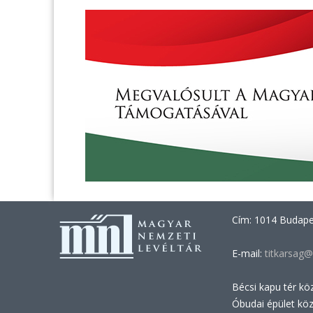
Cím: 1014 Budapes
E-mail:
titkarsag@
Bécsi kapu tér kö
Óbudai épület kö