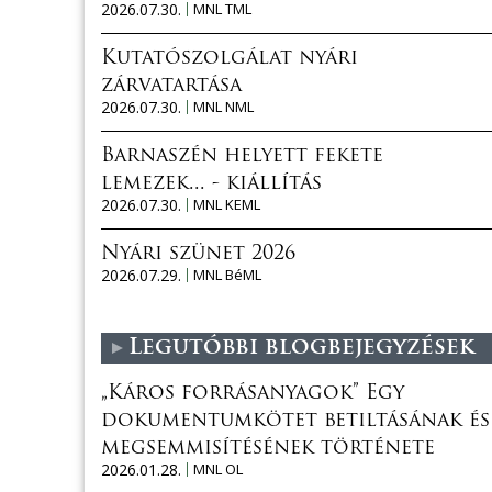
2026.07.30.
MNL TML
Kutatószolgálat nyári
zárvatartása
2026.07.30.
MNL NML
Barnaszén helyett fekete
lemezek... - kiállítás
2026.07.30.
MNL KEML
Nyári szünet 2026
2026.07.29.
MNL BéML
Legutóbbi blogbejegyzések
„Káros forrásanyagok” Egy
dokumentumkötet betiltásának és
megsemmisítésének története
2026.01.28.
MNL OL