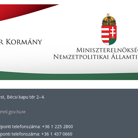
t, Bécsi kapu tér 2–4.
mnl.gov.hu
(link
sends
zponti telefonszáma: +36 1 225 2800
e-
zponti telefonszáma: +36 1 437 0660
mail)