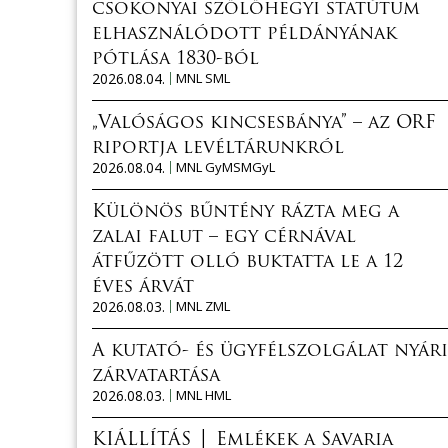
csokonyai szőlőhegyi statútum
elhasználódott példányának
pótlása 1830-ból
2026.08.04.
MNL SML
„Valóságos kincsesbánya” – az ORF
riportja levéltárunkról
2026.08.04.
MNL GyMSMGyL
Különös bűntény rázta meg a
zalai falut – egy cérnával
átfűzött olló buktatta le a 12
éves árvát
2026.08.03.
MNL ZML
A kutató- és ügyfélszolgálat nyári
zárvatartása
2026.08.03.
MNL HML
KIÁLLÍTÁS │ Emlékek a Savaria