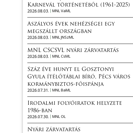
Karnevál történetéből (1961-2025)
2026.08.03.
MNL VaML
Aszályos évek nehézségei egy
megszállt országban
2026.08.03.
MNL JNSzML
MNL CSCSVL nyári zárvatartás
2026.08.03.
MNL CsML
Száz éve hunyt el Gosztonyi
Gyula ítélőtáblai bíró, Pécs város
kormánybiztos-főispánja
2026.07.31.
MNL BaML
Irodalmi folyóiratok helyzete
1986-ban
2026.07.30.
MNL OL
Nyári zárvatartás