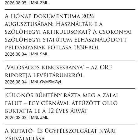
2026.08.05.
MNL ZML
A hónap dokumentuma 2026
augusztusában: Használták-e a
szőlőhegyi artikulusokat? A csokonyai
szőlőhegyi statútum elhasználódott
példányának pótlása 1830-ból
2026.08.04.
MNL SML
„Valóságos kincsesbánya” – az ORF
riportja levéltárunkról
2026.08.04.
MNL GyMSMGyL
Különös bűntény rázta meg a zalai
falut – egy cérnával átfűzött olló
buktatta le a 12 éves árvát
2026.08.03.
MNL ZML
A kutató- és ügyfélszolgálat nyári
zárvatartása