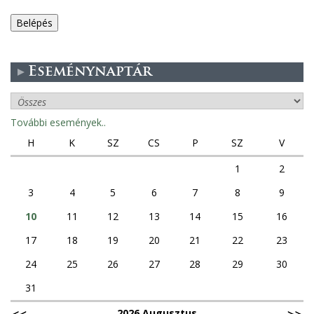
e
g
Eseménynaptár
e
s
További események..
f
H
K
SZ
CS
P
SZ
V
ü
1
2
3
4
5
6
7
8
9
l
10
11
12
13
14
15
16
e
17
18
19
20
21
22
23
k
24
25
26
27
28
29
30
31
2026 Augusztus