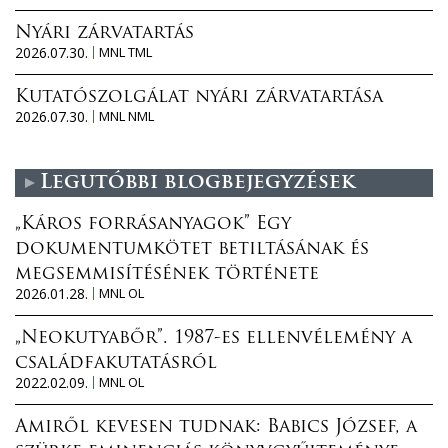
Nyári zárvatartás
2026.07.30.
MNL TML
Kutatószolgálat nyári zárvatartása
2026.07.30.
MNL NML
Legutóbbi blogbejegyzések
„Káros forrásanyagok” Egy
dokumentumkötet betiltásának és
megsemmisítésének története
2026.01.28.
MNL OL
„Neokutyabőr”. 1987-es ellenvélemény a
családfakutatásról
2022.02.09.
MNL OL
Amiről kevesen tudnak: Babics József, a