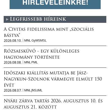
Legfrissebb híreink
A Civitas fidelissima mint „szociális
bástya”
2026.08.10.
MNL GyMSMSL
Rózsaesküvő - egy különleges
hagyomány története
2026.08.08.
MNL PML
Időszaki kiállítás mutatja be Jász-
Nagykun-Szolnok vármegye elmúlt 150
évét
2026.08.07.
MNL JNSzML
Nyári zárva tartás 2026. augusztus 10. és
augusztus 21. között