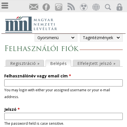
Gyorsmenü
Tagintézmények
Felhasználói fiók
E
Regisztráció »
Belépés
(aktív fül)
Elfelejtett jelszó »
l
Felhasználónév vagy email cím
*
s
You may login with either your assigned username or your e-mail
address.
ő
Jelszó
*
d
l
The password field is case sensitive.