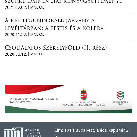
szürke eminenciás könyvgyűjteménye
2021.02.02.
MNL OL
A két legundokabb járvány a
levéltárban: a pestis és a kolera
2020.11.27.
MNL OL
Csodálatos Székelyföld (II. rész)
2020.03.12.
MNL OL
Cím: 1014 Budapest, Bécsi kapu tér 2–