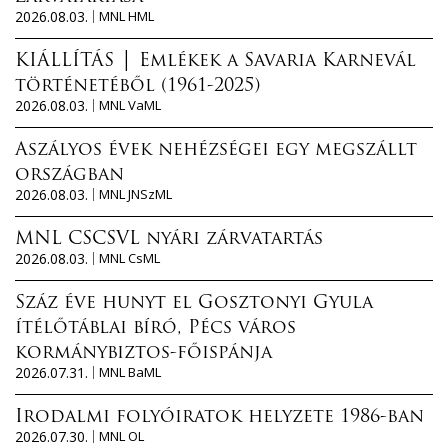
2026.08.03.
MNL HML
KIÁLLÍTÁS │ Emlékek a Savaria Karnevál
történetéből (1961-2025)
2026.08.03.
MNL VaML
Aszályos évek nehézségei egy megszállt
országban
2026.08.03.
MNL JNSzML
MNL CSCSVL nyári zárvatartás
2026.08.03.
MNL CsML
Száz éve hunyt el Gosztonyi Gyula
ítélőtáblai bíró, Pécs város
kormánybiztos-főispánja
2026.07.31.
MNL BaML
Irodalmi folyóiratok helyzete 1986-ban
2026.07.30.
MNL OL