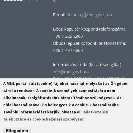
4.
E-mail:
titkarsag@mnl.gov.hu
(link
sends
Bécsi kapu tér központi telefonszáma:
e-
+36 1 225 2800
mail)
Óbudai épület központi telefonszáma:
+36 1 437 0660
Információs Iroda (Kutatószolgálat):
info@mnl.gov.hu
(link
Tel.: +36 1 225 2843, +36 1 225 2844
sends
A MNL portál süti (cookie) fájlokat használ, melyeket az Ön gépén
Postacím: 1014 Budapest, Bécsi kapu
e-
tárol a rendszer. A cookie-k személyek azonosítására nem
tér 2-4.
mail)
alkalmasak, szolgáltatásaink biztosításához szükségesek. Az
Felnőttképzési nyilvántartási szám:
oldal használatával Ön beleegyezik a cookie-k használatába.
B/2020/002162
További információért kérjük, olvassa el:
Adatkezelési
Engedélyszám: E/2020/000419
tájékoztató és cookie kezelési szabályzat
Akadálymentesítési nyilatkozat
Elfogadom