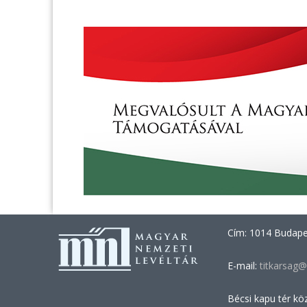
Cím: 1014 Budapes
E-mail:
titkarsag@
Bécsi kapu tér kö