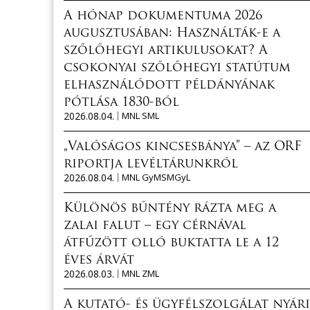
A hónap dokumentuma 2026
augusztusában: Használták-e a
szőlőhegyi artikulusokat? A
csokonyai szőlőhegyi statútum
elhasználódott példányának
pótlása 1830-ból
2026.08.04.
MNL SML
„Valóságos kincsesbánya” – az ORF
riportja levéltárunkról
2026.08.04.
MNL GyMSMGyL
Különös bűntény rázta meg a
zalai falut – egy cérnával
átfűzött olló buktatta le a 12
éves árvát
2026.08.03.
MNL ZML
A kutató- és ügyfélszolgálat nyári