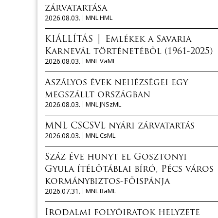
zárvatartása
2026.08.03.
MNL HML
KIÁLLÍTÁS │ Emlékek a Savaria
Karnevál történetéből (1961-2025)
2026.08.03.
MNL VaML
Aszályos évek nehézségei egy
megszállt országban
2026.08.03.
MNL JNSzML
MNL CSCSVL nyári zárvatartás
2026.08.03.
MNL CsML
Száz éve hunyt el Gosztonyi
Gyula ítélőtáblai bíró, Pécs város
kormánybiztos-főispánja
2026.07.31.
MNL BaML
Irodalmi folyóiratok helyzete