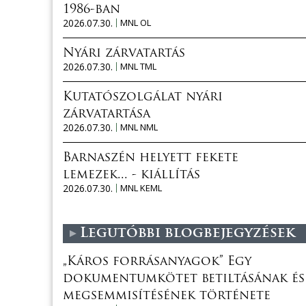
1986-ban
2026.07.30.
MNL OL
Nyári zárvatartás
2026.07.30.
MNL TML
Kutatószolgálat nyári
zárvatartása
2026.07.30.
MNL NML
Barnaszén helyett fekete
lemezek... - kiállítás
2026.07.30.
MNL KEML
Legutóbbi blogbejegyzések
„Káros forrásanyagok” Egy
dokumentumkötet betiltásának és
megsemmisítésének története