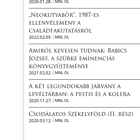
2026.01.28.
MNL OL
„Neokutyabőr”. 1987-es
ellenvélemény a
családfakutatásról
2022.02.09.
MNL OL
Amiről kevesen tudnak: Babics
József, a szürke eminenciás
könyvgyűjteménye
2021.02.02.
MNL OL
A két legundokabb járvány a
levéltárban: a pestis és a kolera
2020.11.27.
MNL OL
Csodálatos Székelyföld (II. rész)
2020.03.12.
MNL OL