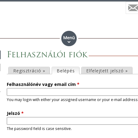
Felhasználói fiók
E
Regisztráció »
Belépés
(aktív fül)
Elfelejtett jelszó »
l
Felhasználónév vagy email cím
*
s
You may login with either your assigned username or your e-mail address
ő
Jelszó
*
d
The password field is case sensitive.
l