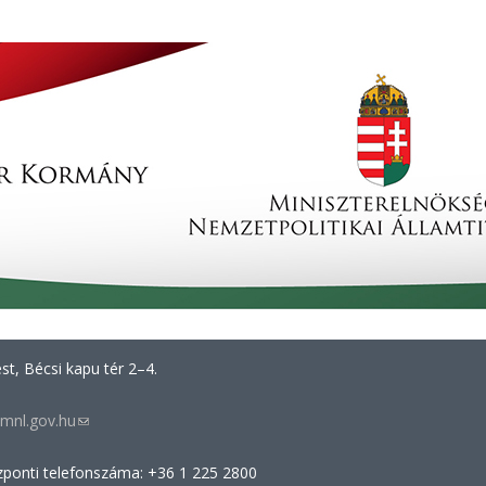
t, Bécsi kapu tér 2–4.
mnl.gov.hu
(link
sends
zponti telefonszáma: +36 1 225 2800
e-