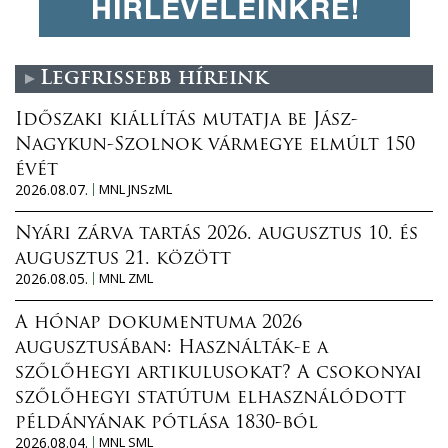
Legfrissebb híreink
Időszaki kiállítás mutatja be Jász-
Nagykun-Szolnok vármegye elmúlt 150
évét
2026.08.07.
MNL JNSzML
Nyári zárva tartás 2026. augusztus 10. és
augusztus 21. között
2026.08.05.
MNL ZML
A hónap dokumentuma 2026
augusztusában: Használták-e a
szőlőhegyi artikulusokat? A csokonyai
szőlőhegyi statútum elhasználódott
példányának pótlása 1830-ból
2026.08.04.
MNL SML