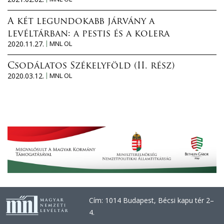
A két legundokabb járvány a
levéltárban: a pestis és a kolera
2020.11.27.
MNL OL
Csodálatos Székelyföld (II. rész)
2020.03.12.
MNL OL
Cím: 1014 Budapest, Bécsi kapu tér 2–
4.