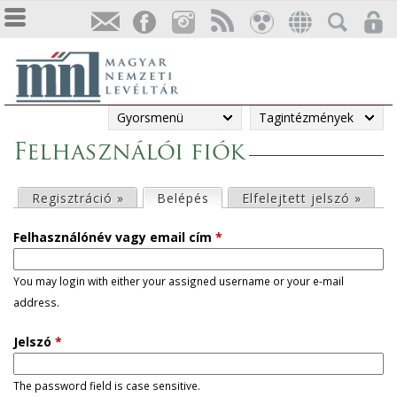
Gyorsmenü
Tagintézmények
Felhasználói fiók
E
Regisztráció »
Belépés
(aktív fül)
Elfelejtett jelszó »
l
Felhasználónév vagy email cím
*
s
You may login with either your assigned username or your e-mail
address.
ő
Jelszó
*
d
l
The password field is case sensitive.