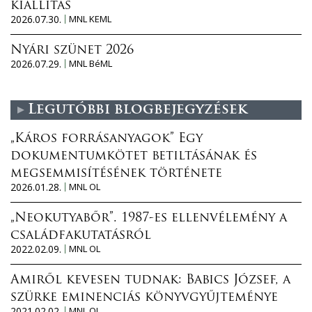
kiállítás
2026.07.30.
MNL KEML
Nyári szünet 2026
2026.07.29.
MNL BéML
Legutóbbi blogbejegyzések
„Káros forrásanyagok” Egy
dokumentumkötet betiltásának és
megsemmisítésének története
2026.01.28.
MNL OL
„Neokutyabőr”. 1987-es ellenvélemény a
családfakutatásról
2022.02.09.
MNL OL
Amiről kevesen tudnak: Babics József, a
szürke eminenciás könyvgyűjteménye
2021.02.02.
MNL OL