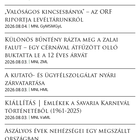
„Valóságos kincsesbánya” – az ORF
riportja levéltárunkról
2026.08.04.
MNL GyMSMGyL
Különös bűntény rázta meg a zalai
falut – egy cérnával átfűzött olló
buktatta le a 12 éves árvát
2026.08.03.
MNL ZML
A kutató- és ügyfélszolgálat nyári
zárvatartása
2026.08.03.
MNL HML
KIÁLLÍTÁS │ Emlékek a Savaria Karnevál
történetéből (1961-2025)
2026.08.03.
MNL VaML
Aszályos évek nehézségei egy megszállt
országban