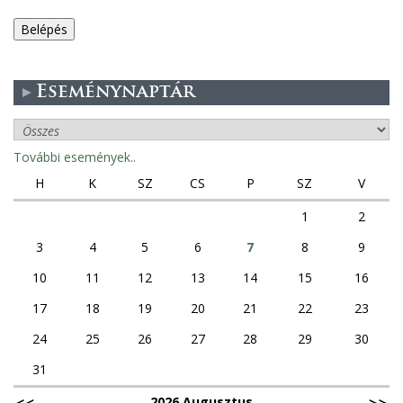
e
g
Eseménynaptár
e
s
További események..
f
H
K
SZ
CS
P
SZ
V
ü
1
2
3
4
5
6
7
8
9
l
10
11
12
13
14
15
16
e
17
18
19
20
21
22
23
k
24
25
26
27
28
29
30
31
2026 Augusztus