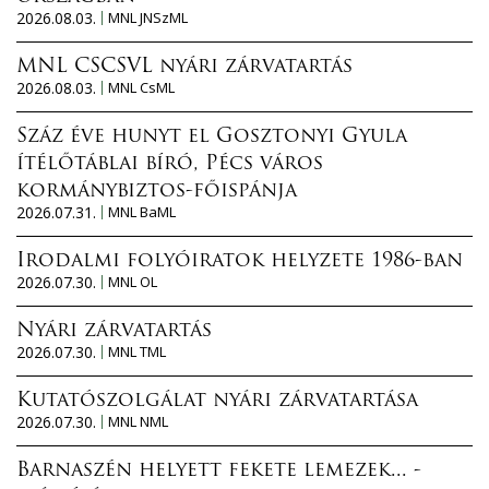
2026.08.03.
MNL JNSzML
MNL CSCSVL nyári zárvatartás
2026.08.03.
MNL CsML
Száz éve hunyt el Gosztonyi Gyula
ítélőtáblai bíró, Pécs város
kormánybiztos-főispánja
2026.07.31.
MNL BaML
Irodalmi folyóiratok helyzete 1986-ban
2026.07.30.
MNL OL
Nyári zárvatartás
2026.07.30.
MNL TML
Kutatószolgálat nyári zárvatartása
2026.07.30.
MNL NML
Barnaszén helyett fekete lemezek... -