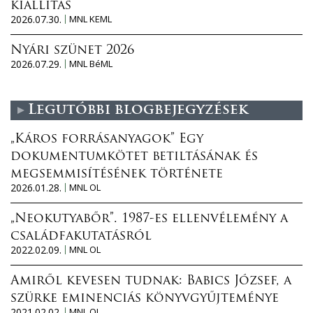
kiállítás
2026.07.30.
MNL KEML
Nyári szünet 2026
2026.07.29.
MNL BéML
Legutóbbi blogbejegyzések
„Káros forrásanyagok” Egy
dokumentumkötet betiltásának és
megsemmisítésének története
2026.01.28.
MNL OL
„Neokutyabőr”. 1987-es ellenvélemény a
családfakutatásról
2022.02.09.
MNL OL
Amiről kevesen tudnak: Babics József, a
szürke eminenciás könyvgyűjteménye
2021.02.02.
MNL OL