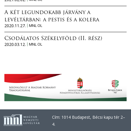
A két legundokabb járvány a
levéltárban: a pestis és a kolera
2020.11.27.
MNL OL
Csodálatos Székelyföld (II. rész)
2020.03.12.
MNL OL
Cím: 1014 Budapest, Bécsi kapu tér 2–
4.