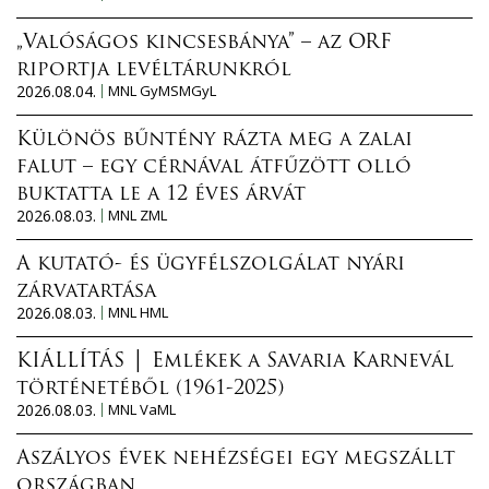
„Valóságos kincsesbánya” – az ORF
riportja levéltárunkról
2026.08.04.
MNL GyMSMGyL
Különös bűntény rázta meg a zalai
falut – egy cérnával átfűzött olló
buktatta le a 12 éves árvát
2026.08.03.
MNL ZML
A kutató- és ügyfélszolgálat nyári
zárvatartása
2026.08.03.
MNL HML
KIÁLLÍTÁS │ Emlékek a Savaria Karnevál
történetéből (1961-2025)
2026.08.03.
MNL VaML
Aszályos évek nehézségei egy megszállt
országban