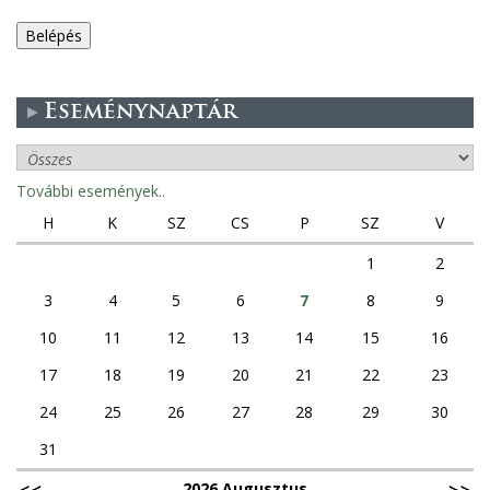
e
g
Eseménynaptár
e
s
További események..
f
H
K
SZ
CS
P
SZ
V
ü
1
2
3
4
5
6
7
8
9
l
10
11
12
13
14
15
16
e
17
18
19
20
21
22
23
k
24
25
26
27
28
29
30
31
2026 Augusztus