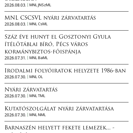
2026.08.03.
MNL JNSzML
MNL CSCSVL nyári zárvatartás
2026.08.03.
MNL CsML
Száz éve hunyt el Gosztonyi Gyula
ítélőtáblai bíró, Pécs város
kormánybiztos-főispánja
2026.07.31.
MNL BaML
Irodalmi folyóiratok helyzete 1986-ban
2026.07.30.
MNL OL
Nyári zárvatartás
2026.07.30.
MNL TML
Kutatószolgálat nyári zárvatartása
2026.07.30.
MNL NML
Barnaszén helyett fekete lemezek... -