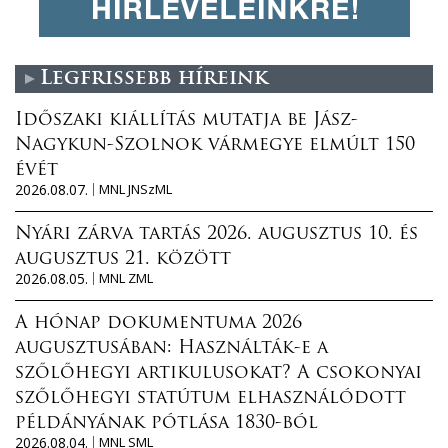
Legfrissebb híreink
Időszaki kiállítás mutatja be Jász-
Nagykun-Szolnok vármegye elmúlt 150
évét
2026.08.07.
MNL JNSzML
Nyári zárva tartás 2026. augusztus 10. és
augusztus 21. között
2026.08.05.
MNL ZML
A hónap dokumentuma 2026
augusztusában: Használták-e a
szőlőhegyi artikulusokat? A csokonyai
szőlőhegyi statútum elhasználódott
példányának pótlása 1830-ból
2026.08.04.
MNL SML