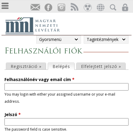
Gyorsmenü
Tagintézmények
Felhasználói fiók
E
Regisztráció »
Belépés
(aktív fül)
Elfelejtett jelszó »
l
Felhasználónév vagy email cím
*
s
You may login with either your assigned username or your e-mail
address.
ő
Jelszó
*
d
l
The password field is case sensitive.