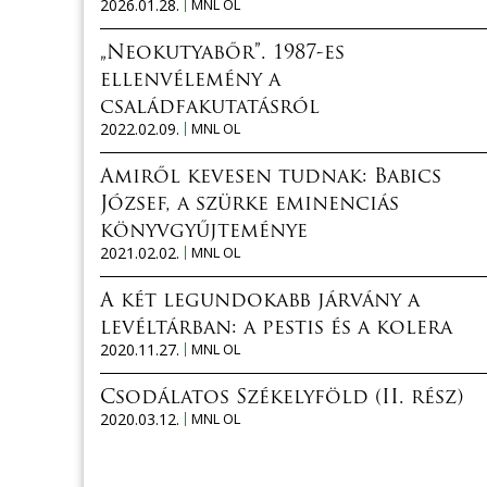
2026.01.28.
MNL OL
„Neokutyabőr”. 1987-es
ellenvélemény a
családfakutatásról
2022.02.09.
MNL OL
Amiről kevesen tudnak: Babics
József, a szürke eminenciás
könyvgyűjteménye
2021.02.02.
MNL OL
A két legundokabb járvány a
levéltárban: a pestis és a kolera
2020.11.27.
MNL OL
Csodálatos Székelyföld (II. rész)
2020.03.12.
MNL OL