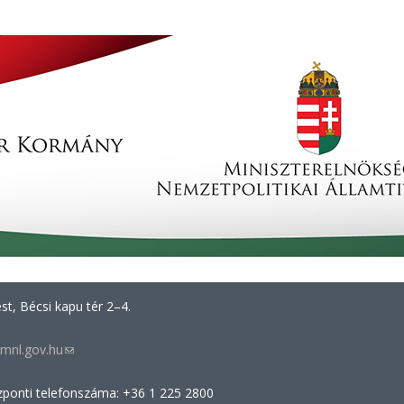
t, Bécsi kapu tér 2–4.
mnl.gov.hu
(link
sends
zponti telefonszáma: +36 1 225 2800
e-