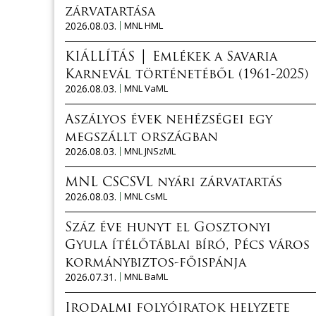
zárvatartása
2026.08.03.
MNL HML
KIÁLLÍTÁS │ Emlékek a Savaria
Karnevál történetéből (1961-2025)
2026.08.03.
MNL VaML
Aszályos évek nehézségei egy
megszállt országban
2026.08.03.
MNL JNSzML
MNL CSCSVL nyári zárvatartás
2026.08.03.
MNL CsML
Száz éve hunyt el Gosztonyi
Gyula ítélőtáblai bíró, Pécs város
kormánybiztos-főispánja
2026.07.31.
MNL BaML
Irodalmi folyóiratok helyzete