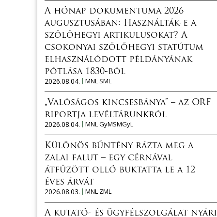
A hónap dokumentuma 2026
augusztusában: Használták-e a
szőlőhegyi artikulusokat? A
csokonyai szőlőhegyi statútum
elhasználódott példányának
pótlása 1830-ból
2026.08.04.
MNL SML
„Valóságos kincsesbánya” – az ORF
riportja levéltárunkról
2026.08.04.
MNL GyMSMGyL
Különös bűntény rázta meg a
zalai falut – egy cérnával
átfűzött olló buktatta le a 12
éves árvát
2026.08.03.
MNL ZML
A kutató- és ügyfélszolgálat nyári