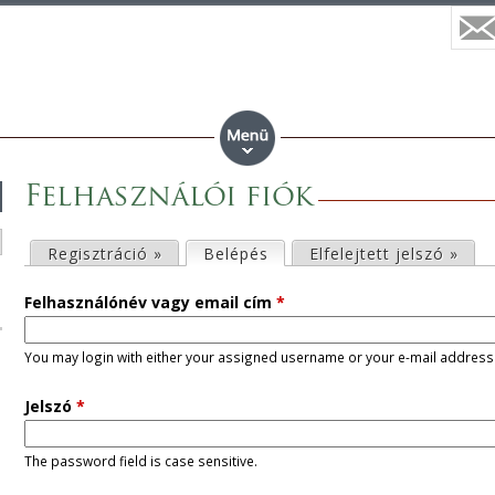
Felhasználói fiók
E
Regisztráció »
Belépés
(aktív fül)
Elfelejtett jelszó »
l
Felhasználónév vagy email cím
*
s
You may login with either your assigned username or your e-mail address
ő
Jelszó
*
d
The password field is case sensitive.
l