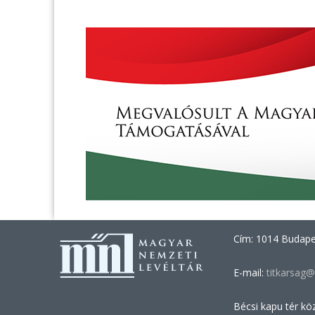
Cím: 1014 Budapes
E-mail:
titkarsag@
Bécsi kapu tér kö