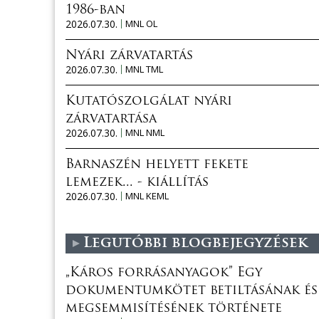
1986-ban
2026.07.30.
MNL OL
Nyári zárvatartás
2026.07.30.
MNL TML
Kutatószolgálat nyári
zárvatartása
2026.07.30.
MNL NML
Barnaszén helyett fekete
lemezek... - kiállítás
2026.07.30.
MNL KEML
Legutóbbi blogbejegyzések
„Káros forrásanyagok” Egy
dokumentumkötet betiltásának és
megsemmisítésének története