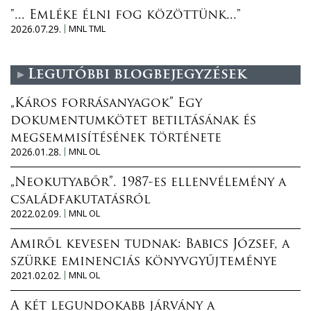
"... Emléke élni fog közöttünk..."
2026.07.29.
MNL TML
Legutóbbi blogbejegyzések
„Káros forrásanyagok” Egy
dokumentumkötet betiltásának és
megsemmisítésének története
2026.01.28.
MNL OL
„Neokutyabőr”. 1987-es ellenvélemény a
családfakutatásról
2022.02.09.
MNL OL
Amiről kevesen tudnak: Babics József, a
szürke eminenciás könyvgyűjteménye
2021.02.02.
MNL OL
A két legundokabb járvány a