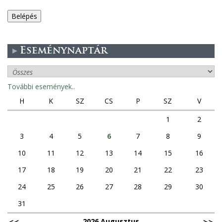
e
g
Eseménynaptár
e
s
További események..
f
H
K
SZ
CS
P
SZ
V
ü
1
2
3
4
5
6
7
8
9
l
10
11
12
13
14
15
16
e
17
18
19
20
21
22
23
k
24
25
26
27
28
29
30
31
2026 Augusztus