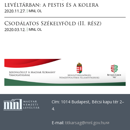
levéltárban: a pestis és a kolera
2020.11.27.
MNL OL
Csodálatos Székelyföld (II. rész)
2020.03.12.
MNL OL
Cím: 1014 Budapest, Bécsi kapu tér 2–
4.
E-mail:
titkarsag@mnl.gov.hu
(link
sends