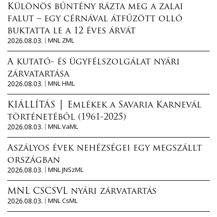
Különös bűntény rázta meg a zalai
falut – egy cérnával átfűzött olló
buktatta le a 12 éves árvát
2026.08.03.
MNL ZML
A kutató- és ügyfélszolgálat nyári
zárvatartása
2026.08.03.
MNL HML
KIÁLLÍTÁS │ Emlékek a Savaria Karnevál
történetéből (1961-2025)
2026.08.03.
MNL VaML
Aszályos évek nehézségei egy megszállt
országban
2026.08.03.
MNL JNSzML
MNL CSCSVL nyári zárvatartás
2026.08.03.
MNL CsML