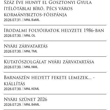
Száz éve hunyt el Gosztonyi Gyula
ítélőtáblai bíró, Pécs város
kormánybiztos-főispánja
2026.07.31.
MNL BaML
Irodalmi folyóiratok helyzete 1986-ban
2026.07.30.
MNL OL
Nyári zárvatartás
2026.07.30.
MNL TML
Kutatószolgálat nyári zárvatartása
2026.07.30.
MNL NML
Barnaszén helyett fekete lemezek... -
kiállítás
2026.07.30.
MNL KEML
Nyári szünet 2026
2026.07.29.
MNL BéML