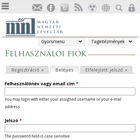
Gyorsmenü
Tagintézmények
Felhasználói fiók
E
Regisztráció »
Belépés
(aktív fül)
Elfelejtett jelszó »
l
Felhasználónév vagy email cím
*
s
You may login with either your assigned username or your e-mail
address.
ő
Jelszó
*
d
l
The password field is case sensitive.